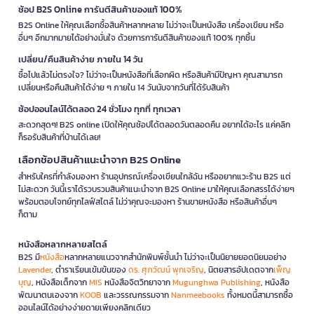
ช้อป B2S Online การันตีสินค้าของแท้ 100%
B2S Online ให้คุณเลือกซื้อสินค้าหลากหลาย ไม่ว่าจะเป็นหนังสือ เครื่องเขียน หรือ
อื่นๆ อีกมากมายได้อย่างมั่นใจ ด้วยการการันตีสินค้าของแท้ 100% ทุกชิ้น
เปลี่ยน/คืนสินค้าง่าย ภายใน 14 วัน
ซื้อไปแล้วไม่ตรงใจ? ไม่ว่าจะเป็นหนังสือที่เลือกผิด หรือสินค้ามีปัญหา คุณสามารถ
เปลี่ยนหรือคืนสินค้าได้ง่าย ๆ ภายใน 14 วันนับจากวันที่ได้รับสินค้า
ช้อปออนไลน์ได้ตลอด 24 ชั่วโมง ทุกที่ ทุกเวลา
สะดวกสุดๆ! B2S online เปิดให้คุณช้อปได้ตลอดวันตลอดคืน อยากได้อะไร แค่คลิก
ก็รอรับสินค้าที่บ้านได้เลย!
เลือกช้อปสินค้าแนะนำจาก B2S Online
สำหรับใครที่กำลังมองหา ร้านอุปกรณ์เครื่องเขียนใกล้ฉัน หรืออยากแวะร้าน B2S แต่
ไม่สะดวก วันนี้เราได้รวบรวมสินค้าแนะนำจาก B2S Online มาให้คุณเลือกสรรได้ง่ายๆ
พร้อมตอบโจทย์ทุกไลฟ์สไตล์ ไม่ว่าคุณจะมองหา ร้านขายหนังสือ หรือสินค้าอื่นๆ
ก็ตาม
หนังสือหลากหลายสไตล์
B2S มี
หนังสือ
หลากหลายแนวจากสำนักพิมพ์ชั้นนำ ไม่ว่าจะเป็นนิยายยอดนิยมอย่าง
Lavender
, ตำราเรียนเข้มข้นของ
ดร. ศุภวัฒน์ พุกเจริญ
, นิตยสารอัปเดตจาก
เพ็ญ
บุญ
, หนังสือเด็กจาก
MIS
หนังสือจิตวิทยาจาก
Mugunghwa Publishing
, หนังสือ
พัฒนาตนเองจาก
KOOB
และวรรณกรรมจาก
Nanmeebooks
ทั้งหมดนี้สามารถซื้อ
ออนไลน์ได้อย่างง่ายดายเพียงคลิกเดียว