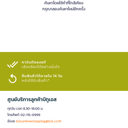
ค้นหาโดยใช้คำที่ใกล้เคียง
กรุณาลองค้นหาใหม่อีกครั้ง
การันตีของแท้
เลือกช้อปได้อย่างมั่นใจ​
คืนสินค้าได้ภายใน 14 วัน
หลังได้รับสินค้า*
ศูนย์บริการลูกค้าบีทูเอส
ทุกวัน เวลา 8.30-18.00 น.
โทรศัพท์: 02-115-0999
อีเมล:
b2sonlineshopping@b2s.co.th