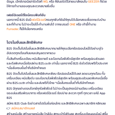
ข้อมูล, เอ็กซ์เทอนัลฮาร์ดดิสก์
WD
, หรือ คีย์บอร์ดไร้สายเมาส์คอมโบ
GEEZER
ที่ช่วย
ให้การทำงานของคุณสะดวกสบายยิ่งขึ้น
เฟอร์นิเจอร์ดีไซน์ครบฟังก์ชั่น
นอกจากนี้ B2S ยังมี
เฟอร์นิเจอร์
ครบทุกฟังก์ชันให้คุณได้เลือกสรรเพื่อตกแต่งบ้าน
และที่ทำงาน ไม่ว่าจะเป็นโต๊ะทำงานพับได้ จากแบรนด์
ONE
หรือ เก้าอี้ทำงาน
Furradec
ก็มีให้เลือกครบครัน
โปรโมชั่นและสิทธิพิเศษ
B2S จัดเต็มโปรโมชั่นและสิทธิพิเศษมากมายให้คุณเลือกช้อปออนไลน์ได้อย่างจุใจ
อัปเดตทุกเดือนกับแคมเปญลดราคาแรง
ทั้งสินค้าเครื่องเขียน หนังสือขายดี และไอเทมไลฟ์สไตล์สุดชิค พร้อมคูปองส่วนลด
และดีลพิเศษเมื่อช้อปผ่าน B2S.co.th เท่านั้น นอกจากนี้ B2S ยังใจดีส่งฟรีทั่วประเทศ
*เมื่อสั่งครบขั้นต่ำที่บริษัทกำหนด
B2S จัดเต็มโปรโมชั่นและสิทธิพิเศษเพียบ ช้อปออนไลน์ได้เลย! ลดแรงทุกเดือน ทั้ง
เครื่องเขียน หนังสือดัง ของไอเทมไลฟ์สไตล์สุดชิค พร้อมคูปองส่วนลดพิเศษเมื่อซื้อ
ผ่าน B2S.co.th เท่านั้น และส่งฟรีทั่วไทย *เมื่อสั่งครบขั้นต่ำที่บริษัทกำหนด
B2S มีทุกอย่างตอบโจทย์ทุกไลฟ์สไตล์ ไม่ว่าจะเป็นอุปกรณ์อ่านเขียน เครื่องเขียน
ของเล่นเสริมพัฒนาการ หรือเฟอร์นิเจอร์ ช้อปง่าย สะดวก ทุกที่ ทุกเวลา แค่มี App
B2S
สมัคร B2S Club รับข่าวสารโปรโมชั่นก่อนใคร และสิทธิพิเศษเฉพาะสมาชิก! คลิกเลย
สมัครสมาชิกเลย!
👉
#ร้านหนังสือ #ร้านขายหนังสือ ใกล้ฉัน #กระเป๋าใส่ดินสอ #เครื่องเขียนออนไลน์ #ซื้อ