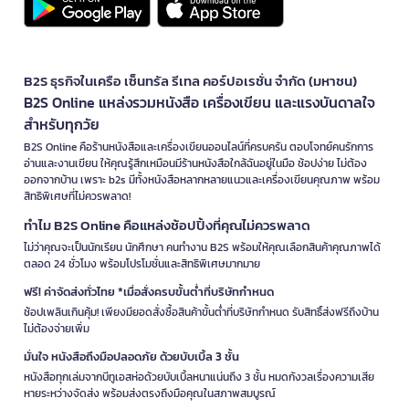
B2S ธุรกิจในเครือ เซ็นทรัล รีเทล คอร์ปอเรชั่น จำกัด (มหาชน)
B2S Online แหล่งรวมหนังสือ เครื่องเขียน และแรงบันดาลใจ
สำหรับทุกวัย
B2S Online คือร้านหนังสือและเครื่องเขียนออนไลน์ที่ครบครัน ตอบโจทย์คนรักการ
อ่านและงานเขียน ให้คุณรู้สึกเหมือนมีร้านหนังสือใกล้ฉันอยู่ในมือ ช้อปง่าย ไม่ต้อง
ออกจากบ้าน เพราะ b2s มีทั้งหนังสือหลากหลายแนวและเครื่องเขียนคุณภาพ พร้อม
สิทธิพิเศษที่ไม่ควรพลาด!
ทำไม B2S Online คือแหล่งช้อปปิ้งที่คุณไม่ควรพลาด
ไม่ว่าคุณจะเป็นนักเรียน นักศึกษา คนทำงาน B2S พร้อมให้คุณเลือกสินค้าคุณภาพได้
ตลอด 24 ชั่วโมง พร้อมโปรโมชั่นและสิทธิพิเศษมากมาย
ฟรี! ค่าจัดส่งทั่วไทย *เมื่อสั่งครบขั้นต่ำที่บริษัทกำหนด
ช้อปเพลินเกินคุ้ม! เพียงมียอดสั่งซื้อสินค้าขั้นต่ำที่บริษัทกำหนด รับสิทธิ์ส่งฟรีถึงบ้าน
ไม่ต้องจ่ายเพิ่ม
มั่นใจ หนังสือถึงมือปลอดภัย ด้วยบับเบิ้ล 3 ชั้น
หนังสือทุกเล่มจากบีทูเอสห่อด้วยบับเบิ้ลหนาแน่นถึง 3 ชั้น หมดกังวลเรื่องความเสีย
หายระหว่างจัดส่ง พร้อมส่งตรงถึงมือคุณในสภาพสมบูรณ์