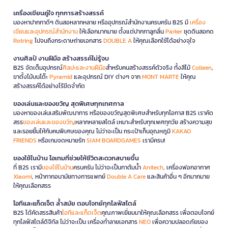
เครื่องเขียนคู่ใจ ทุกการสร้างสรรค์
มองหาปากกาดีๆ ดินสอหลากหลาย หรืออุปกรณ์สำนักงานครบครัน B2S มี
เครื่อง
เขียนและอุปกรณ์สำนักงาน
ให้เลือกมากมาย ตั้งแต่ปากกาลูกลื่น
Parker
ชุดดินสอกด
Rotring
ไปจนถึงกระดาษถ่ายเอกสาร
DOUBLE A
ให้คุณเลือกใช้ได้อย่างจุใจ
งานศิลป์ งานฝีมือ สร้างสรรค์ไม่รู้จบ
B2S จัดเต็มอุปกรณ์
ศิลปะและงานฝีมือ
สำหรับคนสร้างสรรค์ตัวจริง ทั้งสีไม้
Colleen
,
ขาตั้งไม้บนโต๊ะ
Pyramid
และอุปกรณ์ DIY ต่างๆ จาก
MONT MARTE
ให้คุณ
สร้างสรรค์ได้อย่างไร้ขีดจำกัด
ของเล่นและของขวัญ สุดพิเศษทุกเทศกาล
มองหาของเล่นเสริมพัฒนาการ หรือของขวัญสุดพิเศษสำหรับทุกโอกาส B2S เราคัด
สรร
ของเล่นและของขวัญ
หลากหลายสไตล์ เหมาะสำหรับทุกเพศทุกวัย สร้างความสุข
และรอยยิ้มให้กับคนพิเศษของคุณ ไม่ว่าจะเป็น กระเป๋าเก็บอุณหภูมิ
KAKAO
FRIENDS
หรือเกมจดหมายรัก
SIAM BOARDGAMES
เรามีครบ!
ของใช้ในบ้าน ไอเทมที่ช่วยให้ชีวิตสะดวกสบายขึ้น
ที่ B2S เรามี
ของใช้ในบ้าน
ครบครัน ไม่ว่าจะเป็นกาต้มน้ำ
Anitech
, เครื่องฟอกอากาศ
Xiaomi
, หน้ากากอนามัยทางการแพทย์
Double A Care
และสินค้าอื่น ๆ อีกมากมาย
ให้คุณเลือกสรร
ไอทีและแก็ดเจ็ต ล้ำสมัย ตอบโจทย์ทุกไลฟ์สไตล์
B2S ได้คัดสรรสินค้า
ไอทีและแก็ดเจ็ต
คุณภาพเยี่ยมมาให้คุณเลือกสรร เพื่อตอบโจทย์
ทุกไลฟ์สไตล์ดิจิทัล ไม่ว่าจะเป็น เครื่องทำลายเอกสาร
NEO
เพื่อความปลอดภัยของ