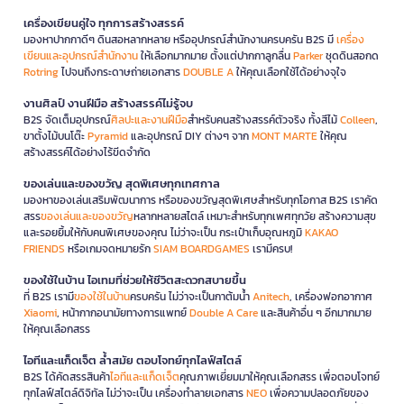
เครื่องเขียนคู่ใจ ทุกการสร้างสรรค์
มองหาปากกาดีๆ ดินสอหลากหลาย หรืออุปกรณ์สำนักงานครบครัน B2S มี
เครื่อง
เขียนและอุปกรณ์สำนักงาน
ให้เลือกมากมาย ตั้งแต่ปากกาลูกลื่น
Parker
ชุดดินสอกด
Rotring
ไปจนถึงกระดาษถ่ายเอกสาร
DOUBLE A
ให้คุณเลือกใช้ได้อย่างจุใจ
งานศิลป์ งานฝีมือ สร้างสรรค์ไม่รู้จบ
B2S จัดเต็มอุปกรณ์
ศิลปะและงานฝีมือ
สำหรับคนสร้างสรรค์ตัวจริง ทั้งสีไม้
Colleen
,
ขาตั้งไม้บนโต๊ะ
Pyramid
และอุปกรณ์ DIY ต่างๆ จาก
MONT MARTE
ให้คุณ
สร้างสรรค์ได้อย่างไร้ขีดจำกัด
ของเล่นและของขวัญ สุดพิเศษทุกเทศกาล
มองหาของเล่นเสริมพัฒนาการ หรือของขวัญสุดพิเศษสำหรับทุกโอกาส B2S เราคัด
สรร
ของเล่นและของขวัญ
หลากหลายสไตล์ เหมาะสำหรับทุกเพศทุกวัย สร้างความสุข
และรอยยิ้มให้กับคนพิเศษของคุณ ไม่ว่าจะเป็น กระเป๋าเก็บอุณหภูมิ
KAKAO
FRIENDS
หรือเกมจดหมายรัก
SIAM BOARDGAMES
เรามีครบ!
ของใช้ในบ้าน ไอเทมที่ช่วยให้ชีวิตสะดวกสบายขึ้น
ที่ B2S เรามี
ของใช้ในบ้าน
ครบครัน ไม่ว่าจะเป็นกาต้มน้ำ
Anitech
, เครื่องฟอกอากาศ
Xiaomi
, หน้ากากอนามัยทางการแพทย์
Double A Care
และสินค้าอื่น ๆ อีกมากมาย
ให้คุณเลือกสรร
ไอทีและแก็ดเจ็ต ล้ำสมัย ตอบโจทย์ทุกไลฟ์สไตล์
B2S ได้คัดสรรสินค้า
ไอทีและแก็ดเจ็ต
คุณภาพเยี่ยมมาให้คุณเลือกสรร เพื่อตอบโจทย์
ทุกไลฟ์สไตล์ดิจิทัล ไม่ว่าจะเป็น เครื่องทำลายเอกสาร
NEO
เพื่อความปลอดภัยของ