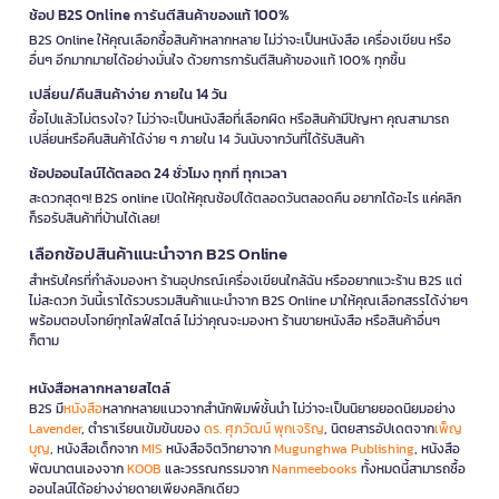
ช้อป B2S Online การันตีสินค้าของแท้ 100%
B2S Online ให้คุณเลือกซื้อสินค้าหลากหลาย ไม่ว่าจะเป็นหนังสือ เครื่องเขียน หรือ
อื่นๆ อีกมากมายได้อย่างมั่นใจ ด้วยการการันตีสินค้าของแท้ 100% ทุกชิ้น
เปลี่ยน/คืนสินค้าง่าย ภายใน 14 วัน
ซื้อไปแล้วไม่ตรงใจ? ไม่ว่าจะเป็นหนังสือที่เลือกผิด หรือสินค้ามีปัญหา คุณสามารถ
เปลี่ยนหรือคืนสินค้าได้ง่าย ๆ ภายใน 14 วันนับจากวันที่ได้รับสินค้า
ช้อปออนไลน์ได้ตลอด 24 ชั่วโมง ทุกที่ ทุกเวลา
สะดวกสุดๆ! B2S online เปิดให้คุณช้อปได้ตลอดวันตลอดคืน อยากได้อะไร แค่คลิก
ก็รอรับสินค้าที่บ้านได้เลย!
เลือกช้อปสินค้าแนะนำจาก B2S Online
สำหรับใครที่กำลังมองหา ร้านอุปกรณ์เครื่องเขียนใกล้ฉัน หรืออยากแวะร้าน B2S แต่
ไม่สะดวก วันนี้เราได้รวบรวมสินค้าแนะนำจาก B2S Online มาให้คุณเลือกสรรได้ง่ายๆ
พร้อมตอบโจทย์ทุกไลฟ์สไตล์ ไม่ว่าคุณจะมองหา ร้านขายหนังสือ หรือสินค้าอื่นๆ
ก็ตาม
หนังสือหลากหลายสไตล์
B2S มี
หนังสือ
หลากหลายแนวจากสำนักพิมพ์ชั้นนำ ไม่ว่าจะเป็นนิยายยอดนิยมอย่าง
Lavender
, ตำราเรียนเข้มข้นของ
ดร. ศุภวัฒน์ พุกเจริญ
, นิตยสารอัปเดตจาก
เพ็ญ
บุญ
, หนังสือเด็กจาก
MIS
หนังสือจิตวิทยาจาก
Mugunghwa Publishing
, หนังสือ
พัฒนาตนเองจาก
KOOB
และวรรณกรรมจาก
Nanmeebooks
ทั้งหมดนี้สามารถซื้อ
ออนไลน์ได้อย่างง่ายดายเพียงคลิกเดียว