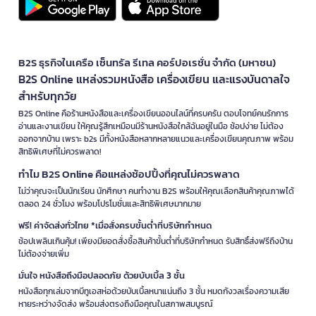
B2S ธุรกิจในเครือ เซ็นทรัล รีเทล คอร์ปอเรชั่น จำกัด (มหาชน)
B2S Online แหล่งรวมหนังสือ เครื่องเขียน และแรงบันดาลใจ
สำหรับทุกวัย
B2S Online คือร้านหนังสือและเครื่องเขียนออนไลน์ที่ครบครัน ตอบโจทย์คนรักการ
อ่านและงานเขียน ให้คุณรู้สึกเหมือนมีร้านหนังสือใกล้ฉันอยู่ในมือ ช้อปง่าย ไม่ต้อง
ออกจากบ้าน เพราะ b2s มีทั้งหนังสือหลากหลายแนวและเครื่องเขียนคุณภาพ พร้อม
สิทธิพิเศษที่ไม่ควรพลาด!
ทำไม B2S Online คือแหล่งช้อปปิ้งที่คุณไม่ควรพลาด
ไม่ว่าคุณจะเป็นนักเรียน นักศึกษา คนทำงาน B2S พร้อมให้คุณเลือกสินค้าคุณภาพได้
ตลอด 24 ชั่วโมง พร้อมโปรโมชั่นและสิทธิพิเศษมากมาย
ฟรี! ค่าจัดส่งทั่วไทย *เมื่อสั่งครบขั้นต่ำที่บริษัทกำหนด
ช้อปเพลินเกินคุ้ม! เพียงมียอดสั่งซื้อสินค้าขั้นต่ำที่บริษัทกำหนด รับสิทธิ์ส่งฟรีถึงบ้าน
ไม่ต้องจ่ายเพิ่ม
มั่นใจ หนังสือถึงมือปลอดภัย ด้วยบับเบิ้ล 3 ชั้น
หนังสือทุกเล่มจากบีทูเอสห่อด้วยบับเบิ้ลหนาแน่นถึง 3 ชั้น หมดกังวลเรื่องความเสีย
หายระหว่างจัดส่ง พร้อมส่งตรงถึงมือคุณในสภาพสมบูรณ์