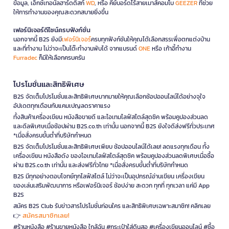
ข้อมูล, เอ็กซ์เทอนัลฮาร์ดดิสก์
WD
, หรือ คีย์บอร์ดไร้สายเมาส์คอมโบ
GEEZER
ที่ช่วย
ให้การทำงานของคุณสะดวกสบายยิ่งขึ้น
เฟอร์นิเจอร์ดีไซน์ครบฟังก์ชั่น
นอกจากนี้ B2S ยังมี
เฟอร์นิเจอร์
ครบทุกฟังก์ชันให้คุณได้เลือกสรรเพื่อตกแต่งบ้าน
และที่ทำงาน ไม่ว่าจะเป็นโต๊ะทำงานพับได้ จากแบรนด์
ONE
หรือ เก้าอี้ทำงาน
Furradec
ก็มีให้เลือกครบครัน
โปรโมชั่นและสิทธิพิเศษ
B2S จัดเต็มโปรโมชั่นและสิทธิพิเศษมากมายให้คุณเลือกช้อปออนไลน์ได้อย่างจุใจ
อัปเดตทุกเดือนกับแคมเปญลดราคาแรง
ทั้งสินค้าเครื่องเขียน หนังสือขายดี และไอเทมไลฟ์สไตล์สุดชิค พร้อมคูปองส่วนลด
และดีลพิเศษเมื่อช้อปผ่าน B2S.co.th เท่านั้น นอกจากนี้ B2S ยังใจดีส่งฟรีทั่วประเทศ
*เมื่อสั่งครบขั้นต่ำที่บริษัทกำหนด
B2S จัดเต็มโปรโมชั่นและสิทธิพิเศษเพียบ ช้อปออนไลน์ได้เลย! ลดแรงทุกเดือน ทั้ง
เครื่องเขียน หนังสือดัง ของไอเทมไลฟ์สไตล์สุดชิค พร้อมคูปองส่วนลดพิเศษเมื่อซื้อ
ผ่าน B2S.co.th เท่านั้น และส่งฟรีทั่วไทย *เมื่อสั่งครบขั้นต่ำที่บริษัทกำหนด
B2S มีทุกอย่างตอบโจทย์ทุกไลฟ์สไตล์ ไม่ว่าจะเป็นอุปกรณ์อ่านเขียน เครื่องเขียน
ของเล่นเสริมพัฒนาการ หรือเฟอร์นิเจอร์ ช้อปง่าย สะดวก ทุกที่ ทุกเวลา แค่มี App
B2S
สมัคร B2S Club รับข่าวสารโปรโมชั่นก่อนใคร และสิทธิพิเศษเฉพาะสมาชิก! คลิกเลย
สมัครสมาชิกเลย!
👉
#ร้านหนังสือ #ร้านขายหนังสือ ใกล้ฉัน #กระเป๋าใส่ดินสอ #เครื่องเขียนออนไลน์ #ซื้อ