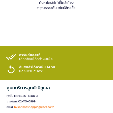
ค้นหาโดยใช้คำที่ใกล้เคียง
กรุณาลองค้นหาใหม่อีกครั้ง
การันตีของแท้
เลือกช้อปได้อย่างมั่นใจ​
คืนสินค้าได้ภายใน 14 วัน
หลังได้รับสินค้า*
ศูนย์บริการลูกค้าบีทูเอส
ทุกวัน เวลา 8.30-18.00 น.
โทรศัพท์: 02-115-0999
อีเมล:
b2sonlineshopping@b2s.co.th