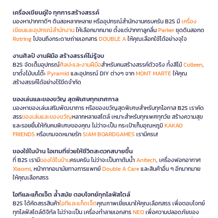
เครื่องเขียนคู่ใจ ทุกการสร้างสรรค์
มองหาปากกาดีๆ ดินสอหลากหลาย หรืออุปกรณ์สำนักงานครบครัน B2S มี
เครื่อง
เขียนและอุปกรณ์สำนักงาน
ให้เลือกมากมาย ตั้งแต่ปากกาลูกลื่น
Parker
ชุดดินสอกด
Rotring
ไปจนถึงกระดาษถ่ายเอกสาร
DOUBLE A
ให้คุณเลือกใช้ได้อย่างจุใจ
งานศิลป์ งานฝีมือ สร้างสรรค์ไม่รู้จบ
B2S จัดเต็มอุปกรณ์
ศิลปะและงานฝีมือ
สำหรับคนสร้างสรรค์ตัวจริง ทั้งสีไม้
Colleen
,
ขาตั้งไม้บนโต๊ะ
Pyramid
และอุปกรณ์ DIY ต่างๆ จาก
MONT MARTE
ให้คุณ
สร้างสรรค์ได้อย่างไร้ขีดจำกัด
ของเล่นและของขวัญ สุดพิเศษทุกเทศกาล
มองหาของเล่นเสริมพัฒนาการ หรือของขวัญสุดพิเศษสำหรับทุกโอกาส B2S เราคัด
สรร
ของเล่นและของขวัญ
หลากหลายสไตล์ เหมาะสำหรับทุกเพศทุกวัย สร้างความสุข
และรอยยิ้มให้กับคนพิเศษของคุณ ไม่ว่าจะเป็น กระเป๋าเก็บอุณหภูมิ
KAKAO
FRIENDS
หรือเกมจดหมายรัก
SIAM BOARDGAMES
เรามีครบ!
ของใช้ในบ้าน ไอเทมที่ช่วยให้ชีวิตสะดวกสบายขึ้น
ที่ B2S เรามี
ของใช้ในบ้าน
ครบครัน ไม่ว่าจะเป็นกาต้มน้ำ
Anitech
, เครื่องฟอกอากาศ
Xiaomi
, หน้ากากอนามัยทางการแพทย์
Double A Care
และสินค้าอื่น ๆ อีกมากมาย
ให้คุณเลือกสรร
ไอทีและแก็ดเจ็ต ล้ำสมัย ตอบโจทย์ทุกไลฟ์สไตล์
B2S ได้คัดสรรสินค้า
ไอทีและแก็ดเจ็ต
คุณภาพเยี่ยมมาให้คุณเลือกสรร เพื่อตอบโจทย์
ทุกไลฟ์สไตล์ดิจิทัล ไม่ว่าจะเป็น เครื่องทำลายเอกสาร
NEO
เพื่อความปลอดภัยของ