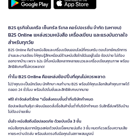
B2S ธุรกิจในเครือ เซ็นทรัล รีเทล คอร์ปอเรชั่น จำกัด (มหาชน)
B2S Online แหล่งรวมหนังสือ เครื่องเขียน และแรงบันดาลใจ
สำหรับทุกวัย
B2S Online คือร้านหนังสือและเครื่องเขียนออนไลน์ที่ครบครัน ตอบโจทย์คนรักการ
อ่านและงานเขียน ให้คุณรู้สึกเหมือนมีร้านหนังสือใกล้ฉันอยู่ในมือ ช้อปง่าย ไม่ต้อง
ออกจากบ้าน เพราะ b2s มีทั้งหนังสือหลากหลายแนวและเครื่องเขียนคุณภาพ พร้อม
สิทธิพิเศษที่ไม่ควรพลาด!
ทำไม B2S Online คือแหล่งช้อปปิ้งที่คุณไม่ควรพลาด
ไม่ว่าคุณจะเป็นนักเรียน นักศึกษา คนทำงาน B2S พร้อมให้คุณเลือกสินค้าคุณภาพได้
ตลอด 24 ชั่วโมง พร้อมโปรโมชั่นและสิทธิพิเศษมากมาย
ฟรี! ค่าจัดส่งทั่วไทย *เมื่อสั่งครบขั้นต่ำที่บริษัทกำหนด
ช้อปเพลินเกินคุ้ม! เพียงมียอดสั่งซื้อสินค้าขั้นต่ำที่บริษัทกำหนด รับสิทธิ์ส่งฟรีถึงบ้าน
ไม่ต้องจ่ายเพิ่ม
มั่นใจ หนังสือถึงมือปลอดภัย ด้วยบับเบิ้ล 3 ชั้น
หนังสือทุกเล่มจากบีทูเอสห่อด้วยบับเบิ้ลหนาแน่นถึง 3 ชั้น หมดกังวลเรื่องความเสีย
หายระหว่างจัดส่ง พร้อมส่งตรงถึงมือคุณในสภาพสมบูรณ์