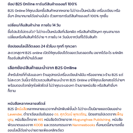
ช้อป B2S Online การันตีสินค้าของแท้ 100%
B2S Online ให้คุณเลือกซื้อสินค้าหลากหลาย ไม่ว่าจะเป็นหนังสือ เครื่องเขียน หรือ
อื่นๆ อีกมากมายได้อย่างมั่นใจ ด้วยการการันตีสินค้าของแท้ 100% ทุกชิ้น
เปลี่ยน/คืนสินค้าง่าย ภายใน 14 วัน
ซื้อไปแล้วไม่ตรงใจ? ไม่ว่าจะเป็นหนังสือที่เลือกผิด หรือสินค้ามีปัญหา คุณสามารถ
เปลี่ยนหรือคืนสินค้าได้ง่าย ๆ ภายใน 14 วันนับจากวันที่ได้รับสินค้า
ช้อปออนไลน์ได้ตลอด 24 ชั่วโมง ทุกที่ ทุกเวลา
สะดวกสุดๆ! B2S online เปิดให้คุณช้อปได้ตลอดวันตลอดคืน อยากได้อะไร แค่คลิก
ก็รอรับสินค้าที่บ้านได้เลย!
เลือกช้อปสินค้าแนะนำจาก B2S Online
สำหรับใครที่กำลังมองหา ร้านอุปกรณ์เครื่องเขียนใกล้ฉัน หรืออยากแวะร้าน B2S แต่
ไม่สะดวก วันนี้เราได้รวบรวมสินค้าแนะนำจาก B2S Online มาให้คุณเลือกสรรได้ง่ายๆ
พร้อมตอบโจทย์ทุกไลฟ์สไตล์ ไม่ว่าคุณจะมองหา ร้านขายหนังสือ หรือสินค้าอื่นๆ
ก็ตาม
หนังสือหลากหลายสไตล์
B2S มี
หนังสือ
หลากหลายแนวจากสำนักพิมพ์ชั้นนำ ไม่ว่าจะเป็นนิยายยอดนิยมอย่าง
Lavender
, ตำราเรียนเข้มข้นของ
ดร. ศุภวัฒน์ พุกเจริญ
, นิตยสารอัปเดตจาก
เพ็ญ
บุญ
, หนังสือเด็กจาก
MIS
หนังสือจิตวิทยาจาก
Mugunghwa Publishing
, หนังสือ
พัฒนาตนเองจาก
KOOB
และวรรณกรรมจาก
Nanmeebooks
ทั้งหมดนี้สามารถซื้อ
ออนไลน์ได้อย่างง่ายดายเพียงคลิกเดียว