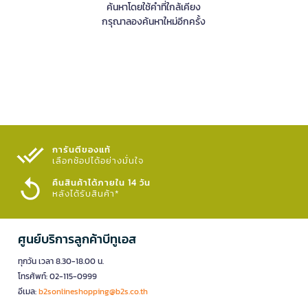
ค้นหาโดยใช้คำที่ใกล้เคียง
กรุณาลองค้นหาใหม่อีกครั้ง
การันตีของแท้
เลือกช้อปได้อย่างมั่นใจ​
คืนสินค้าได้ภายใน 14 วัน
หลังได้รับสินค้า*
ศูนย์บริการลูกค้าบีทูเอส
ทุกวัน เวลา 8.30-18.00 น.
โทรศัพท์: 02-115-0999
อีเมล:
b2sonlineshopping@b2s.co.th