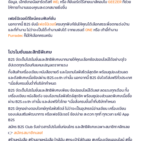
ข้อมูล, เอ็กซ์เทอนัลฮาร์ดดิสก์
WD
, หรือ คีย์บอร์ดไร้สายเมาส์คอมโบ
GEEZER
ที่ช่วย
ให้การทำงานของคุณสะดวกสบายยิ่งขึ้น
เฟอร์นิเจอร์ดีไซน์ครบฟังก์ชั่น
นอกจากนี้ B2S ยังมี
เฟอร์นิเจอร์
ครบทุกฟังก์ชันให้คุณได้เลือกสรรเพื่อตกแต่งบ้าน
และที่ทำงาน ไม่ว่าจะเป็นโต๊ะทำงานพับได้ จากแบรนด์
ONE
หรือ เก้าอี้ทำงาน
Furradec
ก็มีให้เลือกครบครัน
โปรโมชั่นและสิทธิพิเศษ
B2S จัดเต็มโปรโมชั่นและสิทธิพิเศษมากมายให้คุณเลือกช้อปออนไลน์ได้อย่างจุใจ
อัปเดตทุกเดือนกับแคมเปญลดราคาแรง
ทั้งสินค้าเครื่องเขียน หนังสือขายดี และไอเทมไลฟ์สไตล์สุดชิค พร้อมคูปองส่วนลด
และดีลพิเศษเมื่อช้อปผ่าน B2S.co.th เท่านั้น นอกจากนี้ B2S ยังใจดีส่งฟรีทั่วประเทศ
*เมื่อสั่งครบขั้นต่ำที่บริษัทกำหนด
B2S จัดเต็มโปรโมชั่นและสิทธิพิเศษเพียบ ช้อปออนไลน์ได้เลย! ลดแรงทุกเดือน ทั้ง
เครื่องเขียน หนังสือดัง ของไอเทมไลฟ์สไตล์สุดชิค พร้อมคูปองส่วนลดพิเศษเมื่อซื้อ
ผ่าน B2S.co.th เท่านั้น และส่งฟรีทั่วไทย *เมื่อสั่งครบขั้นต่ำที่บริษัทกำหนด
B2S มีทุกอย่างตอบโจทย์ทุกไลฟ์สไตล์ ไม่ว่าจะเป็นอุปกรณ์อ่านเขียน เครื่องเขียน
ของเล่นเสริมพัฒนาการ หรือเฟอร์นิเจอร์ ช้อปง่าย สะดวก ทุกที่ ทุกเวลา แค่มี App
B2S
สมัคร B2S Club รับข่าวสารโปรโมชั่นก่อนใคร และสิทธิพิเศษเฉพาะสมาชิก! คลิกเลย
สมัครสมาชิกเลย!
👉
#ร้านหนังสือ #ร้านขายหนังสือ ใกล้ฉัน #กระเป๋าใส่ดินสอ #เครื่องเขียนออนไลน์ #ซื้อ