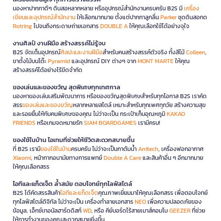
มองหาปากกาดีๆ ดินสอหลากหลาย หรืออุปกรณ์สำนักงานครบครัน B2S มี
เครื่อง
เขียนและอุปกรณ์สำนักงาน
ให้เลือกมากมาย ตั้งแต่ปากกาลูกลื่น
Parker
ชุดดินสอกด
Rotring
ไปจนถึงกระดาษถ่ายเอกสาร
DOUBLE A
ให้คุณเลือกใช้ได้อย่างจุใจ
งานศิลป์ งานฝีมือ สร้างสรรค์ไม่รู้จบ
B2S จัดเต็มอุปกรณ์
ศิลปะและงานฝีมือ
สำหรับคนสร้างสรรค์ตัวจริง ทั้งสีไม้
Colleen
,
ขาตั้งไม้บนโต๊ะ
Pyramid
และอุปกรณ์ DIY ต่างๆ จาก
MONT MARTE
ให้คุณ
สร้างสรรค์ได้อย่างไร้ขีดจำกัด
ของเล่นและของขวัญ สุดพิเศษทุกเทศกาล
มองหาของเล่นเสริมพัฒนาการ หรือของขวัญสุดพิเศษสำหรับทุกโอกาส B2S เราคัด
สรร
ของเล่นและของขวัญ
หลากหลายสไตล์ เหมาะสำหรับทุกเพศทุกวัย สร้างความสุข
และรอยยิ้มให้กับคนพิเศษของคุณ ไม่ว่าจะเป็น กระเป๋าเก็บอุณหภูมิ
KAKAO
FRIENDS
หรือเกมจดหมายรัก
SIAM BOARDGAMES
เรามีครบ!
ของใช้ในบ้าน ไอเทมที่ช่วยให้ชีวิตสะดวกสบายขึ้น
ที่ B2S เรามี
ของใช้ในบ้าน
ครบครัน ไม่ว่าจะเป็นกาต้มน้ำ
Anitech
, เครื่องฟอกอากาศ
Xiaomi
, หน้ากากอนามัยทางการแพทย์
Double A Care
และสินค้าอื่น ๆ อีกมากมาย
ให้คุณเลือกสรร
ไอทีและแก็ดเจ็ต ล้ำสมัย ตอบโจทย์ทุกไลฟ์สไตล์
B2S ได้คัดสรรสินค้า
ไอทีและแก็ดเจ็ต
คุณภาพเยี่ยมมาให้คุณเลือกสรร เพื่อตอบโจทย์
ทุกไลฟ์สไตล์ดิจิทัล ไม่ว่าจะเป็น เครื่องทำลายเอกสาร
NEO
เพื่อความปลอดภัยของ
ข้อมูล, เอ็กซ์เทอนัลฮาร์ดดิสก์
WD
, หรือ คีย์บอร์ดไร้สายเมาส์คอมโบ
GEEZER
ที่ช่วย
ให้การทำงานของคุณสะดวกสบายยิ่งขึ้น