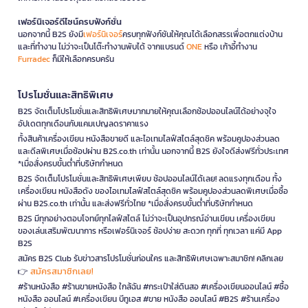
เฟอร์นิเจอร์ดีไซน์ครบฟังก์ชั่น
นอกจากนี้ B2S ยังมี
เฟอร์นิเจอร์
ครบทุกฟังก์ชันให้คุณได้เลือกสรรเพื่อตกแต่งบ้าน
และที่ทำงาน ไม่ว่าจะเป็นโต๊ะทำงานพับได้ จากแบรนด์
ONE
หรือ เก้าอี้ทำงาน
Furradec
ก็มีให้เลือกครบครัน
โปรโมชั่นและสิทธิพิเศษ
B2S จัดเต็มโปรโมชั่นและสิทธิพิเศษมากมายให้คุณเลือกช้อปออนไลน์ได้อย่างจุใจ
อัปเดตทุกเดือนกับแคมเปญลดราคาแรง
ทั้งสินค้าเครื่องเขียน หนังสือขายดี และไอเทมไลฟ์สไตล์สุดชิค พร้อมคูปองส่วนลด
และดีลพิเศษเมื่อช้อปผ่าน B2S.co.th เท่านั้น นอกจากนี้ B2S ยังใจดีส่งฟรีทั่วประเทศ
*เมื่อสั่งครบขั้นต่ำที่บริษัทกำหนด
B2S จัดเต็มโปรโมชั่นและสิทธิพิเศษเพียบ ช้อปออนไลน์ได้เลย! ลดแรงทุกเดือน ทั้ง
เครื่องเขียน หนังสือดัง ของไอเทมไลฟ์สไตล์สุดชิค พร้อมคูปองส่วนลดพิเศษเมื่อซื้อ
ผ่าน B2S.co.th เท่านั้น และส่งฟรีทั่วไทย *เมื่อสั่งครบขั้นต่ำที่บริษัทกำหนด
B2S มีทุกอย่างตอบโจทย์ทุกไลฟ์สไตล์ ไม่ว่าจะเป็นอุปกรณ์อ่านเขียน เครื่องเขียน
ของเล่นเสริมพัฒนาการ หรือเฟอร์นิเจอร์ ช้อปง่าย สะดวก ทุกที่ ทุกเวลา แค่มี App
B2S
สมัคร B2S Club รับข่าวสารโปรโมชั่นก่อนใคร และสิทธิพิเศษเฉพาะสมาชิก! คลิกเลย
สมัครสมาชิกเลย!
👉
#ร้านหนังสือ #ร้านขายหนังสือ ใกล้ฉัน #กระเป๋าใส่ดินสอ #เครื่องเขียนออนไลน์ #ซื้อ
หนังสือ ออนไลน์ #เครื่องเขียน บีทูเอส #ขาย หนังสือ ออนไลน์ #B2S #ร้านเครื่อง