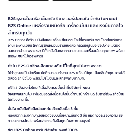
B2S ธุรกิจในเครือ เซ็นทรัล รีเทล คอร์ปอเรชั่น จำกัด (มหาชน)
B2S Online แหล่งรวมหนังสือ เครื่องเขียน และแรงบันดาลใจ
สำหรับทุกวัย
B2S Online คือร้านหนังสือและเครื่องเขียนออนไลน์ที่ครบครัน ตอบโจทย์คนรักการ
อ่านและงานเขียน ให้คุณรู้สึกเหมือนมีร้านหนังสือใกล้ฉันอยู่ในมือ ช้อปง่าย ไม่ต้อง
ออกจากบ้าน เพราะ b2s มีทั้งหนังสือหลากหลายแนวและเครื่องเขียนคุณภาพ พร้อม
สิทธิพิเศษที่ไม่ควรพลาด!
ทำไม B2S Online คือแหล่งช้อปปิ้งที่คุณไม่ควรพลาด
ไม่ว่าคุณจะเป็นนักเรียน นักศึกษา คนทำงาน B2S พร้อมให้คุณเลือกสินค้าคุณภาพได้
ตลอด 24 ชั่วโมง พร้อมโปรโมชั่นและสิทธิพิเศษมากมาย
ฟรี! ค่าจัดส่งทั่วไทย *เมื่อสั่งครบขั้นต่ำที่บริษัทกำหนด
ช้อปเพลินเกินคุ้ม! เพียงมียอดสั่งซื้อสินค้าขั้นต่ำที่บริษัทกำหนด รับสิทธิ์ส่งฟรีถึงบ้าน
ไม่ต้องจ่ายเพิ่ม
มั่นใจ หนังสือถึงมือปลอดภัย ด้วยบับเบิ้ล 3 ชั้น
หนังสือทุกเล่มจากบีทูเอสห่อด้วยบับเบิ้ลหนาแน่นถึง 3 ชั้น หมดกังวลเรื่องความเสีย
หายระหว่างจัดส่ง พร้อมส่งตรงถึงมือคุณในสภาพสมบูรณ์
ช้อป B2S Online การันตีสินค้าของแท้ 100%