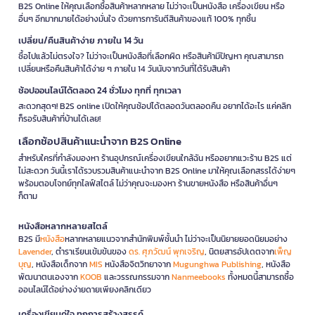
B2S Online ให้คุณเลือกซื้อสินค้าหลากหลาย ไม่ว่าจะเป็นหนังสือ เครื่องเขียน หรือ
อื่นๆ อีกมากมายได้อย่างมั่นใจ ด้วยการการันตีสินค้าของแท้ 100% ทุกชิ้น
เปลี่ยน/คืนสินค้าง่าย ภายใน 14 วัน
ซื้อไปแล้วไม่ตรงใจ? ไม่ว่าจะเป็นหนังสือที่เลือกผิด หรือสินค้ามีปัญหา คุณสามารถ
เปลี่ยนหรือคืนสินค้าได้ง่าย ๆ ภายใน 14 วันนับจากวันที่ได้รับสินค้า
ช้อปออนไลน์ได้ตลอด 24 ชั่วโมง ทุกที่ ทุกเวลา
สะดวกสุดๆ! B2S online เปิดให้คุณช้อปได้ตลอดวันตลอดคืน อยากได้อะไร แค่คลิก
ก็รอรับสินค้าที่บ้านได้เลย!
เลือกช้อปสินค้าแนะนำจาก B2S Online
สำหรับใครที่กำลังมองหา ร้านอุปกรณ์เครื่องเขียนใกล้ฉัน หรืออยากแวะร้าน B2S แต่
ไม่สะดวก วันนี้เราได้รวบรวมสินค้าแนะนำจาก B2S Online มาให้คุณเลือกสรรได้ง่ายๆ
พร้อมตอบโจทย์ทุกไลฟ์สไตล์ ไม่ว่าคุณจะมองหา ร้านขายหนังสือ หรือสินค้าอื่นๆ
ก็ตาม
หนังสือหลากหลายสไตล์
B2S มี
หนังสือ
หลากหลายแนวจากสำนักพิมพ์ชั้นนำ ไม่ว่าจะเป็นนิยายยอดนิยมอย่าง
Lavender
, ตำราเรียนเข้มข้นของ
ดร. ศุภวัฒน์ พุกเจริญ
, นิตยสารอัปเดตจาก
เพ็ญ
บุญ
, หนังสือเด็กจาก
MIS
หนังสือจิตวิทยาจาก
Mugunghwa Publishing
, หนังสือ
พัฒนาตนเองจาก
KOOB
และวรรณกรรมจาก
Nanmeebooks
ทั้งหมดนี้สามารถซื้อ
ออนไลน์ได้อย่างง่ายดายเพียงคลิกเดียว
เครื่องเขียนคู่ใจ ทุกการสร้างสรรค์