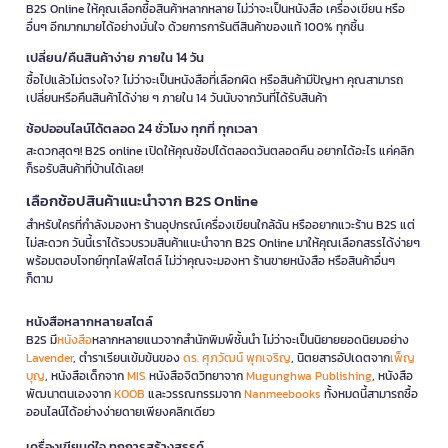
B2S Online ให้คุณเลือกซื้อสินค้าหลากหลาย ไม่ว่าจะเป็นหนังสือ เครื่องเขียน หรือ
อื่นๆ อีกมากมายได้อย่างมั่นใจ ด้วยการการันตีสินค้าของแท้ 100% ทุกชิ้น
เปลี่ยน/คืนสินค้าง่าย ภายใน 14 วัน
ซื้อไปแล้วไม่ตรงใจ? ไม่ว่าจะเป็นหนังสือที่เลือกผิด หรือสินค้ามีปัญหา คุณสามารถ
เปลี่ยนหรือคืนสินค้าได้ง่าย ๆ ภายใน 14 วันนับจากวันที่ได้รับสินค้า
ช้อปออนไลน์ได้ตลอด 24 ชั่วโมง ทุกที่ ทุกเวลา
สะดวกสุดๆ! B2S online เปิดให้คุณช้อปได้ตลอดวันตลอดคืน อยากได้อะไร แค่คลิก
ก็รอรับสินค้าที่บ้านได้เลย!
เลือกช้อปสินค้าแนะนำจาก B2S Online
สำหรับใครที่กำลังมองหา ร้านอุปกรณ์เครื่องเขียนใกล้ฉัน หรืออยากแวะร้าน B2S แต่
ไม่สะดวก วันนี้เราได้รวบรวมสินค้าแนะนำจาก B2S Online มาให้คุณเลือกสรรได้ง่ายๆ
พร้อมตอบโจทย์ทุกไลฟ์สไตล์ ไม่ว่าคุณจะมองหา ร้านขายหนังสือ หรือสินค้าอื่นๆ
ก็ตาม
หนังสือหลากหลายสไตล์
B2S มี
หนังสือ
หลากหลายแนวจากสำนักพิมพ์ชั้นนำ ไม่ว่าจะเป็นนิยายยอดนิยมอย่าง
Lavender
, ตำราเรียนเข้มข้นของ
ดร. ศุภวัฒน์ พุกเจริญ
, นิตยสารอัปเดตจาก
เพ็ญ
บุญ
, หนังสือเด็กจาก
MIS
หนังสือจิตวิทยาจาก
Mugunghwa Publishing
, หนังสือ
พัฒนาตนเองจาก
KOOB
และวรรณกรรมจาก
Nanmeebooks
ทั้งหมดนี้สามารถซื้อ
ออนไลน์ได้อย่างง่ายดายเพียงคลิกเดียว
เครื่องเขียนคู่ใจ ทุกการสร้างสรรค์