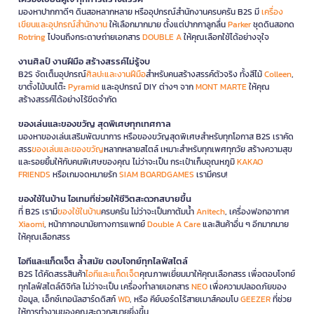
มองหาปากกาดีๆ ดินสอหลากหลาย หรืออุปกรณ์สำนักงานครบครัน B2S มี
เครื่อง
เขียนและอุปกรณ์สำนักงาน
ให้เลือกมากมาย ตั้งแต่ปากกาลูกลื่น
Parker
ชุดดินสอกด
Rotring
ไปจนถึงกระดาษถ่ายเอกสาร
DOUBLE A
ให้คุณเลือกใช้ได้อย่างจุใจ
งานศิลป์ งานฝีมือ สร้างสรรค์ไม่รู้จบ
B2S จัดเต็มอุปกรณ์
ศิลปะและงานฝีมือ
สำหรับคนสร้างสรรค์ตัวจริง ทั้งสีไม้
Colleen
,
ขาตั้งไม้บนโต๊ะ
Pyramid
และอุปกรณ์ DIY ต่างๆ จาก
MONT MARTE
ให้คุณ
สร้างสรรค์ได้อย่างไร้ขีดจำกัด
ของเล่นและของขวัญ สุดพิเศษทุกเทศกาล
มองหาของเล่นเสริมพัฒนาการ หรือของขวัญสุดพิเศษสำหรับทุกโอกาส B2S เราคัด
สรร
ของเล่นและของขวัญ
หลากหลายสไตล์ เหมาะสำหรับทุกเพศทุกวัย สร้างความสุข
และรอยยิ้มให้กับคนพิเศษของคุณ ไม่ว่าจะเป็น กระเป๋าเก็บอุณหภูมิ
KAKAO
FRIENDS
หรือเกมจดหมายรัก
SIAM BOARDGAMES
เรามีครบ!
ของใช้ในบ้าน ไอเทมที่ช่วยให้ชีวิตสะดวกสบายขึ้น
ที่ B2S เรามี
ของใช้ในบ้าน
ครบครัน ไม่ว่าจะเป็นกาต้มน้ำ
Anitech
, เครื่องฟอกอากาศ
Xiaomi
, หน้ากากอนามัยทางการแพทย์
Double A Care
และสินค้าอื่น ๆ อีกมากมาย
ให้คุณเลือกสรร
ไอทีและแก็ดเจ็ต ล้ำสมัย ตอบโจทย์ทุกไลฟ์สไตล์
B2S ได้คัดสรรสินค้า
ไอทีและแก็ดเจ็ต
คุณภาพเยี่ยมมาให้คุณเลือกสรร เพื่อตอบโจทย์
ทุกไลฟ์สไตล์ดิจิทัล ไม่ว่าจะเป็น เครื่องทำลายเอกสาร
NEO
เพื่อความปลอดภัยของ
ข้อมูล, เอ็กซ์เทอนัลฮาร์ดดิสก์
WD
, หรือ คีย์บอร์ดไร้สายเมาส์คอมโบ
GEEZER
ที่ช่วย
ให้การทำงานของคุณสะดวกสบายยิ่งขึ้น