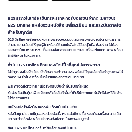
B2S ธุรกิจในเครือ เซ็นทรัล รีเทล คอร์ปอเรชั่น จำกัด (มหาชน)
B2S Online แหล่งรวมหนังสือ เครื่องเขียน และแรงบันดาลใจ
สำหรับทุกวัย
B2S Online คือร้านหนังสือและเครื่องเขียนออนไลน์ที่ครบครัน ตอบโจทย์คนรักการ
อ่านและงานเขียน ให้คุณรู้สึกเหมือนมีร้านหนังสือใกล้ฉันอยู่ในมือ ช้อปง่าย ไม่ต้อง
ออกจากบ้าน เพราะ b2s มีทั้งหนังสือหลากหลายแนวและเครื่องเขียนคุณภาพ พร้อม
สิทธิพิเศษที่ไม่ควรพลาด!
ทำไม B2S Online คือแหล่งช้อปปิ้งที่คุณไม่ควรพลาด
ไม่ว่าคุณจะเป็นนักเรียน นักศึกษา คนทำงาน B2S พร้อมให้คุณเลือกสินค้าคุณภาพได้
ตลอด 24 ชั่วโมง พร้อมโปรโมชั่นและสิทธิพิเศษมากมาย
ฟรี! ค่าจัดส่งทั่วไทย *เมื่อสั่งครบขั้นต่ำที่บริษัทกำหนด
ช้อปเพลินเกินคุ้ม! เพียงมียอดสั่งซื้อสินค้าขั้นต่ำที่บริษัทกำหนด รับสิทธิ์ส่งฟรีถึงบ้าน
ไม่ต้องจ่ายเพิ่ม
มั่นใจ หนังสือถึงมือปลอดภัย ด้วยบับเบิ้ล 3 ชั้น
หนังสือทุกเล่มจากบีทูเอสห่อด้วยบับเบิ้ลหนาแน่นถึง 3 ชั้น หมดกังวลเรื่องความเสีย
หายระหว่างจัดส่ง พร้อมส่งตรงถึงมือคุณในสภาพสมบูรณ์
ช้อป B2S Online การันตีสินค้าของแท้ 100%