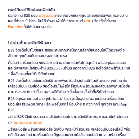
เฟอร์นิเจอร์ดีไซน์ครบฟังก์ชั่น
นอกจากนี้ B2S ยังมี
เฟอร์นิเจอร์
ครบทุกฟังก์ชันให้คุณได้เลือกสรรเพื่อตกแต่งบ้าน
และที่ทำงาน ไม่ว่าจะเป็นโต๊ะทำงานพับได้ จากแบรนด์
ONE
หรือ เก้าอี้ทำงาน
Furradec
ก็มีให้เลือกครบครัน
โปรโมชั่นและสิทธิพิเศษ
B2S จัดเต็มโปรโมชั่นและสิทธิพิเศษมากมายให้คุณเลือกช้อปออนไลน์ได้อย่างจุใจ
อัปเดตทุกเดือนกับแคมเปญลดราคาแรง
ทั้งสินค้าเครื่องเขียน หนังสือขายดี และไอเทมไลฟ์สไตล์สุดชิค พร้อมคูปองส่วนลด
และดีลพิเศษเมื่อช้อปผ่าน B2S.co.th เท่านั้น นอกจากนี้ B2S ยังใจดีส่งฟรีทั่วประเทศ
*เมื่อสั่งครบขั้นต่ำที่บริษัทกำหนด
B2S จัดเต็มโปรโมชั่นและสิทธิพิเศษเพียบ ช้อปออนไลน์ได้เลย! ลดแรงทุกเดือน ทั้ง
เครื่องเขียน หนังสือดัง ของไอเทมไลฟ์สไตล์สุดชิค พร้อมคูปองส่วนลดพิเศษเมื่อซื้อ
ผ่าน B2S.co.th เท่านั้น และส่งฟรีทั่วไทย *เมื่อสั่งครบขั้นต่ำที่บริษัทกำหนด
B2S มีทุกอย่างตอบโจทย์ทุกไลฟ์สไตล์ ไม่ว่าจะเป็นอุปกรณ์อ่านเขียน เครื่องเขียน
ของเล่นเสริมพัฒนาการ หรือเฟอร์นิเจอร์ ช้อปง่าย สะดวก ทุกที่ ทุกเวลา แค่มี App
B2S
สมัคร B2S Club รับข่าวสารโปรโมชั่นก่อนใคร และสิทธิพิเศษเฉพาะสมาชิก! คลิกเลย
สมัครสมาชิกเลย!
👉
#ร้านหนังสือ #ร้านขายหนังสือ ใกล้ฉัน #กระเป๋าใส่ดินสอ #เครื่องเขียนออนไลน์ #ซื้อ
หนังสือ ออนไลน์ #เครื่องเขียน บีทูเอส #ขาย หนังสือ ออนไลน์ #B2S #ร้านเครื่อง