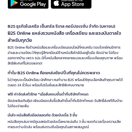
B2S ธุรกิจในเครือ เซ็นทรัล รีเทล คอร์ปอเรชั่น จำกัด (มหาชน)
B2S Online แหล่งรวมหนังสือ เครื่องเขียน และแรงบันดาลใจ
สำหรับทุกวัย
B2S Online คือร้านหนังสือและเครื่องเขียนออนไลน์ที่ครบครัน ตอบโจทย์คนรักการ
อ่านและงานเขียน ให้คุณรู้สึกเหมือนมีร้านหนังสือใกล้ฉันอยู่ในมือ ช้อปง่าย ไม่ต้อง
ออกจากบ้าน เพราะ b2s มีทั้งหนังสือหลากหลายแนวและเครื่องเขียนคุณภาพ พร้อม
สิทธิพิเศษที่ไม่ควรพลาด!
ทำไม B2S Online คือแหล่งช้อปปิ้งที่คุณไม่ควรพลาด
ไม่ว่าคุณจะเป็นนักเรียน นักศึกษา คนทำงาน B2S พร้อมให้คุณเลือกสินค้าคุณภาพได้
ตลอด 24 ชั่วโมง พร้อมโปรโมชั่นและสิทธิพิเศษมากมาย
ฟรี! ค่าจัดส่งทั่วไทย *เมื่อสั่งครบขั้นต่ำที่บริษัทกำหนด
ช้อปเพลินเกินคุ้ม! เพียงมียอดสั่งซื้อสินค้าขั้นต่ำที่บริษัทกำหนด รับสิทธิ์ส่งฟรีถึงบ้าน
ไม่ต้องจ่ายเพิ่ม
มั่นใจ หนังสือถึงมือปลอดภัย ด้วยบับเบิ้ล 3 ชั้น
หนังสือทุกเล่มจากบีทูเอสห่อด้วยบับเบิ้ลหนาแน่นถึง 3 ชั้น หมดกังวลเรื่องความเสีย
หายระหว่างจัดส่ง พร้อมส่งตรงถึงมือคุณในสภาพสมบูรณ์