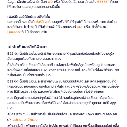
ข้อมูล, เอ็กซ์เทอนัลฮาร์ดดิสก์
WD
, หรือ คีย์บอร์ดไร้สายเมาส์คอมโบ
GEEZER
ที่ช่วย
ให้การทำงานของคุณสะดวกสบายยิ่งขึ้น
เฟอร์นิเจอร์ดีไซน์ครบฟังก์ชั่น
นอกจากนี้ B2S ยังมี
เฟอร์นิเจอร์
ครบทุกฟังก์ชันให้คุณได้เลือกสรรเพื่อตกแต่งบ้าน
และที่ทำงาน ไม่ว่าจะเป็นโต๊ะทำงานพับได้ จากแบรนด์
ONE
หรือ เก้าอี้ทำงาน
Furradec
ก็มีให้เลือกครบครัน
โปรโมชั่นและสิทธิพิเศษ
B2S จัดเต็มโปรโมชั่นและสิทธิพิเศษมากมายให้คุณเลือกช้อปออนไลน์ได้อย่างจุใจ
อัปเดตทุกเดือนกับแคมเปญลดราคาแรง
ทั้งสินค้าเครื่องเขียน หนังสือขายดี และไอเทมไลฟ์สไตล์สุดชิค พร้อมคูปองส่วนลด
และดีลพิเศษเมื่อช้อปผ่าน B2S.co.th เท่านั้น นอกจากนี้ B2S ยังใจดีส่งฟรีทั่วประเทศ
*เมื่อสั่งครบขั้นต่ำที่บริษัทกำหนด
B2S จัดเต็มโปรโมชั่นและสิทธิพิเศษเพียบ ช้อปออนไลน์ได้เลย! ลดแรงทุกเดือน ทั้ง
เครื่องเขียน หนังสือดัง ของไอเทมไลฟ์สไตล์สุดชิค พร้อมคูปองส่วนลดพิเศษเมื่อซื้อ
ผ่าน B2S.co.th เท่านั้น และส่งฟรีทั่วไทย *เมื่อสั่งครบขั้นต่ำที่บริษัทกำหนด
B2S มีทุกอย่างตอบโจทย์ทุกไลฟ์สไตล์ ไม่ว่าจะเป็นอุปกรณ์อ่านเขียน เครื่องเขียน
ของเล่นเสริมพัฒนาการ หรือเฟอร์นิเจอร์ ช้อปง่าย สะดวก ทุกที่ ทุกเวลา แค่มี App
B2S
สมัคร B2S Club รับข่าวสารโปรโมชั่นก่อนใคร และสิทธิพิเศษเฉพาะสมาชิก! คลิกเลย
สมัครสมาชิกเลย!
👉
#ร้านหนังสือ #ร้านขายหนังสือ ใกล้ฉัน #กระเป๋าใส่ดินสอ #เครื่องเขียนออนไลน์ #ซื้อ