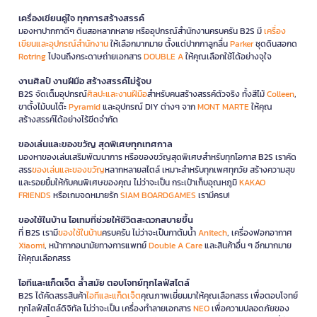
เครื่องเขียนคู่ใจ ทุกการสร้างสรรค์
มองหาปากกาดีๆ ดินสอหลากหลาย หรืออุปกรณ์สำนักงานครบครัน B2S มี
เครื่อง
เขียนและอุปกรณ์สำนักงาน
ให้เลือกมากมาย ตั้งแต่ปากกาลูกลื่น
Parker
ชุดดินสอกด
Rotring
ไปจนถึงกระดาษถ่ายเอกสาร
DOUBLE A
ให้คุณเลือกใช้ได้อย่างจุใจ
งานศิลป์ งานฝีมือ สร้างสรรค์ไม่รู้จบ
B2S จัดเต็มอุปกรณ์
ศิลปะและงานฝีมือ
สำหรับคนสร้างสรรค์ตัวจริง ทั้งสีไม้
Colleen
,
ขาตั้งไม้บนโต๊ะ
Pyramid
และอุปกรณ์ DIY ต่างๆ จาก
MONT MARTE
ให้คุณ
สร้างสรรค์ได้อย่างไร้ขีดจำกัด
ของเล่นและของขวัญ สุดพิเศษทุกเทศกาล
มองหาของเล่นเสริมพัฒนาการ หรือของขวัญสุดพิเศษสำหรับทุกโอกาส B2S เราคัด
สรร
ของเล่นและของขวัญ
หลากหลายสไตล์ เหมาะสำหรับทุกเพศทุกวัย สร้างความสุข
และรอยยิ้มให้กับคนพิเศษของคุณ ไม่ว่าจะเป็น กระเป๋าเก็บอุณหภูมิ
KAKAO
FRIENDS
หรือเกมจดหมายรัก
SIAM BOARDGAMES
เรามีครบ!
ของใช้ในบ้าน ไอเทมที่ช่วยให้ชีวิตสะดวกสบายขึ้น
ที่ B2S เรามี
ของใช้ในบ้าน
ครบครัน ไม่ว่าจะเป็นกาต้มน้ำ
Anitech
, เครื่องฟอกอากาศ
Xiaomi
, หน้ากากอนามัยทางการแพทย์
Double A Care
และสินค้าอื่น ๆ อีกมากมาย
ให้คุณเลือกสรร
ไอทีและแก็ดเจ็ต ล้ำสมัย ตอบโจทย์ทุกไลฟ์สไตล์
B2S ได้คัดสรรสินค้า
ไอทีและแก็ดเจ็ต
คุณภาพเยี่ยมมาให้คุณเลือกสรร เพื่อตอบโจทย์
ทุกไลฟ์สไตล์ดิจิทัล ไม่ว่าจะเป็น เครื่องทำลายเอกสาร
NEO
เพื่อความปลอดภัยของ