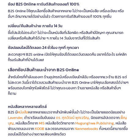
ช้อป B2S Online การันตีสินค้าของแท้ 100%
B2S Online ให้คุณเลือกซื้อสินค้าหลากหลาย ไม่ว่าจะเป็นหนังสือ เครื่องเขียน หรือ
อื่นๆ อีกมากมายได้อย่างมั่นใจ ด้วยการการันตีสินค้าของแท้ 100% ทุกชิ้น
เปลี่ยน/คืนสินค้าง่าย ภายใน 14 วัน
ซื้อไปแล้วไม่ตรงใจ? ไม่ว่าจะเป็นหนังสือที่เลือกผิด หรือสินค้ามีปัญหา คุณสามารถ
เปลี่ยนหรือคืนสินค้าได้ง่าย ๆ ภายใน 14 วันนับจากวันที่ได้รับสินค้า
ช้อปออนไลน์ได้ตลอด 24 ชั่วโมง ทุกที่ ทุกเวลา
สะดวกสุดๆ! B2S online เปิดให้คุณช้อปได้ตลอดวันตลอดคืน อยากได้อะไร แค่คลิก
ก็รอรับสินค้าที่บ้านได้เลย!
เลือกช้อปสินค้าแนะนำจาก B2S Online
สำหรับใครที่กำลังมองหา ร้านอุปกรณ์เครื่องเขียนใกล้ฉัน หรืออยากแวะร้าน B2S แต่
ไม่สะดวก วันนี้เราได้รวบรวมสินค้าแนะนำจาก B2S Online มาให้คุณเลือกสรรได้ง่ายๆ
พร้อมตอบโจทย์ทุกไลฟ์สไตล์ ไม่ว่าคุณจะมองหา ร้านขายหนังสือ หรือสินค้าอื่นๆ
ก็ตาม
หนังสือหลากหลายสไตล์
B2S มี
หนังสือ
หลากหลายแนวจากสำนักพิมพ์ชั้นนำ ไม่ว่าจะเป็นนิยายยอดนิยมอย่าง
Lavender
, ตำราเรียนเข้มข้นของ
ดร. ศุภวัฒน์ พุกเจริญ
, นิตยสารอัปเดตจาก
เพ็ญ
บุญ
, หนังสือเด็กจาก
MIS
หนังสือจิตวิทยาจาก
Mugunghwa Publishing
, หนังสือ
พัฒนาตนเองจาก
KOOB
และวรรณกรรมจาก
Nanmeebooks
ทั้งหมดนี้สามารถซื้อ
ออนไลน์ได้อย่างง่ายดายเพียงคลิกเดียว