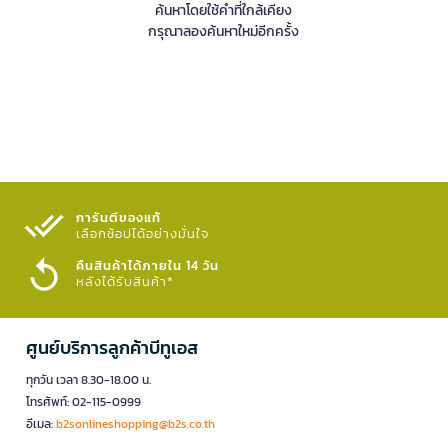
ค้นหาโดยใช้คำที่ใกล้เคียง
กรุณาลองค้นหาใหม่อีกครั้ง
การันตีของแท้
เลือกช้อปได้อย่างมั่นใจ​
คืนสินค้าได้ภายใน 14 วัน
หลังได้รับสินค้า*
ศูนย์บริการลูกค้าบีทูเอส
ทุกวัน เวลา 8.30-18.00 น.
โทรศัพท์: 02-115-0999
อีเมล:
b2sonlineshopping@b2s.co.th