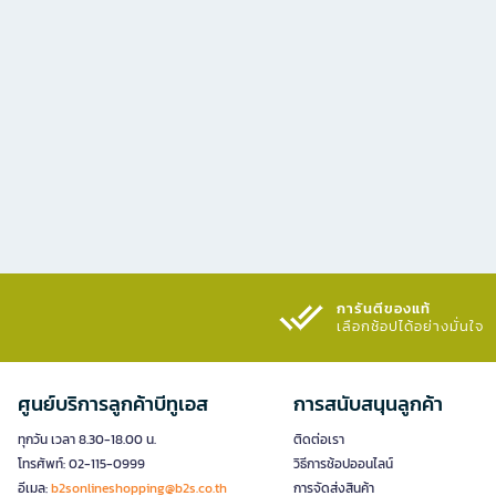
การันตีของแท้
เลือกช้อปได้อย่างมั่นใจ​
ศูนย์บริการลูกค้าบีทูเอส
การสนับสนุนลูกค้า
ทุกวัน เวลา 8.30-18.00 น.
ติดต่อเรา
โทรศัพท์: 02-115-0999
วิธีการช้อปออนไลน์
อีเมล:
b2sonlineshopping@b2s.co.th
การจัดส่งสินค้า