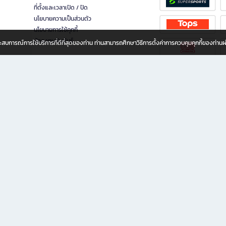
ที่ตั้งและเวลาเปิด / ปิด
นโยบายความเป็นส่วนตัว
นโยบายการใช้คุกกี้
นักลงทุนสัมพันธ์
อประสบการณ์การใช้บริการที่ดีที่สุดของท่าน ท่านสามารถศึกษาวิธีการตั้งค่าการควบคุมคุกกี้ของท่าน
ทุกวัย
ขียน ให้คุณรู้สึกเหมือนมีร้านหนังสือใกล้ฉันอยู่ในมือ ช้อปง่าย ไม่ต้องออกจากบ้าน เพราะ b2
 ชั่วโมง พร้อมโปรโมชั่นและสิทธิพิเศษมากมาย