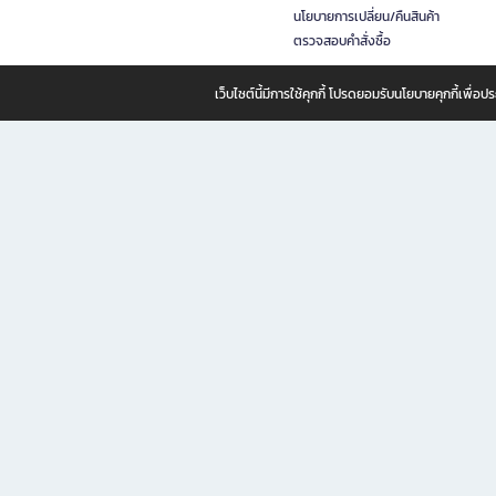
นโยบายการเปลี่ยน/คืนสินค้า
ตรวจสอบคำสั่งซื้อ
เว็บไซต์นี้มีการใช้คุกกี้ โปรดยอมรับนโยบายคุกกี้เพื่
B2S ธุรกิจในเครือ เซ็นทรัล รีเทล คอร์ปอเรชั่น จำกัด (มหาชน)
B2S Online แหล่งรวมหนังสือ เครื่องเขียน และแรงบันดาลใจสำหรับ
B2S Online คือร้านหนังสือและเครื่องเขียนออนไลน์ที่ครบครัน ตอบโจทย์คนรักการอ่านและงานเ
ทำไม B2S Online คือแหล่งช้อปปิ้งที่คุณไม่ควรพลาด
ไม่ว่าคุณจะเป็นนักเรียน นักศึกษา คนทำงาน B2S พร้อมให้คุณเลือกสินค้าคุณภาพได้ตลอด 24