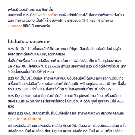
เฟอร์นิเจอร์ดีไซน์ครบฟังก์ชั่น
นอกจากนี้ B2S ยังมี
เฟอร์นิเจอร์
ครบทุกฟังก์ชันให้คุณได้เลือกสรรเพื่อตกแต่งบ้าน
และที่ทำงาน ไม่ว่าจะเป็นโต๊ะทำงานพับได้ จากแบรนด์
ONE
หรือ เก้าอี้ทำงาน
Furradec
ก็มีให้เลือกครบครัน
โปรโมชั่นและสิทธิพิเศษ
B2S จัดเต็มโปรโมชั่นและสิทธิพิเศษมากมายให้คุณเลือกช้อปออนไลน์ได้อย่างจุใจ
อัปเดตทุกเดือนกับแคมเปญลดราคาแรง
ทั้งสินค้าเครื่องเขียน หนังสือขายดี และไอเทมไลฟ์สไตล์สุดชิค พร้อมคูปองส่วนลด
และดีลพิเศษเมื่อช้อปผ่าน B2S.co.th เท่านั้น นอกจากนี้ B2S ยังใจดีส่งฟรีทั่วประเทศ
*เมื่อสั่งครบขั้นต่ำที่บริษัทกำหนด
B2S จัดเต็มโปรโมชั่นและสิทธิพิเศษเพียบ ช้อปออนไลน์ได้เลย! ลดแรงทุกเดือน ทั้ง
เครื่องเขียน หนังสือดัง ของไอเทมไลฟ์สไตล์สุดชิค พร้อมคูปองส่วนลดพิเศษเมื่อซื้อ
ผ่าน B2S.co.th เท่านั้น และส่งฟรีทั่วไทย *เมื่อสั่งครบขั้นต่ำที่บริษัทกำหนด
B2S มีทุกอย่างตอบโจทย์ทุกไลฟ์สไตล์ ไม่ว่าจะเป็นอุปกรณ์อ่านเขียน เครื่องเขียน
ของเล่นเสริมพัฒนาการ หรือเฟอร์นิเจอร์ ช้อปง่าย สะดวก ทุกที่ ทุกเวลา แค่มี App
B2S
สมัคร B2S Club รับข่าวสารโปรโมชั่นก่อนใคร และสิทธิพิเศษเฉพาะสมาชิก! คลิกเลย
สมัครสมาชิกเลย!
👉
#ร้านหนังสือ #ร้านขายหนังสือ ใกล้ฉัน #กระเป๋าใส่ดินสอ #เครื่องเขียนออนไลน์ #ซื้อ
หนังสือ ออนไลน์ #เครื่องเขียน บีทูเอส #ขาย หนังสือ ออนไลน์ #B2S #ร้านเครื่อง