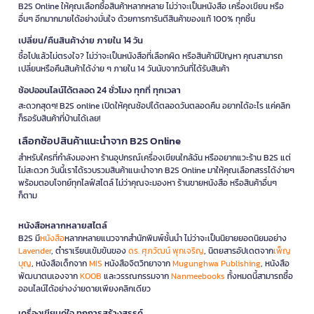
B2S Online ให้คุณเลือกซื้อสินค้าหลากหลาย ไม่ว่าจะเป็นหนังสือ เครื่องเขียน หรือ
อื่นๆ อีกมากมายได้อย่างมั่นใจ ด้วยการการันตีสินค้าของแท้ 100% ทุกชิ้น
เปลี่ยน/คืนสินค้าง่าย ภายใน 14 วัน
ซื้อไปแล้วไม่ตรงใจ? ไม่ว่าจะเป็นหนังสือที่เลือกผิด หรือสินค้ามีปัญหา คุณสามารถ
เปลี่ยนหรือคืนสินค้าได้ง่าย ๆ ภายใน 14 วันนับจากวันที่ได้รับสินค้า
ช้อปออนไลน์ได้ตลอด 24 ชั่วโมง ทุกที่ ทุกเวลา
สะดวกสุดๆ! B2S online เปิดให้คุณช้อปได้ตลอดวันตลอดคืน อยากได้อะไร แค่คลิก
ก็รอรับสินค้าที่บ้านได้เลย!
เลือกช้อปสินค้าแนะนำจาก B2S Online
สำหรับใครที่กำลังมองหา ร้านอุปกรณ์เครื่องเขียนใกล้ฉัน หรืออยากแวะร้าน B2S แต่
ไม่สะดวก วันนี้เราได้รวบรวมสินค้าแนะนำจาก B2S Online มาให้คุณเลือกสรรได้ง่ายๆ
พร้อมตอบโจทย์ทุกไลฟ์สไตล์ ไม่ว่าคุณจะมองหา ร้านขายหนังสือ หรือสินค้าอื่นๆ
ก็ตาม
หนังสือหลากหลายสไตล์
B2S มี
หนังสือ
หลากหลายแนวจากสำนักพิมพ์ชั้นนำ ไม่ว่าจะเป็นนิยายยอดนิยมอย่าง
Lavender
, ตำราเรียนเข้มข้นของ
ดร. ศุภวัฒน์ พุกเจริญ
, นิตยสารอัปเดตจาก
เพ็ญ
บุญ
, หนังสือเด็กจาก
MIS
หนังสือจิตวิทยาจาก
Mugunghwa Publishing
, หนังสือ
พัฒนาตนเองจาก
KOOB
และวรรณกรรมจาก
Nanmeebooks
ทั้งหมดนี้สามารถซื้อ
ออนไลน์ได้อย่างง่ายดายเพียงคลิกเดียว
เครื่องเขียนคู่ใจ ทุกการสร้างสรรค์