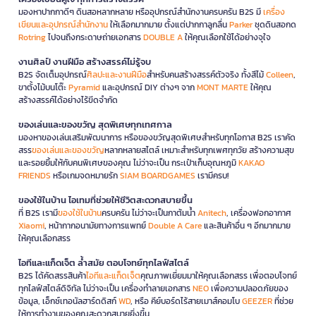
มองหาปากกาดีๆ ดินสอหลากหลาย หรืออุปกรณ์สำนักงานครบครัน B2S มี
เครื่อง
เขียนและอุปกรณ์สำนักงาน
ให้เลือกมากมาย ตั้งแต่ปากกาลูกลื่น
Parker
ชุดดินสอกด
Rotring
ไปจนถึงกระดาษถ่ายเอกสาร
DOUBLE A
ให้คุณเลือกใช้ได้อย่างจุใจ
งานศิลป์ งานฝีมือ สร้างสรรค์ไม่รู้จบ
B2S จัดเต็มอุปกรณ์
ศิลปะและงานฝีมือ
สำหรับคนสร้างสรรค์ตัวจริง ทั้งสีไม้
Colleen
,
ขาตั้งไม้บนโต๊ะ
Pyramid
และอุปกรณ์ DIY ต่างๆ จาก
MONT MARTE
ให้คุณ
สร้างสรรค์ได้อย่างไร้ขีดจำกัด
ของเล่นและของขวัญ สุดพิเศษทุกเทศกาล
มองหาของเล่นเสริมพัฒนาการ หรือของขวัญสุดพิเศษสำหรับทุกโอกาส B2S เราคัด
สรร
ของเล่นและของขวัญ
หลากหลายสไตล์ เหมาะสำหรับทุกเพศทุกวัย สร้างความสุข
และรอยยิ้มให้กับคนพิเศษของคุณ ไม่ว่าจะเป็น กระเป๋าเก็บอุณหภูมิ
KAKAO
FRIENDS
หรือเกมจดหมายรัก
SIAM BOARDGAMES
เรามีครบ!
ของใช้ในบ้าน ไอเทมที่ช่วยให้ชีวิตสะดวกสบายขึ้น
ที่ B2S เรามี
ของใช้ในบ้าน
ครบครัน ไม่ว่าจะเป็นกาต้มน้ำ
Anitech
, เครื่องฟอกอากาศ
Xiaomi
, หน้ากากอนามัยทางการแพทย์
Double A Care
และสินค้าอื่น ๆ อีกมากมาย
ให้คุณเลือกสรร
ไอทีและแก็ดเจ็ต ล้ำสมัย ตอบโจทย์ทุกไลฟ์สไตล์
B2S ได้คัดสรรสินค้า
ไอทีและแก็ดเจ็ต
คุณภาพเยี่ยมมาให้คุณเลือกสรร เพื่อตอบโจทย์
ทุกไลฟ์สไตล์ดิจิทัล ไม่ว่าจะเป็น เครื่องทำลายเอกสาร
NEO
เพื่อความปลอดภัยของ
ข้อมูล, เอ็กซ์เทอนัลฮาร์ดดิสก์
WD
, หรือ คีย์บอร์ดไร้สายเมาส์คอมโบ
GEEZER
ที่ช่วย
ให้การทำงานของคุณสะดวกสบายยิ่งขึ้น