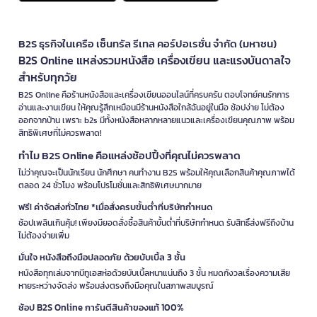
B2S ธุรกิจในเครือ เซ็นทรัล รีเทล คอร์ปอเรชั่น จำกัด (มหาชน)
B2S Online แหล่งรวมหนังสือ เครื่องเขียน และแรงบันดาลใจ
สำหรับทุกวัย
B2S Online คือร้านหนังสือและเครื่องเขียนออนไลน์ที่ครบครัน ตอบโจทย์คนรักการ
อ่านและงานเขียน ให้คุณรู้สึกเหมือนมีร้านหนังสือใกล้ฉันอยู่ในมือ ช้อปง่าย ไม่ต้อง
ออกจากบ้าน เพราะ b2s มีทั้งหนังสือหลากหลายแนวและเครื่องเขียนคุณภาพ พร้อม
สิทธิพิเศษที่ไม่ควรพลาด!
ทำไม B2S Online คือแหล่งช้อปปิ้งที่คุณไม่ควรพลาด
ไม่ว่าคุณจะเป็นนักเรียน นักศึกษา คนทำงาน B2S พร้อมให้คุณเลือกสินค้าคุณภาพได้
ตลอด 24 ชั่วโมง พร้อมโปรโมชั่นและสิทธิพิเศษมากมาย
ฟรี! ค่าจัดส่งทั่วไทย *เมื่อสั่งครบขั้นต่ำที่บริษัทกำหนด
ช้อปเพลินเกินคุ้ม! เพียงมียอดสั่งซื้อสินค้าขั้นต่ำที่บริษัทกำหนด รับสิทธิ์ส่งฟรีถึงบ้าน
ไม่ต้องจ่ายเพิ่ม
มั่นใจ หนังสือถึงมือปลอดภัย ด้วยบับเบิ้ล 3 ชั้น
หนังสือทุกเล่มจากบีทูเอสห่อด้วยบับเบิ้ลหนาแน่นถึง 3 ชั้น หมดกังวลเรื่องความเสีย
หายระหว่างจัดส่ง พร้อมส่งตรงถึงมือคุณในสภาพสมบูรณ์
ช้อป B2S Online การันตีสินค้าของแท้ 100%