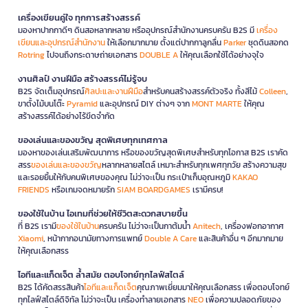
เครื่องเขียนคู่ใจ ทุกการสร้างสรรค์
มองหาปากกาดีๆ ดินสอหลากหลาย หรืออุปกรณ์สำนักงานครบครัน B2S มี
เครื่อง
เขียนและอุปกรณ์สำนักงาน
ให้เลือกมากมาย ตั้งแต่ปากกาลูกลื่น
Parker
ชุดดินสอกด
Rotring
ไปจนถึงกระดาษถ่ายเอกสาร
DOUBLE A
ให้คุณเลือกใช้ได้อย่างจุใจ
งานศิลป์ งานฝีมือ สร้างสรรค์ไม่รู้จบ
B2S จัดเต็มอุปกรณ์
ศิลปะและงานฝีมือ
สำหรับคนสร้างสรรค์ตัวจริง ทั้งสีไม้
Colleen
,
ขาตั้งไม้บนโต๊ะ
Pyramid
และอุปกรณ์ DIY ต่างๆ จาก
MONT MARTE
ให้คุณ
สร้างสรรค์ได้อย่างไร้ขีดจำกัด
ของเล่นและของขวัญ สุดพิเศษทุกเทศกาล
มองหาของเล่นเสริมพัฒนาการ หรือของขวัญสุดพิเศษสำหรับทุกโอกาส B2S เราคัด
สรร
ของเล่นและของขวัญ
หลากหลายสไตล์ เหมาะสำหรับทุกเพศทุกวัย สร้างความสุข
และรอยยิ้มให้กับคนพิเศษของคุณ ไม่ว่าจะเป็น กระเป๋าเก็บอุณหภูมิ
KAKAO
FRIENDS
หรือเกมจดหมายรัก
SIAM BOARDGAMES
เรามีครบ!
ของใช้ในบ้าน ไอเทมที่ช่วยให้ชีวิตสะดวกสบายขึ้น
ที่ B2S เรามี
ของใช้ในบ้าน
ครบครัน ไม่ว่าจะเป็นกาต้มน้ำ
Anitech
, เครื่องฟอกอากาศ
Xiaomi
, หน้ากากอนามัยทางการแพทย์
Double A Care
และสินค้าอื่น ๆ อีกมากมาย
ให้คุณเลือกสรร
ไอทีและแก็ดเจ็ต ล้ำสมัย ตอบโจทย์ทุกไลฟ์สไตล์
B2S ได้คัดสรรสินค้า
ไอทีและแก็ดเจ็ต
คุณภาพเยี่ยมมาให้คุณเลือกสรร เพื่อตอบโจทย์
ทุกไลฟ์สไตล์ดิจิทัล ไม่ว่าจะเป็น เครื่องทำลายเอกสาร
NEO
เพื่อความปลอดภัยของ