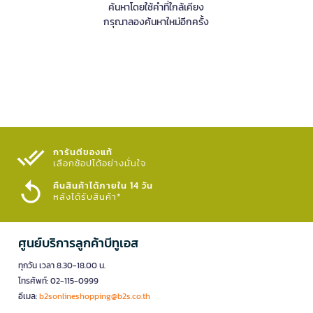
ค้นหาโดยใช้คำที่ใกล้เคียง
กรุณาลองค้นหาใหม่อีกครั้ง
การันตีของแท้
เลือกช้อปได้อย่างมั่นใจ​
คืนสินค้าได้ภายใน 14 วัน
หลังได้รับสินค้า*
ศูนย์บริการลูกค้าบีทูเอส
ทุกวัน เวลา 8.30-18.00 น.
โทรศัพท์: 02-115-0999
อีเมล:
b2sonlineshopping@b2s.co.th