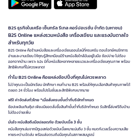
B2S ธุรกิจในเครือ เซ็นทรัล รีเทล คอร์ปอเรชั่น จำกัด (มหาชน)
B2S Online แหล่งรวมหนังสือ เครื่องเขียน และแรงบันดาลใจ
สำหรับทุกวัย
B2S Online คือร้านหนังสือและเครื่องเขียนออนไลน์ที่ครบครัน ตอบโจทย์คนรักการ
อ่านและงานเขียน ให้คุณรู้สึกเหมือนมีร้านหนังสือใกล้ฉันอยู่ในมือ ช้อปง่าย ไม่ต้อง
ออกจากบ้าน เพราะ b2s มีทั้งหนังสือหลากหลายแนวและเครื่องเขียนคุณภาพ พร้อม
สิทธิพิเศษที่ไม่ควรพลาด!
ทำไม B2S Online คือแหล่งช้อปปิ้งที่คุณไม่ควรพลาด
ไม่ว่าคุณจะเป็นนักเรียน นักศึกษา คนทำงาน B2S พร้อมให้คุณเลือกสินค้าคุณภาพได้
ตลอด 24 ชั่วโมง พร้อมโปรโมชั่นและสิทธิพิเศษมากมาย
ฟรี! ค่าจัดส่งทั่วไทย *เมื่อสั่งครบขั้นต่ำที่บริษัทกำหนด
ช้อปเพลินเกินคุ้ม! เพียงมียอดสั่งซื้อสินค้าขั้นต่ำที่บริษัทกำหนด รับสิทธิ์ส่งฟรีถึงบ้าน
ไม่ต้องจ่ายเพิ่ม
มั่นใจ หนังสือถึงมือปลอดภัย ด้วยบับเบิ้ล 3 ชั้น
หนังสือทุกเล่มจากบีทูเอสห่อด้วยบับเบิ้ลหนาแน่นถึง 3 ชั้น หมดกังวลเรื่องความเสีย
หายระหว่างจัดส่ง พร้อมส่งตรงถึงมือคุณในสภาพสมบูรณ์