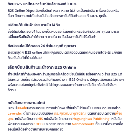
ช้อป B2S Online การันตีสินค้าของแท้ 100%
B2S Online ให้คุณเลือกซื้อสินค้าหลากหลาย ไม่ว่าจะเป็นหนังสือ เครื่องเขียน หรือ
อื่นๆ อีกมากมายได้อย่างมั่นใจ ด้วยการการันตีสินค้าของแท้ 100% ทุกชิ้น
เปลี่ยน/คืนสินค้าง่าย ภายใน 14 วัน
ซื้อไปแล้วไม่ตรงใจ? ไม่ว่าจะเป็นหนังสือที่เลือกผิด หรือสินค้ามีปัญหา คุณสามารถ
เปลี่ยนหรือคืนสินค้าได้ง่าย ๆ ภายใน 14 วันนับจากวันที่ได้รับสินค้า
ช้อปออนไลน์ได้ตลอด 24 ชั่วโมง ทุกที่ ทุกเวลา
สะดวกสุดๆ! B2S online เปิดให้คุณช้อปได้ตลอดวันตลอดคืน อยากได้อะไร แค่คลิก
ก็รอรับสินค้าที่บ้านได้เลย!
เลือกช้อปสินค้าแนะนำจาก B2S Online
สำหรับใครที่กำลังมองหา ร้านอุปกรณ์เครื่องเขียนใกล้ฉัน หรืออยากแวะร้าน B2S แต่
ไม่สะดวก วันนี้เราได้รวบรวมสินค้าแนะนำจาก B2S Online มาให้คุณเลือกสรรได้ง่ายๆ
พร้อมตอบโจทย์ทุกไลฟ์สไตล์ ไม่ว่าคุณจะมองหา ร้านขายหนังสือ หรือสินค้าอื่นๆ
ก็ตาม
หนังสือหลากหลายสไตล์
B2S มี
หนังสือ
หลากหลายแนวจากสำนักพิมพ์ชั้นนำ ไม่ว่าจะเป็นนิยายยอดนิยมอย่าง
Lavender
, ตำราเรียนเข้มข้นของ
ดร. ศุภวัฒน์ พุกเจริญ
, นิตยสารอัปเดตจาก
เพ็ญ
บุญ
, หนังสือเด็กจาก
MIS
หนังสือจิตวิทยาจาก
Mugunghwa Publishing
, หนังสือ
พัฒนาตนเองจาก
KOOB
และวรรณกรรมจาก
Nanmeebooks
ทั้งหมดนี้สามารถซื้อ
ออนไลน์ได้อย่างง่ายดายเพียงคลิกเดียว