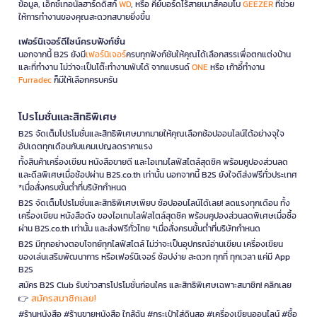
ข้อมูล, เอ็กซ์เทอนัลฮาร์ดดิสก์
WD
, หรือ คีย์บอร์ดไร้สายเมาส์คอมโบ
GEEZER
ที่ช่วย
ให้การทำงานของคุณสะดวกสบายยิ่งขึ้น
เฟอร์นิเจอร์ดีไซน์ครบฟังก์ชั่น
นอกจากนี้ B2S ยังมี
เฟอร์นิเจอร์
ครบทุกฟังก์ชันให้คุณได้เลือกสรรเพื่อตกแต่งบ้าน
และที่ทำงาน ไม่ว่าจะเป็นโต๊ะทำงานพับได้ จากแบรนด์
ONE
หรือ เก้าอี้ทำงาน
Furradec
ก็มีให้เลือกครบครัน
โปรโมชั่นและสิทธิพิเศษ
B2S จัดเต็มโปรโมชั่นและสิทธิพิเศษมากมายให้คุณเลือกช้อปออนไลน์ได้อย่างจุใจ
อัปเดตทุกเดือนกับแคมเปญลดราคาแรง
ทั้งสินค้าเครื่องเขียน หนังสือขายดี และไอเทมไลฟ์สไตล์สุดชิค พร้อมคูปองส่วนลด
และดีลพิเศษเมื่อช้อปผ่าน B2S.co.th เท่านั้น นอกจากนี้ B2S ยังใจดีส่งฟรีทั่วประเทศ
*เมื่อสั่งครบขั้นต่ำที่บริษัทกำหนด
B2S จัดเต็มโปรโมชั่นและสิทธิพิเศษเพียบ ช้อปออนไลน์ได้เลย! ลดแรงทุกเดือน ทั้ง
เครื่องเขียน หนังสือดัง ของไอเทมไลฟ์สไตล์สุดชิค พร้อมคูปองส่วนลดพิเศษเมื่อซื้อ
ผ่าน B2S.co.th เท่านั้น และส่งฟรีทั่วไทย *เมื่อสั่งครบขั้นต่ำที่บริษัทกำหนด
B2S มีทุกอย่างตอบโจทย์ทุกไลฟ์สไตล์ ไม่ว่าจะเป็นอุปกรณ์อ่านเขียน เครื่องเขียน
ของเล่นเสริมพัฒนาการ หรือเฟอร์นิเจอร์ ช้อปง่าย สะดวก ทุกที่ ทุกเวลา แค่มี App
B2S
สมัคร B2S Club รับข่าวสารโปรโมชั่นก่อนใคร และสิทธิพิเศษเฉพาะสมาชิก! คลิกเลย
สมัครสมาชิกเลย!
👉
#ร้านหนังสือ #ร้านขายหนังสือ ใกล้ฉัน #กระเป๋าใส่ดินสอ #เครื่องเขียนออนไลน์ #ซื้อ