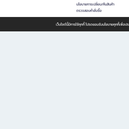
นโยบายการเปลี่ยน/คืนสินค้า
ตรวจสอบคำสั่งซื้อ
เว็บไซต์นี้มีการใช้คุกกี้ โปรดยอมรับนโยบายคุกกี้เพื่
B2S ธุรกิจในเครือ เซ็นทรัล รีเทล คอร์ปอเรชั่น จำกัด (มหาชน)
B2S Online แหล่งรวมหนังสือ เครื่องเขียน และแรงบันดาลใจสำหรับ
B2S Online คือร้านหนังสือและเครื่องเขียนออนไลน์ที่ครบครัน ตอบโจทย์คนรักการอ่านและงานเ
ทำไม B2S Online คือแหล่งช้อปปิ้งที่คุณไม่ควรพลาด
ไม่ว่าคุณจะเป็นนักเรียน นักศึกษา คนทำงาน B2S พร้อมให้คุณเลือกสินค้าคุณภาพได้ตลอด 24