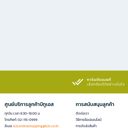
การันตีของแท้
เลือกช้อปได้อย่างมั่นใจ​
ศูนย์บริการลูกค้าบีทูเอส
การสนับสนุนลูกค้า
ทุกวัน เวลา 8.30-18.00 น.
ติดต่อเรา
โทรศัพท์: 02-115-0999
วิธีการช้อปออนไลน์
อีเมล:
b2sonlineshopping@b2s.co.th
การจัดส่งสินค้า