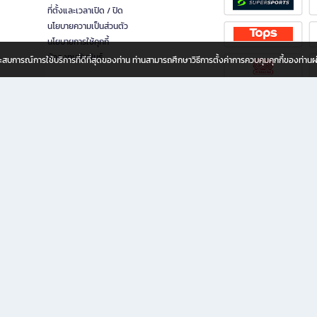
ที่ตั้งและเวลาเปิด / ปิด
นโยบายความเป็นส่วนตัว
นโยบายการใช้คุกกี้
นักลงทุนสัมพันธ์
อประสบการณ์การใช้บริการที่ดีที่สุดของท่าน ท่านสามารถศึกษาวิธีการตั้งค่าการควบคุมคุกกี้ของท่าน
ทุกวัย
ขียน ให้คุณรู้สึกเหมือนมีร้านหนังสือใกล้ฉันอยู่ในมือ ช้อปง่าย ไม่ต้องออกจากบ้าน เพราะ b2
 ชั่วโมง พร้อมโปรโมชั่นและสิทธิพิเศษมากมาย