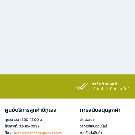
การันตีของแท้
เลือกช้อปได้อย่างมั่นใจ​
ศูนย์บริการลูกค้าบีทูเอส
การสนับสนุนลูกค้า
ทุกวัน เวลา 8.30-18.00 น.
ติดต่อเรา
โทรศัพท์: 02-115-0999
วิธีการช้อปออนไลน์
อีเมล:
b2sonlineshopping@b2s.co.th
การจัดส่งสินค้า