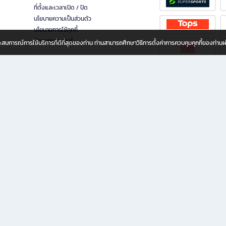
ที่ตั้งและเวลาเปิด / ปิด
นโยบายความเป็นส่วนตัว
นโยบายการใช้คุกกี้
นักลงทุนสัมพันธ์
อประสบการณ์การใช้บริการที่ดีที่สุดของท่าน ท่านสามารถศึกษาวิธีการตั้งค่าการควบคุมคุกกี้ของท่าน
ทุกวัย
ขียน ให้คุณรู้สึกเหมือนมีร้านหนังสือใกล้ฉันอยู่ในมือ ช้อปง่าย ไม่ต้องออกจากบ้าน เพราะ b2
 ชั่วโมง พร้อมโปรโมชั่นและสิทธิพิเศษมากมาย