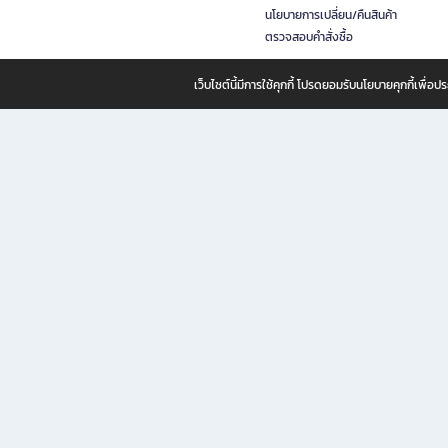
นโยบายการเปลี่ยน/คืนสินค้า
ตรวจสอบคำสั่งซื้อ
เว็บไซต์นี้มีการใช้คุกกี้ โปรดยอมรับนโยบายคุกกี้เพื่
B2S ธุรกิจในเครือ เซ็นทรัล รีเทล คอร์ปอเรชั่น จำกัด (มหาชน)
B2S Online แหล่งรวมหนังสือ เครื่องเขียน และแรงบันดาลใจสำหรับ
B2S Online คือร้านหนังสือและเครื่องเขียนออนไลน์ที่ครบครัน ตอบโจทย์คนรักการอ่านและงานเ
ทำไม B2S Online คือแหล่งช้อปปิ้งที่คุณไม่ควรพลาด
ไม่ว่าคุณจะเป็นนักเรียน นักศึกษา คนทำงาน B2S พร้อมให้คุณเลือกสินค้าคุณภาพได้ตลอด 24