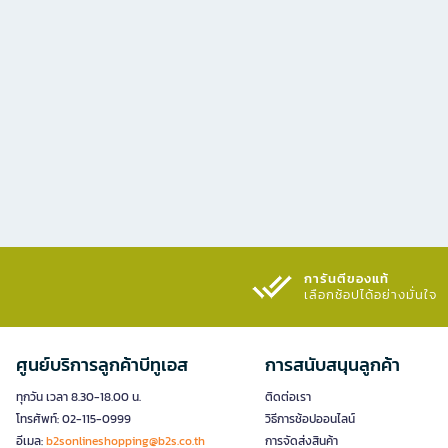
การันตีของแท้
เลือกช้อปได้อย่างมั่นใจ​
ศูนย์บริการลูกค้าบีทูเอส
การสนับสนุนลูกค้า
ทุกวัน เวลา 8.30-18.00 น.
ติดต่อเรา
โทรศัพท์: 02-115-0999
วิธีการช้อปออนไลน์
อีเมล:
b2sonlineshopping@b2s.co.th
การจัดส่งสินค้า