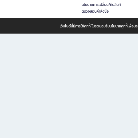
นโยบายการเปลี่ยน/คืนสินค้า
ตรวจสอบคำสั่งซื้อ
เว็บไซต์นี้มีการใช้คุกกี้ โปรดยอมรับนโยบายคุกกี้เพื่
B2S ธุรกิจในเครือ เซ็นทรัล รีเทล คอร์ปอเรชั่น จำกัด (มหาชน)
B2S Online แหล่งรวมหนังสือ เครื่องเขียน และแรงบันดาลใจสำหรับ
B2S Online คือร้านหนังสือและเครื่องเขียนออนไลน์ที่ครบครัน ตอบโจทย์คนรักการอ่านและงานเ
ทำไม B2S Online คือแหล่งช้อปปิ้งที่คุณไม่ควรพลาด
ไม่ว่าคุณจะเป็นนักเรียน นักศึกษา คนทำงาน B2S พร้อมให้คุณเลือกสินค้าคุณภาพได้ตลอด 24