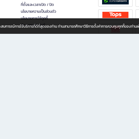
ที่ตั้งและเวลาเปิด / ปิด
นโยบายความเป็นส่วนตัว
นโยบายการใช้คุกกี้
นักลงทุนสัมพันธ์
อประสบการณ์การใช้บริการที่ดีที่สุดของท่าน ท่านสามารถศึกษาวิธีการตั้งค่าการควบคุมคุกกี้ของท่าน
ทุกวัย
ขียน ให้คุณรู้สึกเหมือนมีร้านหนังสือใกล้ฉันอยู่ในมือ ช้อปง่าย ไม่ต้องออกจากบ้าน เพราะ b2
 ชั่วโมง พร้อมโปรโมชั่นและสิทธิพิเศษมากมาย