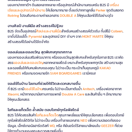
มองหาปากกาดีๆ ดินสอหลากหลาย หรืออุปกรณ์สำนักงานครบครัน B2S มี
เครื่อง
เขียนและอุปกรณ์สำนักงาน
ให้เลือกมากมาย ตั้งแต่ปากกาลูกลื่น
Parker
ชุดดินสอกด
Rotring
ไปจนถึงกระดาษถ่ายเอกสาร
DOUBLE A
ให้คุณเลือกใช้ได้อย่างจุใจ
งานศิลป์ งานฝีมือ สร้างสรรค์ไม่รู้จบ
B2S จัดเต็มอุปกรณ์
ศิลปะและงานฝีมือ
สำหรับคนสร้างสรรค์ตัวจริง ทั้งสีไม้
Colleen
,
ขาตั้งไม้บนโต๊ะ
Pyramid
และอุปกรณ์ DIY ต่างๆ จาก
MONT MARTE
ให้คุณ
สร้างสรรค์ได้อย่างไร้ขีดจำกัด
ของเล่นและของขวัญ สุดพิเศษทุกเทศกาล
มองหาของเล่นเสริมพัฒนาการ หรือของขวัญสุดพิเศษสำหรับทุกโอกาส B2S เราคัด
สรร
ของเล่นและของขวัญ
หลากหลายสไตล์ เหมาะสำหรับทุกเพศทุกวัย สร้างความสุข
และรอยยิ้มให้กับคนพิเศษของคุณ ไม่ว่าจะเป็น กระเป๋าเก็บอุณหภูมิ
KAKAO
FRIENDS
หรือเกมจดหมายรัก
SIAM BOARDGAMES
เรามีครบ!
ของใช้ในบ้าน ไอเทมที่ช่วยให้ชีวิตสะดวกสบายขึ้น
ที่ B2S เรามี
ของใช้ในบ้าน
ครบครัน ไม่ว่าจะเป็นกาต้มน้ำ
Anitech
, เครื่องฟอกอากาศ
Xiaomi
, หน้ากากอนามัยทางการแพทย์
Double A Care
และสินค้าอื่น ๆ อีกมากมาย
ให้คุณเลือกสรร
ไอทีและแก็ดเจ็ต ล้ำสมัย ตอบโจทย์ทุกไลฟ์สไตล์
B2S ได้คัดสรรสินค้า
ไอทีและแก็ดเจ็ต
คุณภาพเยี่ยมมาให้คุณเลือกสรร เพื่อตอบโจทย์
ทุกไลฟ์สไตล์ดิจิทัล ไม่ว่าจะเป็น เครื่องทำลายเอกสาร
NEO
เพื่อความปลอดภัยของ
ข้อมูล, เอ็กซ์เทอนัลฮาร์ดดิสก์
WD
, หรือ คีย์บอร์ดไร้สายเมาส์คอมโบ
GEEZER
ที่ช่วย
ให้การทำงานของคุณสะดวกสบายยิ่งขึ้น