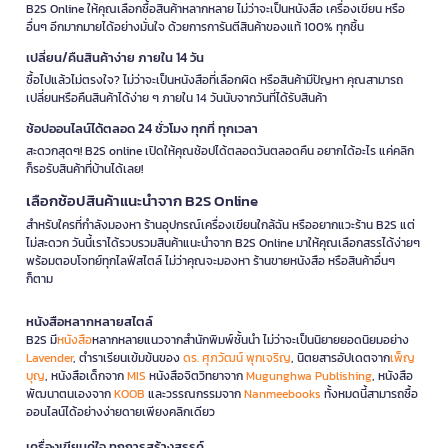
B2S Online ให้คุณเลือกซื้อสินค้าหลากหลาย ไม่ว่าจะเป็นหนังสือ เครื่องเขียน หรือ
อื่นๆ อีกมากมายได้อย่างมั่นใจ ด้วยการการันตีสินค้าของแท้ 100% ทุกชิ้น
เปลี่ยน/คืนสินค้าง่าย ภายใน 14 วัน
ซื้อไปแล้วไม่ตรงใจ? ไม่ว่าจะเป็นหนังสือที่เลือกผิด หรือสินค้ามีปัญหา คุณสามารถ
เปลี่ยนหรือคืนสินค้าได้ง่าย ๆ ภายใน 14 วันนับจากวันที่ได้รับสินค้า
ช้อปออนไลน์ได้ตลอด 24 ชั่วโมง ทุกที่ ทุกเวลา
สะดวกสุดๆ! B2S online เปิดให้คุณช้อปได้ตลอดวันตลอดคืน อยากได้อะไร แค่คลิก
ก็รอรับสินค้าที่บ้านได้เลย!
เลือกช้อปสินค้าแนะนำจาก B2S Online
สำหรับใครที่กำลังมองหา ร้านอุปกรณ์เครื่องเขียนใกล้ฉัน หรืออยากแวะร้าน B2S แต่
ไม่สะดวก วันนี้เราได้รวบรวมสินค้าแนะนำจาก B2S Online มาให้คุณเลือกสรรได้ง่ายๆ
พร้อมตอบโจทย์ทุกไลฟ์สไตล์ ไม่ว่าคุณจะมองหา ร้านขายหนังสือ หรือสินค้าอื่นๆ
ก็ตาม
หนังสือหลากหลายสไตล์
B2S มี
หนังสือ
หลากหลายแนวจากสำนักพิมพ์ชั้นนำ ไม่ว่าจะเป็นนิยายยอดนิยมอย่าง
Lavender
, ตำราเรียนเข้มข้นของ
ดร. ศุภวัฒน์ พุกเจริญ
, นิตยสารอัปเดตจาก
เพ็ญ
บุญ
, หนังสือเด็กจาก
MIS
หนังสือจิตวิทยาจาก
Mugunghwa Publishing
, หนังสือ
พัฒนาตนเองจาก
KOOB
และวรรณกรรมจาก
Nanmeebooks
ทั้งหมดนี้สามารถซื้อ
ออนไลน์ได้อย่างง่ายดายเพียงคลิกเดียว
เครื่องเขียนคู่ใจ ทุกการสร้างสรรค์