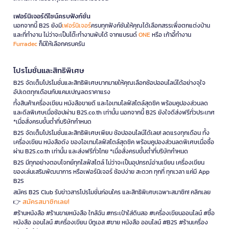
เฟอร์นิเจอร์ดีไซน์ครบฟังก์ชั่น
นอกจากนี้ B2S ยังมี
เฟอร์นิเจอร์
ครบทุกฟังก์ชันให้คุณได้เลือกสรรเพื่อตกแต่งบ้าน
และที่ทำงาน ไม่ว่าจะเป็นโต๊ะทำงานพับได้ จากแบรนด์
ONE
หรือ เก้าอี้ทำงาน
Furradec
ก็มีให้เลือกครบครัน
โปรโมชั่นและสิทธิพิเศษ
B2S จัดเต็มโปรโมชั่นและสิทธิพิเศษมากมายให้คุณเลือกช้อปออนไลน์ได้อย่างจุใจ
อัปเดตทุกเดือนกับแคมเปญลดราคาแรง
ทั้งสินค้าเครื่องเขียน หนังสือขายดี และไอเทมไลฟ์สไตล์สุดชิค พร้อมคูปองส่วนลด
และดีลพิเศษเมื่อช้อปผ่าน B2S.co.th เท่านั้น นอกจากนี้ B2S ยังใจดีส่งฟรีทั่วประเทศ
*เมื่อสั่งครบขั้นต่ำที่บริษัทกำหนด
B2S จัดเต็มโปรโมชั่นและสิทธิพิเศษเพียบ ช้อปออนไลน์ได้เลย! ลดแรงทุกเดือน ทั้ง
เครื่องเขียน หนังสือดัง ของไอเทมไลฟ์สไตล์สุดชิค พร้อมคูปองส่วนลดพิเศษเมื่อซื้อ
ผ่าน B2S.co.th เท่านั้น และส่งฟรีทั่วไทย *เมื่อสั่งครบขั้นต่ำที่บริษัทกำหนด
B2S มีทุกอย่างตอบโจทย์ทุกไลฟ์สไตล์ ไม่ว่าจะเป็นอุปกรณ์อ่านเขียน เครื่องเขียน
ของเล่นเสริมพัฒนาการ หรือเฟอร์นิเจอร์ ช้อปง่าย สะดวก ทุกที่ ทุกเวลา แค่มี App
B2S
สมัคร B2S Club รับข่าวสารโปรโมชั่นก่อนใคร และสิทธิพิเศษเฉพาะสมาชิก! คลิกเลย
สมัครสมาชิกเลย!
👉
#ร้านหนังสือ #ร้านขายหนังสือ ใกล้ฉัน #กระเป๋าใส่ดินสอ #เครื่องเขียนออนไลน์ #ซื้อ
หนังสือ ออนไลน์ #เครื่องเขียน บีทูเอส #ขาย หนังสือ ออนไลน์ #B2S #ร้านเครื่อง