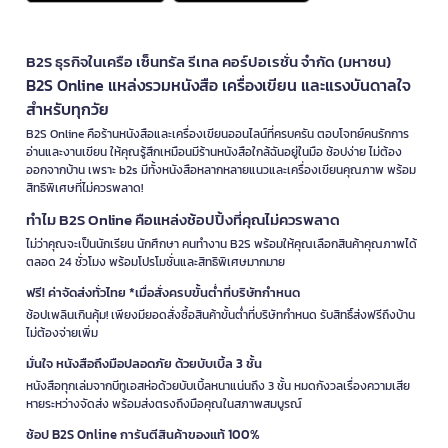
B2S ธุรกิจในเครือ เซ็นทรัล รีเทล คอร์ปอเรชั่น จำกัด (มหาชน)
B2S Online แหล่งรวมหนังสือ เครื่องเขียน และแรงบันดาลใจ
สำหรับทุกวัย
B2S Online คือร้านหนังสือและเครื่องเขียนออนไลน์ที่ครบครัน ตอบโจทย์คนรักการ
อ่านและงานเขียน ให้คุณรู้สึกเหมือนมีร้านหนังสือใกล้ฉันอยู่ในมือ ช้อปง่าย ไม่ต้อง
ออกจากบ้าน เพราะ b2s มีทั้งหนังสือหลากหลายแนวและเครื่องเขียนคุณภาพ พร้อม
สิทธิพิเศษที่ไม่ควรพลาด!
ทำไม B2S Online คือแหล่งช้อปปิ้งที่คุณไม่ควรพลาด
ไม่ว่าคุณจะเป็นนักเรียน นักศึกษา คนทำงาน B2S พร้อมให้คุณเลือกสินค้าคุณภาพได้
ตลอด 24 ชั่วโมง พร้อมโปรโมชั่นและสิทธิพิเศษมากมาย
ฟรี! ค่าจัดส่งทั่วไทย *เมื่อสั่งครบขั้นต่ำที่บริษัทกำหนด
ช้อปเพลินเกินคุ้ม! เพียงมียอดสั่งซื้อสินค้าขั้นต่ำที่บริษัทกำหนด รับสิทธิ์ส่งฟรีถึงบ้าน
ไม่ต้องจ่ายเพิ่ม
มั่นใจ หนังสือถึงมือปลอดภัย ด้วยบับเบิ้ล 3 ชั้น
หนังสือทุกเล่มจากบีทูเอสห่อด้วยบับเบิ้ลหนาแน่นถึง 3 ชั้น หมดกังวลเรื่องความเสีย
หายระหว่างจัดส่ง พร้อมส่งตรงถึงมือคุณในสภาพสมบูรณ์
ช้อป B2S Online การันตีสินค้าของแท้ 100%