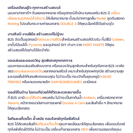
เครื่องเขียนคู่ใจ ทุกการสร้างสรรค์
มองหาปากกาดีๆ ดินสอหลากหลาย หรืออุปกรณ์สำนักงานครบครัน B2S มี
เครื่อง
เขียนและอุปกรณ์สำนักงาน
ให้เลือกมากมาย ตั้งแต่ปากกาลูกลื่น
Parker
ชุดดินสอกด
Rotring
ไปจนถึงกระดาษถ่ายเอกสาร
DOUBLE A
ให้คุณเลือกใช้ได้อย่างจุใจ
งานศิลป์ งานฝีมือ สร้างสรรค์ไม่รู้จบ
B2S จัดเต็มอุปกรณ์
ศิลปะและงานฝีมือ
สำหรับคนสร้างสรรค์ตัวจริง ทั้งสีไม้
Colleen
,
ขาตั้งไม้บนโต๊ะ
Pyramid
และอุปกรณ์ DIY ต่างๆ จาก
MONT MARTE
ให้คุณ
สร้างสรรค์ได้อย่างไร้ขีดจำกัด
ของเล่นและของขวัญ สุดพิเศษทุกเทศกาล
มองหาของเล่นเสริมพัฒนาการ หรือของขวัญสุดพิเศษสำหรับทุกโอกาส B2S เราคัด
สรร
ของเล่นและของขวัญ
หลากหลายสไตล์ เหมาะสำหรับทุกเพศทุกวัย สร้างความสุข
และรอยยิ้มให้กับคนพิเศษของคุณ ไม่ว่าจะเป็น กระเป๋าเก็บอุณหภูมิ
KAKAO
FRIENDS
หรือเกมจดหมายรัก
SIAM BOARDGAMES
เรามีครบ!
ของใช้ในบ้าน ไอเทมที่ช่วยให้ชีวิตสะดวกสบายขึ้น
ที่ B2S เรามี
ของใช้ในบ้าน
ครบครัน ไม่ว่าจะเป็นกาต้มน้ำ
Anitech
, เครื่องฟอกอากาศ
Xiaomi
, หน้ากากอนามัยทางการแพทย์
Double A Care
และสินค้าอื่น ๆ อีกมากมาย
ให้คุณเลือกสรร
ไอทีและแก็ดเจ็ต ล้ำสมัย ตอบโจทย์ทุกไลฟ์สไตล์
B2S ได้คัดสรรสินค้า
ไอทีและแก็ดเจ็ต
คุณภาพเยี่ยมมาให้คุณเลือกสรร เพื่อตอบโจทย์
ทุกไลฟ์สไตล์ดิจิทัล ไม่ว่าจะเป็น เครื่องทำลายเอกสาร
NEO
เพื่อความปลอดภัยของ