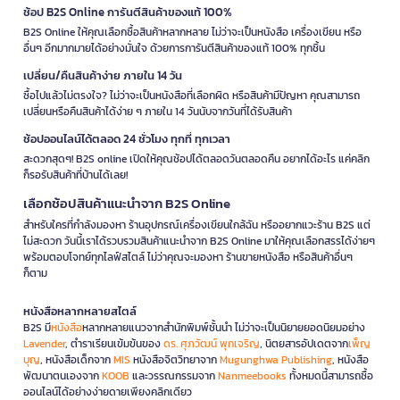
ช้อป B2S Online การันตีสินค้าของแท้ 100%
B2S Online ให้คุณเลือกซื้อสินค้าหลากหลาย ไม่ว่าจะเป็นหนังสือ เครื่องเขียน หรือ
อื่นๆ อีกมากมายได้อย่างมั่นใจ ด้วยการการันตีสินค้าของแท้ 100% ทุกชิ้น
เปลี่ยน/คืนสินค้าง่าย ภายใน 14 วัน
ซื้อไปแล้วไม่ตรงใจ? ไม่ว่าจะเป็นหนังสือที่เลือกผิด หรือสินค้ามีปัญหา คุณสามารถ
เปลี่ยนหรือคืนสินค้าได้ง่าย ๆ ภายใน 14 วันนับจากวันที่ได้รับสินค้า
ช้อปออนไลน์ได้ตลอด 24 ชั่วโมง ทุกที่ ทุกเวลา
สะดวกสุดๆ! B2S online เปิดให้คุณช้อปได้ตลอดวันตลอดคืน อยากได้อะไร แค่คลิก
ก็รอรับสินค้าที่บ้านได้เลย!
เลือกช้อปสินค้าแนะนำจาก B2S Online
สำหรับใครที่กำลังมองหา ร้านอุปกรณ์เครื่องเขียนใกล้ฉัน หรืออยากแวะร้าน B2S แต่
ไม่สะดวก วันนี้เราได้รวบรวมสินค้าแนะนำจาก B2S Online มาให้คุณเลือกสรรได้ง่ายๆ
พร้อมตอบโจทย์ทุกไลฟ์สไตล์ ไม่ว่าคุณจะมองหา ร้านขายหนังสือ หรือสินค้าอื่นๆ
ก็ตาม
หนังสือหลากหลายสไตล์
B2S มี
หนังสือ
หลากหลายแนวจากสำนักพิมพ์ชั้นนำ ไม่ว่าจะเป็นนิยายยอดนิยมอย่าง
Lavender
, ตำราเรียนเข้มข้นของ
ดร. ศุภวัฒน์ พุกเจริญ
, นิตยสารอัปเดตจาก
เพ็ญ
บุญ
, หนังสือเด็กจาก
MIS
หนังสือจิตวิทยาจาก
Mugunghwa Publishing
, หนังสือ
พัฒนาตนเองจาก
KOOB
และวรรณกรรมจาก
Nanmeebooks
ทั้งหมดนี้สามารถซื้อ
ออนไลน์ได้อย่างง่ายดายเพียงคลิกเดียว