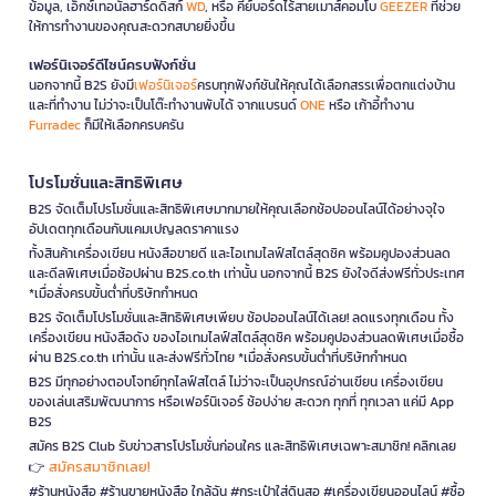
ข้อมูล, เอ็กซ์เทอนัลฮาร์ดดิสก์
WD
, หรือ คีย์บอร์ดไร้สายเมาส์คอมโบ
GEEZER
ที่ช่วย
ให้การทำงานของคุณสะดวกสบายยิ่งขึ้น
เฟอร์นิเจอร์ดีไซน์ครบฟังก์ชั่น
นอกจากนี้ B2S ยังมี
เฟอร์นิเจอร์
ครบทุกฟังก์ชันให้คุณได้เลือกสรรเพื่อตกแต่งบ้าน
และที่ทำงาน ไม่ว่าจะเป็นโต๊ะทำงานพับได้ จากแบรนด์
ONE
หรือ เก้าอี้ทำงาน
Furradec
ก็มีให้เลือกครบครัน
โปรโมชั่นและสิทธิพิเศษ
B2S จัดเต็มโปรโมชั่นและสิทธิพิเศษมากมายให้คุณเลือกช้อปออนไลน์ได้อย่างจุใจ
อัปเดตทุกเดือนกับแคมเปญลดราคาแรง
ทั้งสินค้าเครื่องเขียน หนังสือขายดี และไอเทมไลฟ์สไตล์สุดชิค พร้อมคูปองส่วนลด
และดีลพิเศษเมื่อช้อปผ่าน B2S.co.th เท่านั้น นอกจากนี้ B2S ยังใจดีส่งฟรีทั่วประเทศ
*เมื่อสั่งครบขั้นต่ำที่บริษัทกำหนด
B2S จัดเต็มโปรโมชั่นและสิทธิพิเศษเพียบ ช้อปออนไลน์ได้เลย! ลดแรงทุกเดือน ทั้ง
เครื่องเขียน หนังสือดัง ของไอเทมไลฟ์สไตล์สุดชิค พร้อมคูปองส่วนลดพิเศษเมื่อซื้อ
ผ่าน B2S.co.th เท่านั้น และส่งฟรีทั่วไทย *เมื่อสั่งครบขั้นต่ำที่บริษัทกำหนด
B2S มีทุกอย่างตอบโจทย์ทุกไลฟ์สไตล์ ไม่ว่าจะเป็นอุปกรณ์อ่านเขียน เครื่องเขียน
ของเล่นเสริมพัฒนาการ หรือเฟอร์นิเจอร์ ช้อปง่าย สะดวก ทุกที่ ทุกเวลา แค่มี App
B2S
สมัคร B2S Club รับข่าวสารโปรโมชั่นก่อนใคร และสิทธิพิเศษเฉพาะสมาชิก! คลิกเลย
สมัครสมาชิกเลย!
👉
#ร้านหนังสือ #ร้านขายหนังสือ ใกล้ฉัน #กระเป๋าใส่ดินสอ #เครื่องเขียนออนไลน์ #ซื้อ