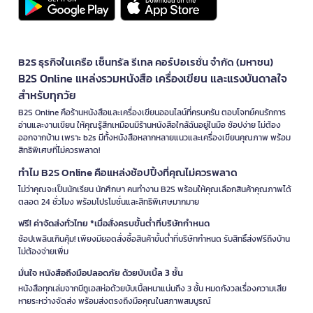
B2S ธุรกิจในเครือ เซ็นทรัล รีเทล คอร์ปอเรชั่น จำกัด (มหาชน)
B2S Online แหล่งรวมหนังสือ เครื่องเขียน และแรงบันดาลใจ
สำหรับทุกวัย
B2S Online คือร้านหนังสือและเครื่องเขียนออนไลน์ที่ครบครัน ตอบโจทย์คนรักการ
อ่านและงานเขียน ให้คุณรู้สึกเหมือนมีร้านหนังสือใกล้ฉันอยู่ในมือ ช้อปง่าย ไม่ต้อง
ออกจากบ้าน เพราะ b2s มีทั้งหนังสือหลากหลายแนวและเครื่องเขียนคุณภาพ พร้อม
สิทธิพิเศษที่ไม่ควรพลาด!
ทำไม B2S Online คือแหล่งช้อปปิ้งที่คุณไม่ควรพลาด
ไม่ว่าคุณจะเป็นนักเรียน นักศึกษา คนทำงาน B2S พร้อมให้คุณเลือกสินค้าคุณภาพได้
ตลอด 24 ชั่วโมง พร้อมโปรโมชั่นและสิทธิพิเศษมากมาย
ฟรี! ค่าจัดส่งทั่วไทย *เมื่อสั่งครบขั้นต่ำที่บริษัทกำหนด
ช้อปเพลินเกินคุ้ม! เพียงมียอดสั่งซื้อสินค้าขั้นต่ำที่บริษัทกำหนด รับสิทธิ์ส่งฟรีถึงบ้าน
ไม่ต้องจ่ายเพิ่ม
มั่นใจ หนังสือถึงมือปลอดภัย ด้วยบับเบิ้ล 3 ชั้น
หนังสือทุกเล่มจากบีทูเอสห่อด้วยบับเบิ้ลหนาแน่นถึง 3 ชั้น หมดกังวลเรื่องความเสีย
หายระหว่างจัดส่ง พร้อมส่งตรงถึงมือคุณในสภาพสมบูรณ์