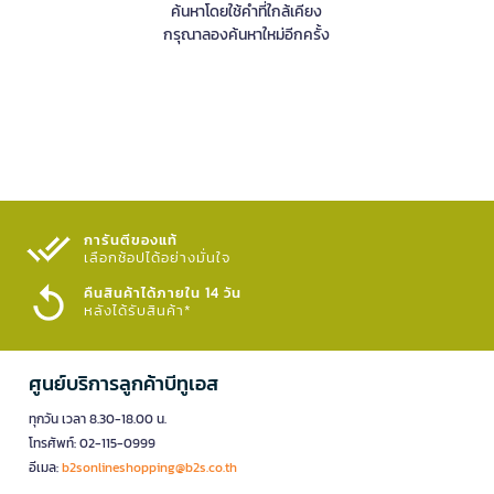
ค้นหาโดยใช้คำที่ใกล้เคียง
กรุณาลองค้นหาใหม่อีกครั้ง
การันตีของแท้
เลือกช้อปได้อย่างมั่นใจ​
คืนสินค้าได้ภายใน 14 วัน
หลังได้รับสินค้า*
ศูนย์บริการลูกค้าบีทูเอส
ทุกวัน เวลา 8.30-18.00 น.
โทรศัพท์: 02-115-0999
อีเมล:
b2sonlineshopping@b2s.co.th