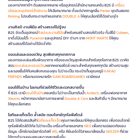
มองหาปากกาดีๆ ดินสอหลากหลาย หรืออุปกรณ์สำนักงานครบครัน B2S มี
เครื่อง
เขียนและอุปกรณ์สำนักงาน
ให้เลือกมากมาย ตั้งแต่ปากกาลูกลื่น
Parker
ชุดดินสอกด
Rotring
ไปจนถึงกระดาษถ่ายเอกสาร
DOUBLE A
ให้คุณเลือกใช้ได้อย่างจุใจ
งานศิลป์ งานฝีมือ สร้างสรรค์ไม่รู้จบ
B2S จัดเต็มอุปกรณ์
ศิลปะและงานฝีมือ
สำหรับคนสร้างสรรค์ตัวจริง ทั้งสีไม้
Colleen
,
ขาตั้งไม้บนโต๊ะ
Pyramid
และอุปกรณ์ DIY ต่างๆ จาก
MONT MARTE
ให้คุณ
สร้างสรรค์ได้อย่างไร้ขีดจำกัด
ของเล่นและของขวัญ สุดพิเศษทุกเทศกาล
มองหาของเล่นเสริมพัฒนาการ หรือของขวัญสุดพิเศษสำหรับทุกโอกาส B2S เราคัด
สรร
ของเล่นและของขวัญ
หลากหลายสไตล์ เหมาะสำหรับทุกเพศทุกวัย สร้างความสุข
และรอยยิ้มให้กับคนพิเศษของคุณ ไม่ว่าจะเป็น กระเป๋าเก็บอุณหภูมิ
KAKAO
FRIENDS
หรือเกมจดหมายรัก
SIAM BOARDGAMES
เรามีครบ!
ของใช้ในบ้าน ไอเทมที่ช่วยให้ชีวิตสะดวกสบายขึ้น
ที่ B2S เรามี
ของใช้ในบ้าน
ครบครัน ไม่ว่าจะเป็นกาต้มน้ำ
Anitech
, เครื่องฟอกอากาศ
Xiaomi
, หน้ากากอนามัยทางการแพทย์
Double A Care
และสินค้าอื่น ๆ อีกมากมาย
ให้คุณเลือกสรร
ไอทีและแก็ดเจ็ต ล้ำสมัย ตอบโจทย์ทุกไลฟ์สไตล์
B2S ได้คัดสรรสินค้า
ไอทีและแก็ดเจ็ต
คุณภาพเยี่ยมมาให้คุณเลือกสรร เพื่อตอบโจทย์
ทุกไลฟ์สไตล์ดิจิทัล ไม่ว่าจะเป็น เครื่องทำลายเอกสาร
NEO
เพื่อความปลอดภัยของ
ข้อมูล, เอ็กซ์เทอนัลฮาร์ดดิสก์
WD
, หรือ คีย์บอร์ดไร้สายเมาส์คอมโบ
GEEZER
ที่ช่วย
ให้การทำงานของคุณสะดวกสบายยิ่งขึ้น