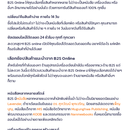
B2S Online ให้คุณเลือกซื้อสินค้าหลากหลาย ไม่ว่าจะเป็นหนังสือ เครื่องเขียน หรือ
อื่นๆ อีกมากมายได้อย่างมั่นใจ ด้วยการการันตีสินค้าของแท้ 100% ทุกชิ้น
เปลี่ยน/คืนสินค้าง่าย ภายใน 14 วัน
ซื้อไปแล้วไม่ตรงใจ? ไม่ว่าจะเป็นหนังสือที่เลือกผิด หรือสินค้ามีปัญหา คุณสามารถ
เปลี่ยนหรือคืนสินค้าได้ง่าย ๆ ภายใน 14 วันนับจากวันที่ได้รับสินค้า
ช้อปออนไลน์ได้ตลอด 24 ชั่วโมง ทุกที่ ทุกเวลา
สะดวกสุดๆ! B2S online เปิดให้คุณช้อปได้ตลอดวันตลอดคืน อยากได้อะไร แค่คลิก
ก็รอรับสินค้าที่บ้านได้เลย!
เลือกช้อปสินค้าแนะนำจาก B2S Online
สำหรับใครที่กำลังมองหา ร้านอุปกรณ์เครื่องเขียนใกล้ฉัน หรืออยากแวะร้าน B2S แต่
ไม่สะดวก วันนี้เราได้รวบรวมสินค้าแนะนำจาก B2S Online มาให้คุณเลือกสรรได้ง่ายๆ
พร้อมตอบโจทย์ทุกไลฟ์สไตล์ ไม่ว่าคุณจะมองหา ร้านขายหนังสือ หรือสินค้าอื่นๆ
ก็ตาม
หนังสือหลากหลายสไตล์
B2S มี
หนังสือ
หลากหลายแนวจากสำนักพิมพ์ชั้นนำ ไม่ว่าจะเป็นนิยายยอดนิยมอย่าง
Lavender
, ตำราเรียนเข้มข้นของ
ดร. ศุภวัฒน์ พุกเจริญ
, นิตยสารอัปเดตจาก
เพ็ญ
บุญ
, หนังสือเด็กจาก
MIS
หนังสือจิตวิทยาจาก
Mugunghwa Publishing
, หนังสือ
พัฒนาตนเองจาก
KOOB
และวรรณกรรมจาก
Nanmeebooks
ทั้งหมดนี้สามารถซื้อ
ออนไลน์ได้อย่างง่ายดายเพียงคลิกเดียว
เครื่องเขียนคู่ใจ ทุกการสร้างสรรค์