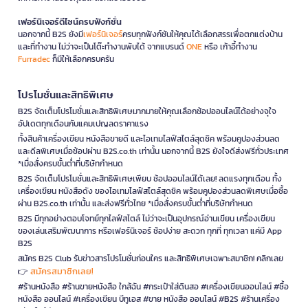
เฟอร์นิเจอร์ดีไซน์ครบฟังก์ชั่น
นอกจากนี้ B2S ยังมี
เฟอร์นิเจอร์
ครบทุกฟังก์ชันให้คุณได้เลือกสรรเพื่อตกแต่งบ้าน
และที่ทำงาน ไม่ว่าจะเป็นโต๊ะทำงานพับได้ จากแบรนด์
ONE
หรือ เก้าอี้ทำงาน
Furradec
ก็มีให้เลือกครบครัน
โปรโมชั่นและสิทธิพิเศษ
B2S จัดเต็มโปรโมชั่นและสิทธิพิเศษมากมายให้คุณเลือกช้อปออนไลน์ได้อย่างจุใจ
อัปเดตทุกเดือนกับแคมเปญลดราคาแรง
ทั้งสินค้าเครื่องเขียน หนังสือขายดี และไอเทมไลฟ์สไตล์สุดชิค พร้อมคูปองส่วนลด
และดีลพิเศษเมื่อช้อปผ่าน B2S.co.th เท่านั้น นอกจากนี้ B2S ยังใจดีส่งฟรีทั่วประเทศ
*เมื่อสั่งครบขั้นต่ำที่บริษัทกำหนด
B2S จัดเต็มโปรโมชั่นและสิทธิพิเศษเพียบ ช้อปออนไลน์ได้เลย! ลดแรงทุกเดือน ทั้ง
เครื่องเขียน หนังสือดัง ของไอเทมไลฟ์สไตล์สุดชิค พร้อมคูปองส่วนลดพิเศษเมื่อซื้อ
ผ่าน B2S.co.th เท่านั้น และส่งฟรีทั่วไทย *เมื่อสั่งครบขั้นต่ำที่บริษัทกำหนด
B2S มีทุกอย่างตอบโจทย์ทุกไลฟ์สไตล์ ไม่ว่าจะเป็นอุปกรณ์อ่านเขียน เครื่องเขียน
ของเล่นเสริมพัฒนาการ หรือเฟอร์นิเจอร์ ช้อปง่าย สะดวก ทุกที่ ทุกเวลา แค่มี App
B2S
สมัคร B2S Club รับข่าวสารโปรโมชั่นก่อนใคร และสิทธิพิเศษเฉพาะสมาชิก! คลิกเลย
สมัครสมาชิกเลย!
👉
#ร้านหนังสือ #ร้านขายหนังสือ ใกล้ฉัน #กระเป๋าใส่ดินสอ #เครื่องเขียนออนไลน์ #ซื้อ
หนังสือ ออนไลน์ #เครื่องเขียน บีทูเอส #ขาย หนังสือ ออนไลน์ #B2S #ร้านเครื่อง