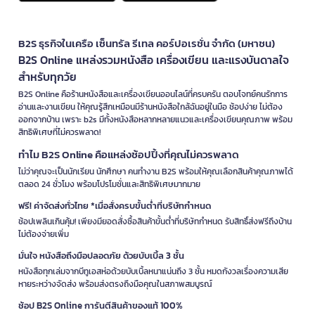
B2S ธุรกิจในเครือ เซ็นทรัล รีเทล คอร์ปอเรชั่น จำกัด (มหาชน)
B2S Online แหล่งรวมหนังสือ เครื่องเขียน และแรงบันดาลใจ
สำหรับทุกวัย
B2S Online คือร้านหนังสือและเครื่องเขียนออนไลน์ที่ครบครัน ตอบโจทย์คนรักการ
อ่านและงานเขียน ให้คุณรู้สึกเหมือนมีร้านหนังสือใกล้ฉันอยู่ในมือ ช้อปง่าย ไม่ต้อง
ออกจากบ้าน เพราะ b2s มีทั้งหนังสือหลากหลายแนวและเครื่องเขียนคุณภาพ พร้อม
สิทธิพิเศษที่ไม่ควรพลาด!
ทำไม B2S Online คือแหล่งช้อปปิ้งที่คุณไม่ควรพลาด
ไม่ว่าคุณจะเป็นนักเรียน นักศึกษา คนทำงาน B2S พร้อมให้คุณเลือกสินค้าคุณภาพได้
ตลอด 24 ชั่วโมง พร้อมโปรโมชั่นและสิทธิพิเศษมากมาย
ฟรี! ค่าจัดส่งทั่วไทย *เมื่อสั่งครบขั้นต่ำที่บริษัทกำหนด
ช้อปเพลินเกินคุ้ม! เพียงมียอดสั่งซื้อสินค้าขั้นต่ำที่บริษัทกำหนด รับสิทธิ์ส่งฟรีถึงบ้าน
ไม่ต้องจ่ายเพิ่ม
มั่นใจ หนังสือถึงมือปลอดภัย ด้วยบับเบิ้ล 3 ชั้น
หนังสือทุกเล่มจากบีทูเอสห่อด้วยบับเบิ้ลหนาแน่นถึง 3 ชั้น หมดกังวลเรื่องความเสีย
หายระหว่างจัดส่ง พร้อมส่งตรงถึงมือคุณในสภาพสมบูรณ์
ช้อป B2S Online การันตีสินค้าของแท้ 100%