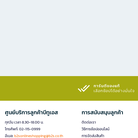
การันตีของแท้
เลือกช้อปได้อย่างมั่นใจ​
ศูนย์บริการลูกค้าบีทูเอส
การสนับสนุนลูกค้า
ทุกวัน เวลา 8.30-18.00 น.
ติดต่อเรา
โทรศัพท์: 02-115-0999
วิธีการช้อปออนไลน์
อีเมล:
b2sonlineshopping@b2s.co.th
การจัดส่งสินค้า