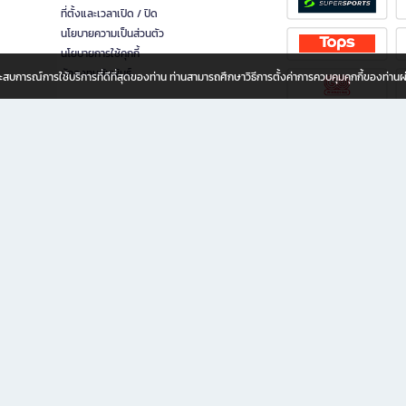
ที่ตั้งและเวลาเปิด / ปิด
นโยบายความเป็นส่วนตัว
นโยบายการใช้คุกกี้
นักลงทุนสัมพันธ์
อประสบการณ์การใช้บริการที่ดีที่สุดของท่าน ท่านสามารถศึกษาวิธีการตั้งค่าการควบคุมคุกกี้ของท่าน
ทุกวัย
ขียน ให้คุณรู้สึกเหมือนมีร้านหนังสือใกล้ฉันอยู่ในมือ ช้อปง่าย ไม่ต้องออกจากบ้าน เพราะ b2
 ชั่วโมง พร้อมโปรโมชั่นและสิทธิพิเศษมากมาย