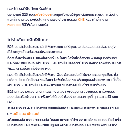
เฟอร์นิเจอร์ดีไซน์ครบฟังก์ชั่น
นอกจากนี้ B2S ยังมี
เฟอร์นิเจอร์
ครบทุกฟังก์ชันให้คุณได้เลือกสรรเพื่อตกแต่งบ้าน
และที่ทำงาน ไม่ว่าจะเป็นโต๊ะทำงานพับได้ จากแบรนด์
ONE
หรือ เก้าอี้ทำงาน
Furradec
ก็มีให้เลือกครบครัน
โปรโมชั่นและสิทธิพิเศษ
B2S จัดเต็มโปรโมชั่นและสิทธิพิเศษมากมายให้คุณเลือกช้อปออนไลน์ได้อย่างจุใจ
อัปเดตทุกเดือนกับแคมเปญลดราคาแรง
ทั้งสินค้าเครื่องเขียน หนังสือขายดี และไอเทมไลฟ์สไตล์สุดชิค พร้อมคูปองส่วนลด
และดีลพิเศษเมื่อช้อปผ่าน B2S.co.th เท่านั้น นอกจากนี้ B2S ยังใจดีส่งฟรีทั่วประเทศ
*เมื่อสั่งครบขั้นต่ำที่บริษัทกำหนด
B2S จัดเต็มโปรโมชั่นและสิทธิพิเศษเพียบ ช้อปออนไลน์ได้เลย! ลดแรงทุกเดือน ทั้ง
เครื่องเขียน หนังสือดัง ของไอเทมไลฟ์สไตล์สุดชิค พร้อมคูปองส่วนลดพิเศษเมื่อซื้อ
ผ่าน B2S.co.th เท่านั้น และส่งฟรีทั่วไทย *เมื่อสั่งครบขั้นต่ำที่บริษัทกำหนด
B2S มีทุกอย่างตอบโจทย์ทุกไลฟ์สไตล์ ไม่ว่าจะเป็นอุปกรณ์อ่านเขียน เครื่องเขียน
ของเล่นเสริมพัฒนาการ หรือเฟอร์นิเจอร์ ช้อปง่าย สะดวก ทุกที่ ทุกเวลา แค่มี App
B2S
สมัคร B2S Club รับข่าวสารโปรโมชั่นก่อนใคร และสิทธิพิเศษเฉพาะสมาชิก! คลิกเลย
สมัครสมาชิกเลย!
👉
#ร้านหนังสือ #ร้านขายหนังสือ ใกล้ฉัน #กระเป๋าใส่ดินสอ #เครื่องเขียนออนไลน์ #ซื้อ
หนังสือ ออนไลน์ #เครื่องเขียน บีทูเอส #ขาย หนังสือ ออนไลน์ #B2S #ร้านเครื่อง