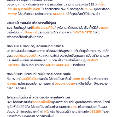
มองหาปากกาดีๆ ดินสอหลากหลาย หรืออุปกรณ์สำนักงานครบครัน B2S มี
เครื่อง
เขียนและอุปกรณ์สำนักงาน
ให้เลือกมากมาย ตั้งแต่ปากกาลูกลื่น
Parker
ชุดดินสอกด
Rotring
ไปจนถึงกระดาษถ่ายเอกสาร
DOUBLE A
ให้คุณเลือกใช้ได้อย่างจุใจ
งานศิลป์ งานฝีมือ สร้างสรรค์ไม่รู้จบ
B2S จัดเต็มอุปกรณ์
ศิลปะและงานฝีมือ
สำหรับคนสร้างสรรค์ตัวจริง ทั้งสีไม้
Colleen
,
ขาตั้งไม้บนโต๊ะ
Pyramid
และอุปกรณ์ DIY ต่างๆ จาก
MONT MARTE
ให้คุณ
สร้างสรรค์ได้อย่างไร้ขีดจำกัด
ของเล่นและของขวัญ สุดพิเศษทุกเทศกาล
มองหาของเล่นเสริมพัฒนาการ หรือของขวัญสุดพิเศษสำหรับทุกโอกาส B2S เราคัด
สรร
ของเล่นและของขวัญ
หลากหลายสไตล์ เหมาะสำหรับทุกเพศทุกวัย สร้างความสุข
และรอยยิ้มให้กับคนพิเศษของคุณ ไม่ว่าจะเป็น กระเป๋าเก็บอุณหภูมิ
KAKAO
FRIENDS
หรือเกมจดหมายรัก
SIAM BOARDGAMES
เรามีครบ!
ของใช้ในบ้าน ไอเทมที่ช่วยให้ชีวิตสะดวกสบายขึ้น
ที่ B2S เรามี
ของใช้ในบ้าน
ครบครัน ไม่ว่าจะเป็นกาต้มน้ำ
Anitech
, เครื่องฟอกอากาศ
Xiaomi
, หน้ากากอนามัยทางการแพทย์
Double A Care
และสินค้าอื่น ๆ อีกมากมาย
ให้คุณเลือกสรร
ไอทีและแก็ดเจ็ต ล้ำสมัย ตอบโจทย์ทุกไลฟ์สไตล์
B2S ได้คัดสรรสินค้า
ไอทีและแก็ดเจ็ต
คุณภาพเยี่ยมมาให้คุณเลือกสรร เพื่อตอบโจทย์
ทุกไลฟ์สไตล์ดิจิทัล ไม่ว่าจะเป็น เครื่องทำลายเอกสาร
NEO
เพื่อความปลอดภัยของ
ข้อมูล, เอ็กซ์เทอนัลฮาร์ดดิสก์
WD
, หรือ คีย์บอร์ดไร้สายเมาส์คอมโบ
GEEZER
ที่ช่วย
ให้การทำงานของคุณสะดวกสบายยิ่งขึ้น