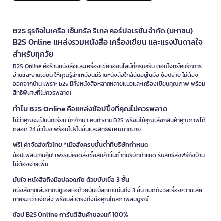
B2S ธุรกิจในเครือ เซ็นทรัล รีเทล คอร์ปอเรชั่น จำกัด (มหาชน)
B2S Online แหล่งรวมหนังสือ เครื่องเขียน และแรงบันดาลใจ
สำหรับทุกวัย
B2S Online คือร้านหนังสือและเครื่องเขียนออนไลน์ที่ครบครัน ตอบโจทย์คนรักการ
อ่านและงานเขียน ให้คุณรู้สึกเหมือนมีร้านหนังสือใกล้ฉันอยู่ในมือ ช้อปง่าย ไม่ต้อง
ออกจากบ้าน เพราะ b2s มีทั้งหนังสือหลากหลายแนวและเครื่องเขียนคุณภาพ พร้อม
สิทธิพิเศษที่ไม่ควรพลาด!
ทำไม B2S Online คือแหล่งช้อปปิ้งที่คุณไม่ควรพลาด
ไม่ว่าคุณจะเป็นนักเรียน นักศึกษา คนทำงาน B2S พร้อมให้คุณเลือกสินค้าคุณภาพได้
ตลอด 24 ชั่วโมง พร้อมโปรโมชั่นและสิทธิพิเศษมากมาย
ฟรี! ค่าจัดส่งทั่วไทย *เมื่อสั่งครบขั้นต่ำที่บริษัทกำหนด
ช้อปเพลินเกินคุ้ม! เพียงมียอดสั่งซื้อสินค้าขั้นต่ำที่บริษัทกำหนด รับสิทธิ์ส่งฟรีถึงบ้าน
ไม่ต้องจ่ายเพิ่ม
มั่นใจ หนังสือถึงมือปลอดภัย ด้วยบับเบิ้ล 3 ชั้น
หนังสือทุกเล่มจากบีทูเอสห่อด้วยบับเบิ้ลหนาแน่นถึง 3 ชั้น หมดกังวลเรื่องความเสีย
หายระหว่างจัดส่ง พร้อมส่งตรงถึงมือคุณในสภาพสมบูรณ์
ช้อป B2S Online การันตีสินค้าของแท้ 100%