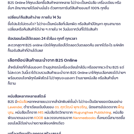
B2S Online ให้คุณเลือกซื้อสินค้าหลากหลาย ไม่ว่าจะเป็นหนังสือ เครื่องเขียน หรือ
อื่นๆ อีกมากมายได้อย่างมั่นใจ ด้วยการการันตีสินค้าของแท้ 100% ทุกชิ้น
เปลี่ยน/คืนสินค้าง่าย ภายใน 14 วัน
ซื้อไปแล้วไม่ตรงใจ? ไม่ว่าจะเป็นหนังสือที่เลือกผิด หรือสินค้ามีปัญหา คุณสามารถ
เปลี่ยนหรือคืนสินค้าได้ง่าย ๆ ภายใน 14 วันนับจากวันที่ได้รับสินค้า
ช้อปออนไลน์ได้ตลอด 24 ชั่วโมง ทุกที่ ทุกเวลา
สะดวกสุดๆ! B2S online เปิดให้คุณช้อปได้ตลอดวันตลอดคืน อยากได้อะไร แค่คลิก
ก็รอรับสินค้าที่บ้านได้เลย!
เลือกช้อปสินค้าแนะนำจาก B2S Online
สำหรับใครที่กำลังมองหา ร้านอุปกรณ์เครื่องเขียนใกล้ฉัน หรืออยากแวะร้าน B2S แต่
ไม่สะดวก วันนี้เราได้รวบรวมสินค้าแนะนำจาก B2S Online มาให้คุณเลือกสรรได้ง่ายๆ
พร้อมตอบโจทย์ทุกไลฟ์สไตล์ ไม่ว่าคุณจะมองหา ร้านขายหนังสือ หรือสินค้าอื่นๆ
ก็ตาม
หนังสือหลากหลายสไตล์
B2S มี
หนังสือ
หลากหลายแนวจากสำนักพิมพ์ชั้นนำ ไม่ว่าจะเป็นนิยายยอดนิยมอย่าง
Lavender
, ตำราเรียนเข้มข้นของ
ดร. ศุภวัฒน์ พุกเจริญ
, นิตยสารอัปเดตจาก
เพ็ญ
บุญ
, หนังสือเด็กจาก
MIS
หนังสือจิตวิทยาจาก
Mugunghwa Publishing
, หนังสือ
พัฒนาตนเองจาก
KOOB
และวรรณกรรมจาก
Nanmeebooks
ทั้งหมดนี้สามารถซื้อ
ออนไลน์ได้อย่างง่ายดายเพียงคลิกเดียว
เครื่องเขียนคู่ใจ ทุกการสร้างสรรค์