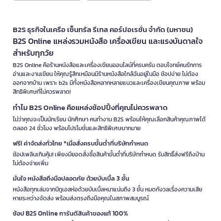
B2S ธุรกิจในเครือ เซ็นทรัล รีเทล คอร์ปอเรชั่น จำกัด (มหาชน)
B2S Online แหล่งรวมหนังสือ เครื่องเขียน และแรงบันดาลใจ
สำหรับทุกวัย
B2S Online คือร้านหนังสือและเครื่องเขียนออนไลน์ที่ครบครัน ตอบโจทย์คนรักการ
อ่านและงานเขียน ให้คุณรู้สึกเหมือนมีร้านหนังสือใกล้ฉันอยู่ในมือ ช้อปง่าย ไม่ต้อง
ออกจากบ้าน เพราะ b2s มีทั้งหนังสือหลากหลายแนวและเครื่องเขียนคุณภาพ พร้อม
สิทธิพิเศษที่ไม่ควรพลาด!
ทำไม B2S Online คือแหล่งช้อปปิ้งที่คุณไม่ควรพลาด
ไม่ว่าคุณจะเป็นนักเรียน นักศึกษา คนทำงาน B2S พร้อมให้คุณเลือกสินค้าคุณภาพได้
ตลอด 24 ชั่วโมง พร้อมโปรโมชั่นและสิทธิพิเศษมากมาย
ฟรี! ค่าจัดส่งทั่วไทย *เมื่อสั่งครบขั้นต่ำที่บริษัทกำหนด
ช้อปเพลินเกินคุ้ม! เพียงมียอดสั่งซื้อสินค้าขั้นต่ำที่บริษัทกำหนด รับสิทธิ์ส่งฟรีถึงบ้าน
ไม่ต้องจ่ายเพิ่ม
มั่นใจ หนังสือถึงมือปลอดภัย ด้วยบับเบิ้ล 3 ชั้น
หนังสือทุกเล่มจากบีทูเอสห่อด้วยบับเบิ้ลหนาแน่นถึง 3 ชั้น หมดกังวลเรื่องความเสีย
หายระหว่างจัดส่ง พร้อมส่งตรงถึงมือคุณในสภาพสมบูรณ์
ช้อป B2S Online การันตีสินค้าของแท้ 100%