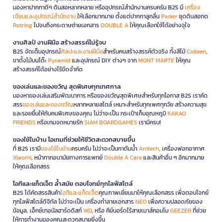
มองหาปากกาดีๆ ดินสอหลากหลาย หรืออุปกรณ์สำนักงานครบครัน B2S มี
เครื่อง
เขียนและอุปกรณ์สำนักงาน
ให้เลือกมากมาย ตั้งแต่ปากกาลูกลื่น
Parker
ชุดดินสอกด
Rotring
ไปจนถึงกระดาษถ่ายเอกสาร
DOUBLE A
ให้คุณเลือกใช้ได้อย่างจุใจ
งานศิลป์ งานฝีมือ สร้างสรรค์ไม่รู้จบ
B2S จัดเต็มอุปกรณ์
ศิลปะและงานฝีมือ
สำหรับคนสร้างสรรค์ตัวจริง ทั้งสีไม้
Colleen
,
ขาตั้งไม้บนโต๊ะ
Pyramid
และอุปกรณ์ DIY ต่างๆ จาก
MONT MARTE
ให้คุณ
สร้างสรรค์ได้อย่างไร้ขีดจำกัด
ของเล่นและของขวัญ สุดพิเศษทุกเทศกาล
มองหาของเล่นเสริมพัฒนาการ หรือของขวัญสุดพิเศษสำหรับทุกโอกาส B2S เราคัด
สรร
ของเล่นและของขวัญ
หลากหลายสไตล์ เหมาะสำหรับทุกเพศทุกวัย สร้างความสุข
และรอยยิ้มให้กับคนพิเศษของคุณ ไม่ว่าจะเป็น กระเป๋าเก็บอุณหภูมิ
KAKAO
FRIENDS
หรือเกมจดหมายรัก
SIAM BOARDGAMES
เรามีครบ!
ของใช้ในบ้าน ไอเทมที่ช่วยให้ชีวิตสะดวกสบายขึ้น
ที่ B2S เรามี
ของใช้ในบ้าน
ครบครัน ไม่ว่าจะเป็นกาต้มน้ำ
Anitech
, เครื่องฟอกอากาศ
Xiaomi
, หน้ากากอนามัยทางการแพทย์
Double A Care
และสินค้าอื่น ๆ อีกมากมาย
ให้คุณเลือกสรร
ไอทีและแก็ดเจ็ต ล้ำสมัย ตอบโจทย์ทุกไลฟ์สไตล์
B2S ได้คัดสรรสินค้า
ไอทีและแก็ดเจ็ต
คุณภาพเยี่ยมมาให้คุณเลือกสรร เพื่อตอบโจทย์
ทุกไลฟ์สไตล์ดิจิทัล ไม่ว่าจะเป็น เครื่องทำลายเอกสาร
NEO
เพื่อความปลอดภัยของ
ข้อมูล, เอ็กซ์เทอนัลฮาร์ดดิสก์
WD
, หรือ คีย์บอร์ดไร้สายเมาส์คอมโบ
GEEZER
ที่ช่วย
ให้การทำงานของคุณสะดวกสบายยิ่งขึ้น