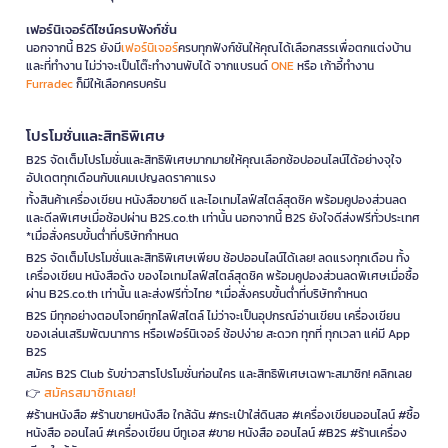
เฟอร์นิเจอร์ดีไซน์ครบฟังก์ชั่น
นอกจากนี้ B2S ยังมี
เฟอร์นิเจอร์
ครบทุกฟังก์ชันให้คุณได้เลือกสรรเพื่อตกแต่งบ้าน
และที่ทำงาน ไม่ว่าจะเป็นโต๊ะทำงานพับได้ จากแบรนด์
ONE
หรือ เก้าอี้ทำงาน
Furradec
ก็มีให้เลือกครบครัน
โปรโมชั่นและสิทธิพิเศษ
B2S จัดเต็มโปรโมชั่นและสิทธิพิเศษมากมายให้คุณเลือกช้อปออนไลน์ได้อย่างจุใจ
อัปเดตทุกเดือนกับแคมเปญลดราคาแรง
ทั้งสินค้าเครื่องเขียน หนังสือขายดี และไอเทมไลฟ์สไตล์สุดชิค พร้อมคูปองส่วนลด
และดีลพิเศษเมื่อช้อปผ่าน B2S.co.th เท่านั้น นอกจากนี้ B2S ยังใจดีส่งฟรีทั่วประเทศ
*เมื่อสั่งครบขั้นต่ำที่บริษัทกำหนด
B2S จัดเต็มโปรโมชั่นและสิทธิพิเศษเพียบ ช้อปออนไลน์ได้เลย! ลดแรงทุกเดือน ทั้ง
เครื่องเขียน หนังสือดัง ของไอเทมไลฟ์สไตล์สุดชิค พร้อมคูปองส่วนลดพิเศษเมื่อซื้อ
ผ่าน B2S.co.th เท่านั้น และส่งฟรีทั่วไทย *เมื่อสั่งครบขั้นต่ำที่บริษัทกำหนด
B2S มีทุกอย่างตอบโจทย์ทุกไลฟ์สไตล์ ไม่ว่าจะเป็นอุปกรณ์อ่านเขียน เครื่องเขียน
ของเล่นเสริมพัฒนาการ หรือเฟอร์นิเจอร์ ช้อปง่าย สะดวก ทุกที่ ทุกเวลา แค่มี App
B2S
สมัคร B2S Club รับข่าวสารโปรโมชั่นก่อนใคร และสิทธิพิเศษเฉพาะสมาชิก! คลิกเลย
สมัครสมาชิกเลย!
👉
#ร้านหนังสือ #ร้านขายหนังสือ ใกล้ฉัน #กระเป๋าใส่ดินสอ #เครื่องเขียนออนไลน์ #ซื้อ
หนังสือ ออนไลน์ #เครื่องเขียน บีทูเอส #ขาย หนังสือ ออนไลน์ #B2S #ร้านเครื่อง