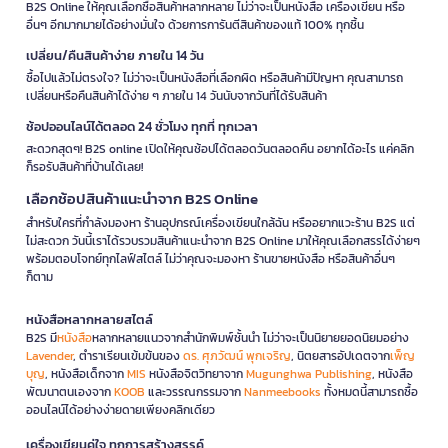
B2S Online ให้คุณเลือกซื้อสินค้าหลากหลาย ไม่ว่าจะเป็นหนังสือ เครื่องเขียน หรือ
อื่นๆ อีกมากมายได้อย่างมั่นใจ ด้วยการการันตีสินค้าของแท้ 100% ทุกชิ้น
เปลี่ยน/คืนสินค้าง่าย ภายใน 14 วัน
ซื้อไปแล้วไม่ตรงใจ? ไม่ว่าจะเป็นหนังสือที่เลือกผิด หรือสินค้ามีปัญหา คุณสามารถ
เปลี่ยนหรือคืนสินค้าได้ง่าย ๆ ภายใน 14 วันนับจากวันที่ได้รับสินค้า
ช้อปออนไลน์ได้ตลอด 24 ชั่วโมง ทุกที่ ทุกเวลา
สะดวกสุดๆ! B2S online เปิดให้คุณช้อปได้ตลอดวันตลอดคืน อยากได้อะไร แค่คลิก
ก็รอรับสินค้าที่บ้านได้เลย!
เลือกช้อปสินค้าแนะนำจาก B2S Online
สำหรับใครที่กำลังมองหา ร้านอุปกรณ์เครื่องเขียนใกล้ฉัน หรืออยากแวะร้าน B2S แต่
ไม่สะดวก วันนี้เราได้รวบรวมสินค้าแนะนำจาก B2S Online มาให้คุณเลือกสรรได้ง่ายๆ
พร้อมตอบโจทย์ทุกไลฟ์สไตล์ ไม่ว่าคุณจะมองหา ร้านขายหนังสือ หรือสินค้าอื่นๆ
ก็ตาม
หนังสือหลากหลายสไตล์
B2S มี
หนังสือ
หลากหลายแนวจากสำนักพิมพ์ชั้นนำ ไม่ว่าจะเป็นนิยายยอดนิยมอย่าง
Lavender
, ตำราเรียนเข้มข้นของ
ดร. ศุภวัฒน์ พุกเจริญ
, นิตยสารอัปเดตจาก
เพ็ญ
บุญ
, หนังสือเด็กจาก
MIS
หนังสือจิตวิทยาจาก
Mugunghwa Publishing
, หนังสือ
พัฒนาตนเองจาก
KOOB
และวรรณกรรมจาก
Nanmeebooks
ทั้งหมดนี้สามารถซื้อ
ออนไลน์ได้อย่างง่ายดายเพียงคลิกเดียว
เครื่องเขียนคู่ใจ ทุกการสร้างสรรค์