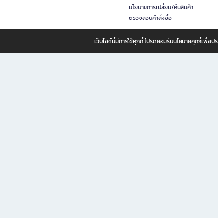
นโยบายการเปลี่ยน/คืนสินค้า
ตรวจสอบคำสั่งซื้อ
เว็บไซต์นี้มีการใช้คุกกี้ โปรดยอมรับนโยบายคุกกี้เพื่
B2S ธุรกิจในเครือ เซ็นทรัล รีเทล คอร์ปอเรชั่น จำกัด (มหาชน)
B2S Online แหล่งรวมหนังสือ เครื่องเขียน และแรงบันดาลใจสำหรับ
B2S Online คือร้านหนังสือและเครื่องเขียนออนไลน์ที่ครบครัน ตอบโจทย์คนรักการอ่านและงานเ
ทำไม B2S Online คือแหล่งช้อปปิ้งที่คุณไม่ควรพลาด
ไม่ว่าคุณจะเป็นนักเรียน นักศึกษา คนทำงาน B2S พร้อมให้คุณเลือกสินค้าคุณภาพได้ตลอด 24