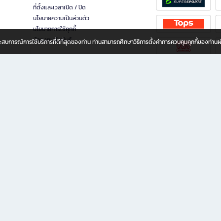
ที่ตั้งและเวลาเปิด / ปิด
นโยบายความเป็นส่วนตัว
นโยบายการใช้คุกกี้
นักลงทุนสัมพันธ์
อประสบการณ์การใช้บริการที่ดีที่สุดของท่าน ท่านสามารถศึกษาวิธีการตั้งค่าการควบคุมคุกกี้ของท่าน
ทุกวัย
ขียน ให้คุณรู้สึกเหมือนมีร้านหนังสือใกล้ฉันอยู่ในมือ ช้อปง่าย ไม่ต้องออกจากบ้าน เพราะ b2
 ชั่วโมง พร้อมโปรโมชั่นและสิทธิพิเศษมากมาย