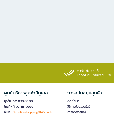
การันตีของแท้
เลือกช้อปได้อย่างมั่นใจ​
ศูนย์บริการลูกค้าบีทูเอส
การสนับสนุนลูกค้า
ทุกวัน เวลา 8.30-18.00 น.
ติดต่อเรา
โทรศัพท์: 02-115-0999
วิธีการช้อปออนไลน์
อีเมล:
b2sonlineshopping@b2s.co.th
การจัดส่งสินค้า