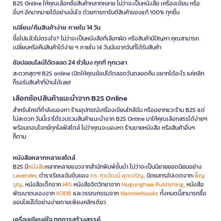
B2S Online ให้คุณเลือกซื้อสินค้าหลากหลาย ไม่ว่าจะเป็นหนังสือ เครื่องเขียน หรือ
อื่นๆ อีกมากมายได้อย่างมั่นใจ ด้วยการการันตีสินค้าของแท้ 100% ทุกชิ้น
เปลี่ยน/คืนสินค้าง่าย ภายใน 14 วัน
ซื้อไปแล้วไม่ตรงใจ? ไม่ว่าจะเป็นหนังสือที่เลือกผิด หรือสินค้ามีปัญหา คุณสามารถ
เปลี่ยนหรือคืนสินค้าได้ง่าย ๆ ภายใน 14 วันนับจากวันที่ได้รับสินค้า
ช้อปออนไลน์ได้ตลอด 24 ชั่วโมง ทุกที่ ทุกเวลา
สะดวกสุดๆ! B2S online เปิดให้คุณช้อปได้ตลอดวันตลอดคืน อยากได้อะไร แค่คลิก
ก็รอรับสินค้าที่บ้านได้เลย!
เลือกช้อปสินค้าแนะนำจาก B2S Online
สำหรับใครที่กำลังมองหา ร้านอุปกรณ์เครื่องเขียนใกล้ฉัน หรืออยากแวะร้าน B2S แต่
ไม่สะดวก วันนี้เราได้รวบรวมสินค้าแนะนำจาก B2S Online มาให้คุณเลือกสรรได้ง่ายๆ
พร้อมตอบโจทย์ทุกไลฟ์สไตล์ ไม่ว่าคุณจะมองหา ร้านขายหนังสือ หรือสินค้าอื่นๆ
ก็ตาม
หนังสือหลากหลายสไตล์
B2S มี
หนังสือ
หลากหลายแนวจากสำนักพิมพ์ชั้นนำ ไม่ว่าจะเป็นนิยายยอดนิยมอย่าง
Lavender
, ตำราเรียนเข้มข้นของ
ดร. ศุภวัฒน์ พุกเจริญ
, นิตยสารอัปเดตจาก
เพ็ญ
บุญ
, หนังสือเด็กจาก
MIS
หนังสือจิตวิทยาจาก
Mugunghwa Publishing
, หนังสือ
พัฒนาตนเองจาก
KOOB
และวรรณกรรมจาก
Nanmeebooks
ทั้งหมดนี้สามารถซื้อ
ออนไลน์ได้อย่างง่ายดายเพียงคลิกเดียว
เครื่องเขียนคู่ใจ ทุกการสร้างสรรค์