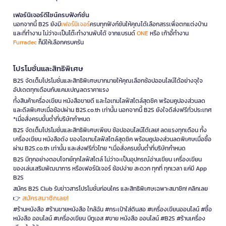
เฟอร์นิเจอร์ดีไซน์ครบฟังก์ชั่น
นอกจากนี้ B2S ยังมี
เฟอร์นิเจอร์
ครบทุกฟังก์ชันให้คุณได้เลือกสรรเพื่อตกแต่งบ้าน
และที่ทำงาน ไม่ว่าจะเป็นโต๊ะทำงานพับได้ จากแบรนด์
ONE
หรือ เก้าอี้ทำงาน
Furradec
ก็มีให้เลือกครบครัน
โปรโมชั่นและสิทธิพิเศษ
B2S จัดเต็มโปรโมชั่นและสิทธิพิเศษมากมายให้คุณเลือกช้อปออนไลน์ได้อย่างจุใจ
อัปเดตทุกเดือนกับแคมเปญลดราคาแรง
ทั้งสินค้าเครื่องเขียน หนังสือขายดี และไอเทมไลฟ์สไตล์สุดชิค พร้อมคูปองส่วนลด
และดีลพิเศษเมื่อช้อปผ่าน B2S.co.th เท่านั้น นอกจากนี้ B2S ยังใจดีส่งฟรีทั่วประเทศ
*เมื่อสั่งครบขั้นต่ำที่บริษัทกำหนด
B2S จัดเต็มโปรโมชั่นและสิทธิพิเศษเพียบ ช้อปออนไลน์ได้เลย! ลดแรงทุกเดือน ทั้ง
เครื่องเขียน หนังสือดัง ของไอเทมไลฟ์สไตล์สุดชิค พร้อมคูปองส่วนลดพิเศษเมื่อซื้อ
ผ่าน B2S.co.th เท่านั้น และส่งฟรีทั่วไทย *เมื่อสั่งครบขั้นต่ำที่บริษัทกำหนด
B2S มีทุกอย่างตอบโจทย์ทุกไลฟ์สไตล์ ไม่ว่าจะเป็นอุปกรณ์อ่านเขียน เครื่องเขียน
ของเล่นเสริมพัฒนาการ หรือเฟอร์นิเจอร์ ช้อปง่าย สะดวก ทุกที่ ทุกเวลา แค่มี App
B2S
สมัคร B2S Club รับข่าวสารโปรโมชั่นก่อนใคร และสิทธิพิเศษเฉพาะสมาชิก! คลิกเลย
สมัครสมาชิกเลย!
👉
#ร้านหนังสือ #ร้านขายหนังสือ ใกล้ฉัน #กระเป๋าใส่ดินสอ #เครื่องเขียนออนไลน์ #ซื้อ
หนังสือ ออนไลน์ #เครื่องเขียน บีทูเอส #ขาย หนังสือ ออนไลน์ #B2S #ร้านเครื่อง