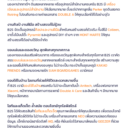
มองหาปากกาดีๆ ดินสอหลากหลาย หรืออุปกรณ์สำนักงานครบครัน B2S มี
เครื่อง
เขียนและอุปกรณ์สำนักงาน
ให้เลือกมากมาย ตั้งแต่ปากกาลูกลื่น
Parker
ชุดดินสอกด
Rotring
ไปจนถึงกระดาษถ่ายเอกสาร
DOUBLE A
ให้คุณเลือกใช้ได้อย่างจุใจ
งานศิลป์ งานฝีมือ สร้างสรรค์ไม่รู้จบ
B2S จัดเต็มอุปกรณ์
ศิลปะและงานฝีมือ
สำหรับคนสร้างสรรค์ตัวจริง ทั้งสีไม้
Colleen
,
ขาตั้งไม้บนโต๊ะ
Pyramid
และอุปกรณ์ DIY ต่างๆ จาก
MONT MARTE
ให้คุณ
สร้างสรรค์ได้อย่างไร้ขีดจำกัด
ของเล่นและของขวัญ สุดพิเศษทุกเทศกาล
มองหาของเล่นเสริมพัฒนาการ หรือของขวัญสุดพิเศษสำหรับทุกโอกาส B2S เราคัด
สรร
ของเล่นและของขวัญ
หลากหลายสไตล์ เหมาะสำหรับทุกเพศทุกวัย สร้างความสุข
และรอยยิ้มให้กับคนพิเศษของคุณ ไม่ว่าจะเป็น กระเป๋าเก็บอุณหภูมิ
KAKAO
FRIENDS
หรือเกมจดหมายรัก
SIAM BOARDGAMES
เรามีครบ!
ของใช้ในบ้าน ไอเทมที่ช่วยให้ชีวิตสะดวกสบายขึ้น
ที่ B2S เรามี
ของใช้ในบ้าน
ครบครัน ไม่ว่าจะเป็นกาต้มน้ำ
Anitech
, เครื่องฟอกอากาศ
Xiaomi
, หน้ากากอนามัยทางการแพทย์
Double A Care
และสินค้าอื่น ๆ อีกมากมาย
ให้คุณเลือกสรร
ไอทีและแก็ดเจ็ต ล้ำสมัย ตอบโจทย์ทุกไลฟ์สไตล์
B2S ได้คัดสรรสินค้า
ไอทีและแก็ดเจ็ต
คุณภาพเยี่ยมมาให้คุณเลือกสรร เพื่อตอบโจทย์
ทุกไลฟ์สไตล์ดิจิทัล ไม่ว่าจะเป็น เครื่องทำลายเอกสาร
NEO
เพื่อความปลอดภัยของ
ข้อมูล, เอ็กซ์เทอนัลฮาร์ดดิสก์
WD
, หรือ คีย์บอร์ดไร้สายเมาส์คอมโบ
GEEZER
ที่ช่วย
ให้การทำงานของคุณสะดวกสบายยิ่งขึ้น