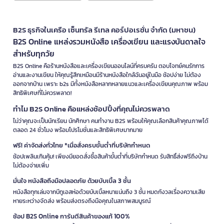
B2S ธุรกิจในเครือ เซ็นทรัล รีเทล คอร์ปอเรชั่น จำกัด (มหาชน)
B2S Online แหล่งรวมหนังสือ เครื่องเขียน และแรงบันดาลใจ
สำหรับทุกวัย
B2S Online คือร้านหนังสือและเครื่องเขียนออนไลน์ที่ครบครัน ตอบโจทย์คนรักการ
อ่านและงานเขียน ให้คุณรู้สึกเหมือนมีร้านหนังสือใกล้ฉันอยู่ในมือ ช้อปง่าย ไม่ต้อง
ออกจากบ้าน เพราะ b2s มีทั้งหนังสือหลากหลายแนวและเครื่องเขียนคุณภาพ พร้อม
สิทธิพิเศษที่ไม่ควรพลาด!
ทำไม B2S Online คือแหล่งช้อปปิ้งที่คุณไม่ควรพลาด
ไม่ว่าคุณจะเป็นนักเรียน นักศึกษา คนทำงาน B2S พร้อมให้คุณเลือกสินค้าคุณภาพได้
ตลอด 24 ชั่วโมง พร้อมโปรโมชั่นและสิทธิพิเศษมากมาย
ฟรี! ค่าจัดส่งทั่วไทย *เมื่อสั่งครบขั้นต่ำที่บริษัทกำหนด
ช้อปเพลินเกินคุ้ม! เพียงมียอดสั่งซื้อสินค้าขั้นต่ำที่บริษัทกำหนด รับสิทธิ์ส่งฟรีถึงบ้าน
ไม่ต้องจ่ายเพิ่ม
มั่นใจ หนังสือถึงมือปลอดภัย ด้วยบับเบิ้ล 3 ชั้น
หนังสือทุกเล่มจากบีทูเอสห่อด้วยบับเบิ้ลหนาแน่นถึง 3 ชั้น หมดกังวลเรื่องความเสีย
หายระหว่างจัดส่ง พร้อมส่งตรงถึงมือคุณในสภาพสมบูรณ์
ช้อป B2S Online การันตีสินค้าของแท้ 100%