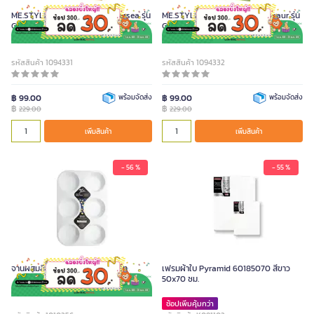
ME.STYLE ชุดสมุดระบายสี Undersea รุ่น
ME.STYLE ชุดสมุดระบายสี Dinosaur รุ่น
GN-DB01-1
GN-DB01-2
รหัสสินค้า 1094331
รหัสสินค้า 1094332
฿ 99.00
พร้อมจัดส่ง
฿ 99.00
พร้อมจัดส่ง
฿
฿
229.00
229.00
เพิ่มสินค้า
เพิ่มสินค้า
- 56 %
- 55 %
จานผสมสีหลุมลึก 6 หลุม มอนมาร์ท
เฟรมผ้าใบ Pyramid 60185070 สีขาว
50x70 ซม.
ช้อปเพิ่มคุ้มกว่า