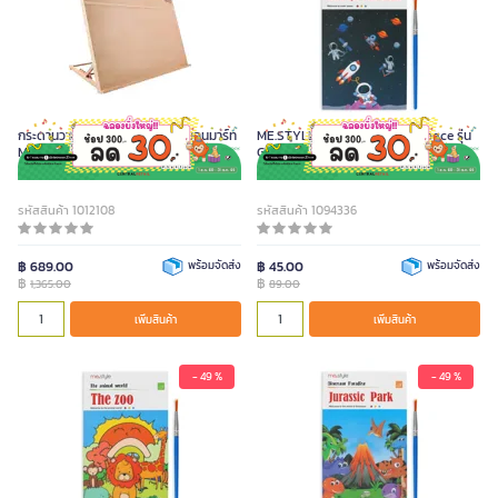
กระดานวาดรูปพร้อมสายรัด A2 มอนมาร์ท
ME.STYLE ชุดสมุดระบายสีน้ำ Space รุ่น
MEA0033
GN-CB02-1
รหัสสินค้า 1012108
รหัสสินค้า 1094336
฿ 689.00
พร้อมจัดส่ง
฿ 45.00
พร้อมจัดส่ง
฿
฿
1,365.00
89.00
เพิ่มสินค้า
เพิ่มสินค้า
- 49 %
- 49 %