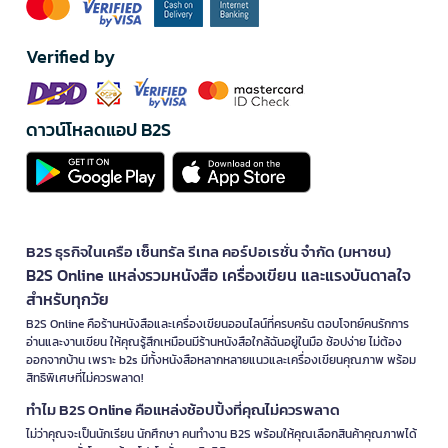
วิธีเลือกอุปกรณ์ศิลปะให้เหมาะสม
สำหรับผู้เริ่มต้น
Verified by
เลือกชุดเริ่มต้น
ที่มีอุปกรณ์ศิลปะครบชุด เช่น พู่กันหลายขนาด สมุดส
เก็ตช์ และจานสี
เริ่มจากราคาปานกลาง
เพื่อทดลองใช้งานก่อนลงทุนกับอุปกรณ์ราคาสูง
เลือกอุปกรณ์ที่ใช้งานง่าย
เช่น สีน้ำและพู่กันสังเคราะห์ที่ล้างทำความ
ดาวน์โหลดแอป B2S
สะอาดง่าย
ซื้อกระดาษคุณภาพดี
เพราะกระดาษที่ดีช่วยให้ผลงานออกมาสวยงาม
กว่า
สำหรับมืออาชีพ
ลงทุนกับพู่กันคุณภาพสูง
ทำจากขนสัตว์แท้หรือไฟเบอร์พิเศษ ให้ผลลัพธ์
B2S ธุรกิจในเครือ เซ็นทรัล รีเทล คอร์ปอเรชั่น จำกัด (มหาชน)
ที่ละเอียดและควบคุมได้ดี
B2S Online แหล่งรวมหนังสือ เครื่องเขียน และแรงบันดาลใจ
เลือกกระดาษตามเทคนิค
เช่น กระดาษ cold press สำหรับสีน้ำ หรือ
กระดาษ hot press สำหรับงานละเอียด
สำหรับทุกวัย
มีอุปกรณ์ศิลปะสำรอง
เพื่อความต่อเนื่องในการทำงาน
B2S Online คือร้านหนังสือและเครื่องเขียนออนไลน์ที่ครบครัน ตอบโจทย์คนรักการ
เลือกขาตั้งที่แข็งแรง
และปรับระดับได้ตามท่าทางการทำงาน
อ่านและงานเขียน ให้คุณรู้สึกเหมือนมีร้านหนังสือใกล้ฉันอยู่ในมือ ช้อปง่าย ไม่ต้อง
ออกจากบ้าน เพราะ b2s มีทั้งหนังสือหลากหลายแนวและเครื่องเขียนคุณภาพ พร้อม
เทคนิคการดูแลรักษาอุปกรณ์ศิลปะ
สิทธิพิเศษที่ไม่ควรพลาด!
การดูแลพู่กัน
ทำไม B2S Online คือแหล่งช้อปปิ้งที่คุณไม่ควรพลาด
ล้างพู่กันทันทีหลังใช้งานด้วยน้ำเปล่าหรือน้ำสบู่อ่อนๆ บีบน้ำออกเบาๆ แล้ว
ไม่ว่าคุณจะเป็นนักเรียน นักศึกษา คนทำงาน B2S พร้อมให้คุณเลือกสินค้าคุณภาพได้
จัดรูปขนพู่กันให้เรียบ วางให้แห้งในแนวนอนหรือแขวนหัวพู่กันลง อย่าปล่อย