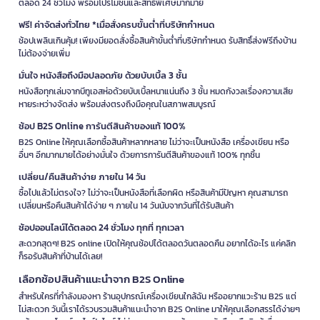
ตลอด 24 ชั่วโมง พร้อมโปรโมชั่นและสิทธิพิเศษมากมาย
ให้พู่กันตั้งหัวขึ้นขณะเปียก
ฟรี! ค่าจัดส่งทั่วไทย *เมื่อสั่งครบขั้นต่ำที่บริษัทกำหนด
การเก็บกระดาษและสมุด
ช้อปเพลินเกินคุ้ม! เพียงมียอดสั่งซื้อสินค้าขั้นต่ำที่บริษัทกำหนด รับสิทธิ์ส่งฟรีถึงบ้าน
ไม่ต้องจ่ายเพิ่ม
เก็บกระดาษและสมุดวาดเขียนในที่แห้งและไม่มีแดดส่องถึง เพื่อป้องกันการ
เปลี่ยนสีและความเสียหายจากความชื้น ใช้แฟ้มหรือกล่องเก็บเพื่อป้องกันฝุ่น
มั่นใจ หนังสือถึงมือปลอดภัย ด้วยบับเบิ้ล 3 ชั้น
และรอยพับ
หนังสือทุกเล่มจากบีทูเอสห่อด้วยบับเบิ้ลหนาแน่นถึง 3 ชั้น หมดกังวลเรื่องความเสีย
หายระหว่างจัดส่ง พร้อมส่งตรงถึงมือคุณในสภาพสมบูรณ์
การทำความสะอาดจานสี
ช้อป B2S Online การันตีสินค้าของแท้ 100%
ล้างจานสีหลังใช้งานทุกครั้งด้วยน้ำอุ่นและฟองน้ำ สำหรับคราบสีแห้ง
สามารถแช่น้ำทิ้งไว้ก่อนขัดออก อย่าใช้แปรงหยาบจนเกินไปกับจานสีเซรา
B2S Online ให้คุณเลือกซื้อสินค้าหลากหลาย ไม่ว่าจะเป็นหนังสือ เครื่องเขียน หรือ
มิก
อื่นๆ อีกมากมายได้อย่างมั่นใจ ด้วยการการันตีสินค้าของแท้ 100% ทุกชิ้น
เปลี่ยน/คืนสินค้าง่าย ภายใน 14 วัน
ข้อดีของการใช้อุปกรณ์ศิลปะคุณภาพ
ซื้อไปแล้วไม่ตรงใจ? ไม่ว่าจะเป็นหนังสือที่เลือกผิด หรือสินค้ามีปัญหา คุณสามารถ
ผลงานสวยงามและคมชัด
อุปกรณ์ที่ดีให้สีที่สดใส เส้นที่แม่นยำ และผิว
เปลี่ยนหรือคืนสินค้าได้ง่าย ๆ ภายใน 14 วันนับจากวันที่ได้รับสินค้า
สัมผัสที่ละเอียด การใช้พู่กันคุณภาพสูงจะทำให้ควบคุมปริมาณสีได้ดี ผล
ช้อปออนไลน์ได้ตลอด 24 ชั่วโมง ทุกที่ ทุกเวลา
งานออกมาเนียนและสวยงาม
ใช้งานได้นานและคุ้มค่า
พู่กันและเครื่องมือคุณภาพสูงทนทานกว่า
สะดวกสุดๆ! B2S online เปิดให้คุณช้อปได้ตลอดวันตลอดคืน อยากได้อะไร แค่คลิก
ประหยัดค่าใช้จ่ายในระยะยาว แม้จะมีราคาแพงกว่าในตอนแรก แต่
ก็รอรับสินค้าที่บ้านได้เลย!
คุณภาพและอายุการใช้งานที่ยาวนานทำให้คุ้มค่ามากกว่า
เลือกช้อปสินค้าแนะนำจาก B2S Online
ควบคุมได้ง่าย
อุปกรณ์ศิลปะที่ออกแบบมาดีช่วยให้ทำงานได้อย่างราบรื่น
และแม่นยำ ไม่ว่าจะเป็นพู่กันที่จับถนัดมือ ขาตั้งที่ปรับระดับได้ หรือ
สำหรับใครที่กำลังมองหา ร้านอุปกรณ์เครื่องเขียนใกล้ฉัน หรืออยากแวะร้าน B2S แต่
กระดาษที่มีพื้นผิวเหมาะสม
ไม่สะดวก วันนี้เราได้รวบรวมสินค้าแนะนำจาก B2S Online มาให้คุณเลือกสรรได้ง่ายๆ