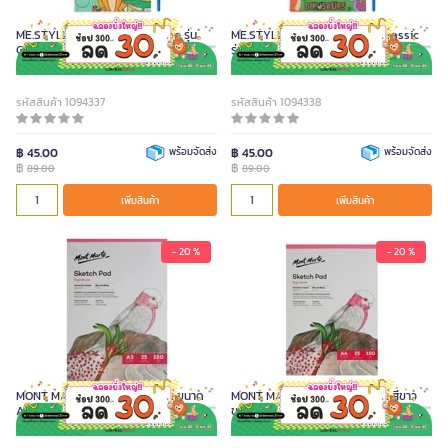
ME.STYLE ชุดสมุดระบายสีน้ำ Zoo รุ่น
ME.STYLE ชุดสมุดระบายสีน้ำ Jurassic
GN-CB02-3
รุ่น GN-CB02-4
รหัสสินค้า 1094337
รหัสสินค้า 1094338
฿ 45.00
พร้อมจัดส่ง
฿ 45.00
พร้อมจัดส่ง
฿
฿
89.00
89.00
เพิ่มสินค้า
เพิ่มสินค้า
- 20 %
- 20 %
MONT MARTE กระดาษวาดเขียน ขนาด
MONT MARTE กระดาษวาดเขียน สีขาว
A3 สีขาว
ขนาด A4 (25 แผ่น/เล่ม)