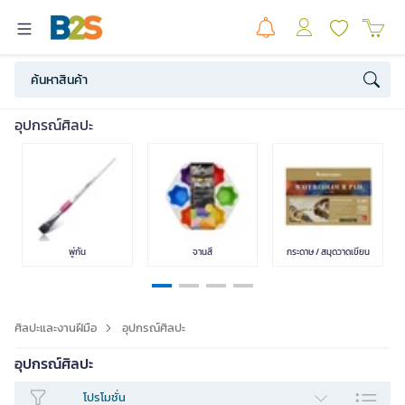
สี
งานฝีมือ & DIY
อุปกรณ์ศิลปะ
แสดงน้อยลง
พู่กัน
จานสี
กระดาษ / สมุดวาดเขียน
ศิลปะและงานฝีมือ
อุปกรณ์ศิลปะ
อุปกรณ์ศิลปะ
โปรโมชั่น