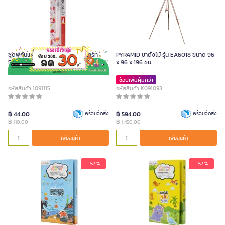
ชุดพู่กันแทงค์ - Broad Tip มอนมาร์ท
PYRAMID ขาตั้งไม้ รุ่น EA6018 ขนาด 96
5302893 คละสี 5 มม
x 96 x 196 ซม.
ช้อปเพิ่มคุ้มกว่า
รหัสสินค้า 1091115
รหัสสินค้า K091093
฿ 44.00
พร้อมจัดส่ง
฿ 594.00
พร้อมจัดส่ง
฿
฿
110.00
1,450.00
เพิ่มสินค้า
เพิ่มสินค้า
- 57 %
- 57 %