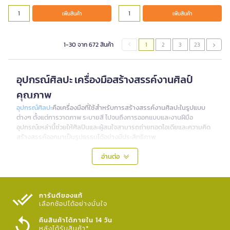
เพิ่มสินค้า
เพิ่มสินค้า
1-30 จาก 672 สินค้า
1
2
3
23
อุปกรณ์ศิลปะ เครื่องมือสร้างสรรค์งานศิลป์
คุณภาพ
อุปกรณ์ศิลปะ
คือเครื่องมือที่ใช้สำหรับการสร้างสรรค์งานศิลปะในรูปแบบ
ต่างๆ ตั้งแต่การวาดภาพ ระบายสี ไปจนถึงการออกแบบและงานฝีมือ
อุปกรณ์เหล่านี้ช่วยให้ศิลปินและผู้สนใจสามารถถ่ายทอดไอเดียและความคิด
สร้างสรรค์ออกมาเป็นรูปธรรมได้อย่างมีประสิทธิภาพ
ประเภทของอุปกรณ์ศิลปะที่ควรมี
อ่านต่อ
1. พู่กัน - เครื่องมือหลักของศิลปิน
พู่กัน
เป็นอุปกรณ์ศิลปะที่สำคัญที่สุดสำหรับการระบายสี มีให้เลือกหลาย
ขนาดและรูปทรง เช่น พู่กันปลายกลม ปลายแบน และปลายแฉก เหมาะ
การันตีของแท้
สำหรับใช้กับสีน้ำ สีอะคริลิก และสีน้ำมัน
เลือกช้อปได้อย่างมั่นใจ​
คืนสินค้าได้ภายใน 14 วัน
2. กระดาษและสมุดวาดเขียน - พื้นฐานของการ
หลังได้รับสินค้า*