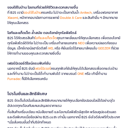
ต่างๆ
ของใช้ในบ้าน ไอเทมที่ช่วยให้ชีวิตสะดวกสบายขึ้น
ที่ B2S เรามี
ของใช้ในบ้าน
ครบครัน ไม่ว่าจะเป็นกาต้มน้ำ
Anitech
, เครื่องฟอกอากาศ
อุปกรณ์สำหรับงานสีน้ำ
Xiaomi
, หน้ากากอนามัยทางการแพทย์
Double A Care
และสินค้าอื่น ๆ อีกมากมาย
งานสีน้ำต้องการพู่กันขนอ่อนที่อุ้มน้ำได้ดี กระดาษหนาพิเศษ 300 แกรมขึ้น
ให้คุณเลือกสรร
ไป และจานสีที่มีช่องผสมสีเยอะ เทคนิคสีน้ำเน้นความโปร่งใสและการไหล
ของสี จึงต้องใช้อุปกรณ์ที่รองรับน้ำได้ดี
ไอทีและแก็ดเจ็ต ล้ำสมัย ตอบโจทย์ทุกไลฟ์สไตล์
B2S ได้คัดสรรสินค้า
ไอทีและแก็ดเจ็ต
คุณภาพเยี่ยมมาให้คุณเลือกสรร เพื่อตอบโจทย์
อุปกรณ์สำหรับงานสีอะคริลิก
ทุกไลฟ์สไตล์ดิจิทัล ไม่ว่าจะเป็น เครื่องทำลายเอกสาร
NEO
เพื่อความปลอดภัยของ
ข้อมูล, เอ็กซ์เทอนัลฮาร์ดดิสก์
WD
, หรือ คีย์บอร์ดไร้สายเมาส์คอมโบ
GEEZER
ที่ช่วย
สีอะคริลิกเป็นสีที่แห้งเร็วและเข้มข้น ใช้พู่กันสังเคราะห์ที่ล้างทำความสะอาด
ให้การทำงานของคุณสะดวกสบายยิ่งขึ้น
ง่าย กระดาษหรือผ้าใบหนาที่ทาสีรองพื้นแล้ว และจานสีที่ทำความสะอาดง่าย
เพราะสีแห้งเร็ว
เฟอร์นิเจอร์ดีไซน์ครบฟังก์ชั่น
นอกจากนี้ B2S ยังมี
เฟอร์นิเจอร์
ครบทุกฟังก์ชันให้คุณได้เลือกสรรเพื่อตกแต่งบ้าน
อุปกรณ์สำหรับงานสเก็ตช์
และที่ทำงาน ไม่ว่าจะเป็นโต๊ะทำงานพับได้ จากแบรนด์
ONE
หรือ เก้าอี้ทำงาน
งานสเก็ตช์เน้นความรวดเร็วและพกพาสะดวก ใช้ดินสอหลายระดับความแข็ง
Furradec
ก็มีให้เลือกครบครัน
สมุดสเก็ตช์ขนาดเล็กถึงกลาง ยางลบคุณภาพดี และดินสอถ่านสำหรับทำ
เงาเข้ม การมีอุปกรณ์ที่พกพาง่ายจะช่วยให้สเก็ตช์ได้ทุกที่ทุกเวลา
โปรโมชั่นและสิทธิพิเศษ
คำถามที่พบบ่อยเกี่ยวกับอุปกรณ์ศิลปะ
B2S จัดเต็มโปรโมชั่นและสิทธิพิเศษมากมายให้คุณเลือกช้อปออนไลน์ได้อย่างจุใจ
อัปเดตทุกเดือนกับแคมเปญลดราคาแรง
ควรเริ่มต้นด้วยอุปกรณ์ศิลปะอะไรดี
ทั้งสินค้าเครื่องเขียน หนังสือขายดี และไอเทมไลฟ์สไตล์สุดชิค พร้อมคูปองส่วนลด
ควรเริ่มต้นด้วยดินสอ สมุดสเก็ตช์ ยางลบ และสีไม้หรือสีน้ำชุดเล็ก อุปกรณ์
และดีลพิเศษเมื่อช้อปผ่าน B2S.co.th เท่านั้น นอกจากนี้ B2S ยังใจดีส่งฟรีทั่วประเทศ
เหล่านี้ใช้งานง่าย ราคาไม่สูง และเหมาะสำหรับการฝึกฝนพื้นฐาน
*เมื่อสั่งครบขั้นต่ำที่บริษัทกำหนด