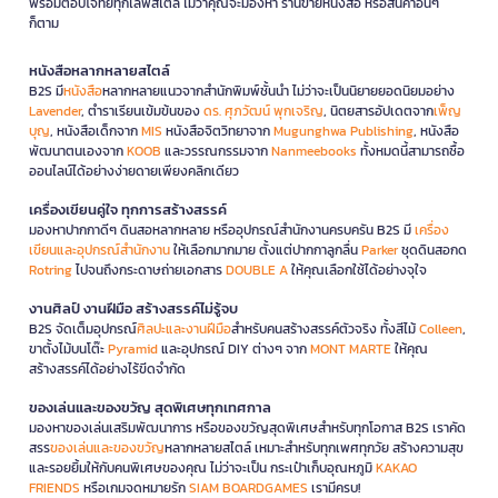
พร้อมตอบโจทย์ทุกไลฟ์สไตล์ ไม่ว่าคุณจะมองหา ร้านขายหนังสือ หรือสินค้าอื่นๆ
สร้างแรงบันดาลใจ
การมีเครื่องมือที่ดีกระตุ้นให้อยากสร้างสรรค์ผลงาน
ก็ตาม
มากขึ้น เพราะมั่นใจว่าอุปกรณ์จะช่วยถ่ายทอดไอเดียออกมาได้ตามที่
ต้องการ
หนังสือหลากหลายสไตล์
เทคนิคการใช้อุปกรณ์ศิลปะให้เกิดประสิทธิภาพ
B2S มี
หนังสือ
หลากหลายแนวจากสำนักพิมพ์ชั้นนำ ไม่ว่าจะเป็นนิยายยอดนิยมอย่าง
Lavender
, ตำราเรียนเข้มข้นของ
ดร. ศุภวัฒน์ พุกเจริญ
, นิตยสารอัปเดตจาก
เพ็ญ
สูงสุด
บุญ
, หนังสือเด็กจาก
MIS
หนังสือจิตวิทยาจาก
Mugunghwa Publishing
, หนังสือ
พัฒนาตนเองจาก
KOOB
และวรรณกรรมจาก
Nanmeebooks
ทั้งหมดนี้สามารถซื้อ
การเลือกพู่กันให้เหมาะกับงาน
ออนไลน์ได้อย่างง่ายดายเพียงคลิกเดียว
พู่กันปลายกลมเหมาะสำหรับลากเส้นและทาสีละเอียด พู่กันปลายแบนใช้ทาสี
พื้นใหญ่ และพู่กันปลายแฉกเหมาะสำหรับทำเทคนิคพิเศษ เช่น ขนหรือหญ้า
เครื่องเขียนคู่ใจ ทุกการสร้างสรรค์
การมีพู่กันหลายแบบจะช่วยให้ทำงานได้หลากหลายและรวดเร็วขึ้น
มองหาปากกาดีๆ ดินสอหลากหลาย หรืออุปกรณ์สำนักงานครบครัน B2S มี
เครื่อง
เขียนและอุปกรณ์สำนักงาน
ให้เลือกมากมาย ตั้งแต่ปากกาลูกลื่น
Parker
ชุดดินสอกด
การใช้กระดาษตามประเภทสี
Rotring
ไปจนถึงกระดาษถ่ายเอกสาร
DOUBLE A
ให้คุณเลือกใช้ได้อย่างจุใจ
สีน้ำต้องใช้กระดาษหนาที่ซับน้ำได้ดี สีไม้ใช้กระดาษเนื้อละเอียด และสีพาสเทล
งานศิลป์ งานฝีมือ สร้างสรรค์ไม่รู้จบ
ใช้กระดาษผิวหยาบ การเลือกกระดาษให้ตรงกับประเภทสีจะทำให้ผลงานออก
B2S จัดเต็มอุปกรณ์
ศิลปะและงานฝีมือ
สำหรับคนสร้างสรรค์ตัวจริง ทั้งสีไม้
Colleen
,
มาสวยงามและยึดสีได้นาน
ขาตั้งไม้บนโต๊ะ
Pyramid
และอุปกรณ์ DIY ต่างๆ จาก
MONT MARTE
ให้คุณ
สร้างสรรค์ได้อย่างไร้ขีดจำกัด
การจัดระเบียบอุปกรณ์
การจัดเก็บอุปกรณ์ศิลปะอย่างเป็นระเบียบจะช่วยให้หยิบใช้งานได้รวดเร็ว
ของเล่นและของขวัญ สุดพิเศษทุกเทศกาล
และยืดอายุการใช้งานของอุปกรณ์ ใช้กล่องหรือตะแกรงแบ่งแยกเครื่องมือ
มองหาของเล่นเสริมพัฒนาการ หรือของขวัญสุดพิเศษสำหรับทุกโอกาส B2S เราคัด
ตามประเภท เช่น พู่กันแยกตามขนาด สีแยกตามชนิด
สรร
ของเล่นและของขวัญ
หลากหลายสไตล์ เหมาะสำหรับทุกเพศทุกวัย สร้างความสุข
และรอยยิ้มให้กับคนพิเศษของคุณ ไม่ว่าจะเป็น กระเป๋าเก็บอุณหภูมิ
KAKAO
ความแตกต่างระหว่างอุปกรณ์ศิลปะสำหรับงาน
FRIENDS
หรือเกมจดหมายรัก
SIAM BOARDGAMES
เรามีครบ!