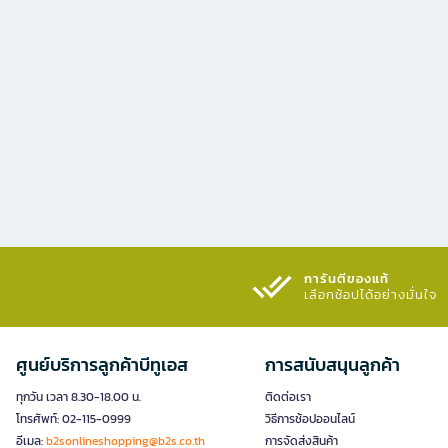
การันตีของแท้
เลือกช้อปได้อย่างมั่นใจ​
ศูนย์บริการลูกค้าบีทูเอส
การสนับสนุนลูกค้า
ทุกวัน เวลา 8.30-18.00 น.
ติดต่อเรา
โทรศัพท์: 02-115-0999
วิธีการช้อปออนไลน์
อีเมล:
b2sonlineshopping@b2s.co.th
การจัดส่งสินค้า