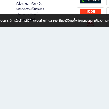
ที่ตั้งและเวลาเปิด / ปิด
นโยบายความเป็นส่วนตัว
นโยบายการใช้คุกกี้
นักลงทุนสัมพันธ์
อประสบการณ์การใช้บริการที่ดีที่สุดของท่าน ท่านสามารถศึกษาวิธีการตั้งค่าการควบคุมคุกกี้ของท่าน
ทุกวัย
ขียน ให้คุณรู้สึกเหมือนมีร้านหนังสือใกล้ฉันอยู่ในมือ ช้อปง่าย ไม่ต้องออกจากบ้าน เพราะ b2
 ชั่วโมง พร้อมโปรโมชั่นและสิทธิพิเศษมากมาย