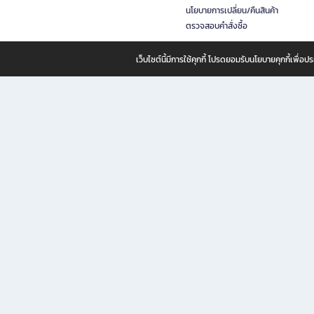
นโยบายการเปลี่ยน/คืนสินค้า
ตรวจสอบคำสั่งซื้อ
เว็บไซต์นี้มีการใช้คุกกี้ โปรดยอมรับนโยบายคุกกี้เพื่
B2S ธุรกิจในเครือ เซ็นทรัล รีเทล คอร์ปอเรชั่น จำกัด (มหาชน)
B2S Online แหล่งรวมหนังสือ เครื่องเขียน และแรงบันดาลใจสำหรับ
B2S Online คือร้านหนังสือและเครื่องเขียนออนไลน์ที่ครบครัน ตอบโจทย์คนรักการอ่านและงานเ
ทำไม B2S Online คือแหล่งช้อปปิ้งที่คุณไม่ควรพลาด
ไม่ว่าคุณจะเป็นนักเรียน นักศึกษา คนทำงาน B2S พร้อมให้คุณเลือกสินค้าคุณภาพได้ตลอด 24