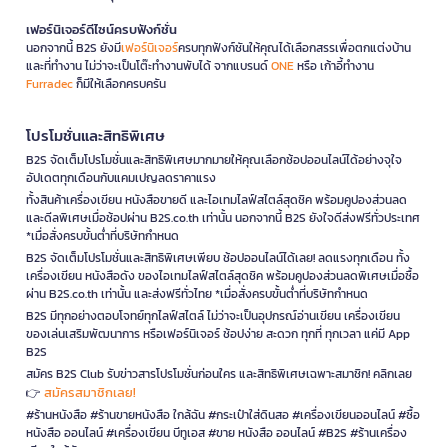
เฟอร์นิเจอร์ดีไซน์ครบฟังก์ชั่น
นอกจากนี้ B2S ยังมี
เฟอร์นิเจอร์
ครบทุกฟังก์ชันให้คุณได้เลือกสรรเพื่อตกแต่งบ้าน
และที่ทำงาน ไม่ว่าจะเป็นโต๊ะทำงานพับได้ จากแบรนด์
ONE
หรือ เก้าอี้ทำงาน
Furradec
ก็มีให้เลือกครบครัน
โปรโมชั่นและสิทธิพิเศษ
B2S จัดเต็มโปรโมชั่นและสิทธิพิเศษมากมายให้คุณเลือกช้อปออนไลน์ได้อย่างจุใจ
อัปเดตทุกเดือนกับแคมเปญลดราคาแรง
ทั้งสินค้าเครื่องเขียน หนังสือขายดี และไอเทมไลฟ์สไตล์สุดชิค พร้อมคูปองส่วนลด
และดีลพิเศษเมื่อช้อปผ่าน B2S.co.th เท่านั้น นอกจากนี้ B2S ยังใจดีส่งฟรีทั่วประเทศ
*เมื่อสั่งครบขั้นต่ำที่บริษัทกำหนด
B2S จัดเต็มโปรโมชั่นและสิทธิพิเศษเพียบ ช้อปออนไลน์ได้เลย! ลดแรงทุกเดือน ทั้ง
เครื่องเขียน หนังสือดัง ของไอเทมไลฟ์สไตล์สุดชิค พร้อมคูปองส่วนลดพิเศษเมื่อซื้อ
ผ่าน B2S.co.th เท่านั้น และส่งฟรีทั่วไทย *เมื่อสั่งครบขั้นต่ำที่บริษัทกำหนด
B2S มีทุกอย่างตอบโจทย์ทุกไลฟ์สไตล์ ไม่ว่าจะเป็นอุปกรณ์อ่านเขียน เครื่องเขียน
ของเล่นเสริมพัฒนาการ หรือเฟอร์นิเจอร์ ช้อปง่าย สะดวก ทุกที่ ทุกเวลา แค่มี App
B2S
สมัคร B2S Club รับข่าวสารโปรโมชั่นก่อนใคร และสิทธิพิเศษเฉพาะสมาชิก! คลิกเลย
สมัครสมาชิกเลย!
👉
#ร้านหนังสือ #ร้านขายหนังสือ ใกล้ฉัน #กระเป๋าใส่ดินสอ #เครื่องเขียนออนไลน์ #ซื้อ
หนังสือ ออนไลน์ #เครื่องเขียน บีทูเอส #ขาย หนังสือ ออนไลน์ #B2S #ร้านเครื่อง