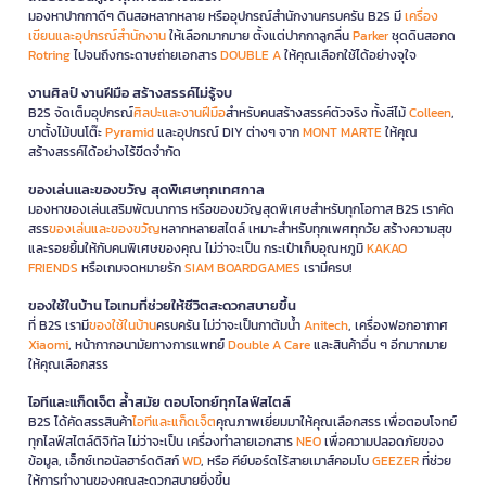
มองหาปากกาดีๆ ดินสอหลากหลาย หรืออุปกรณ์สำนักงานครบครัน B2S มี
เครื่อง
เขียนและอุปกรณ์สำนักงาน
ให้เลือกมากมาย ตั้งแต่ปากกาลูกลื่น
Parker
ชุดดินสอกด
Rotring
ไปจนถึงกระดาษถ่ายเอกสาร
DOUBLE A
ให้คุณเลือกใช้ได้อย่างจุใจ
งานศิลป์ งานฝีมือ สร้างสรรค์ไม่รู้จบ
B2S จัดเต็มอุปกรณ์
ศิลปะและงานฝีมือ
สำหรับคนสร้างสรรค์ตัวจริง ทั้งสีไม้
Colleen
,
ขาตั้งไม้บนโต๊ะ
Pyramid
และอุปกรณ์ DIY ต่างๆ จาก
MONT MARTE
ให้คุณ
สร้างสรรค์ได้อย่างไร้ขีดจำกัด
ของเล่นและของขวัญ สุดพิเศษทุกเทศกาล
มองหาของเล่นเสริมพัฒนาการ หรือของขวัญสุดพิเศษสำหรับทุกโอกาส B2S เราคัด
สรร
ของเล่นและของขวัญ
หลากหลายสไตล์ เหมาะสำหรับทุกเพศทุกวัย สร้างความสุข
และรอยยิ้มให้กับคนพิเศษของคุณ ไม่ว่าจะเป็น กระเป๋าเก็บอุณหภูมิ
KAKAO
FRIENDS
หรือเกมจดหมายรัก
SIAM BOARDGAMES
เรามีครบ!
ของใช้ในบ้าน ไอเทมที่ช่วยให้ชีวิตสะดวกสบายขึ้น
ที่ B2S เรามี
ของใช้ในบ้าน
ครบครัน ไม่ว่าจะเป็นกาต้มน้ำ
Anitech
, เครื่องฟอกอากาศ
Xiaomi
, หน้ากากอนามัยทางการแพทย์
Double A Care
และสินค้าอื่น ๆ อีกมากมาย
ให้คุณเลือกสรร
ไอทีและแก็ดเจ็ต ล้ำสมัย ตอบโจทย์ทุกไลฟ์สไตล์
B2S ได้คัดสรรสินค้า
ไอทีและแก็ดเจ็ต
คุณภาพเยี่ยมมาให้คุณเลือกสรร เพื่อตอบโจทย์
ทุกไลฟ์สไตล์ดิจิทัล ไม่ว่าจะเป็น เครื่องทำลายเอกสาร
NEO
เพื่อความปลอดภัยของ
ข้อมูล, เอ็กซ์เทอนัลฮาร์ดดิสก์
WD
, หรือ คีย์บอร์ดไร้สายเมาส์คอมโบ
GEEZER
ที่ช่วย
ให้การทำงานของคุณสะดวกสบายยิ่งขึ้น