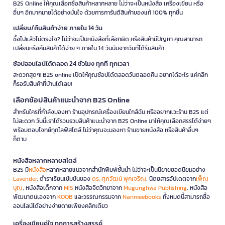
B2S Online ให้คุณเลือกซื้อสินค้าหลากหลาย ไม่ว่าจะเป็นหนังสือ เครื่องเขียน หรือ
อื่นๆ อีกมากมายได้อย่างมั่นใจ ด้วยการการันตีสินค้าของแท้ 100% ทุกชิ้น
เปลี่ยน/คืนสินค้าง่าย ภายใน 14 วัน
ซื้อไปแล้วไม่ตรงใจ? ไม่ว่าจะเป็นหนังสือที่เลือกผิด หรือสินค้ามีปัญหา คุณสามารถ
เปลี่ยนหรือคืนสินค้าได้ง่าย ๆ ภายใน 14 วันนับจากวันที่ได้รับสินค้า
ช้อปออนไลน์ได้ตลอด 24 ชั่วโมง ทุกที่ ทุกเวลา
สะดวกสุดๆ! B2S online เปิดให้คุณช้อปได้ตลอดวันตลอดคืน อยากได้อะไร แค่คลิก
ก็รอรับสินค้าที่บ้านได้เลย!
เลือกช้อปสินค้าแนะนำจาก B2S Online
สำหรับใครที่กำลังมองหา ร้านอุปกรณ์เครื่องเขียนใกล้ฉัน หรืออยากแวะร้าน B2S แต่
ไม่สะดวก วันนี้เราได้รวบรวมสินค้าแนะนำจาก B2S Online มาให้คุณเลือกสรรได้ง่ายๆ
พร้อมตอบโจทย์ทุกไลฟ์สไตล์ ไม่ว่าคุณจะมองหา ร้านขายหนังสือ หรือสินค้าอื่นๆ
ก็ตาม
หนังสือหลากหลายสไตล์
B2S มี
หนังสือ
หลากหลายแนวจากสำนักพิมพ์ชั้นนำ ไม่ว่าจะเป็นนิยายยอดนิยมอย่าง
Lavender
, ตำราเรียนเข้มข้นของ
ดร. ศุภวัฒน์ พุกเจริญ
, นิตยสารอัปเดตจาก
เพ็ญ
บุญ
, หนังสือเด็กจาก
MIS
หนังสือจิตวิทยาจาก
Mugunghwa Publishing
, หนังสือ
พัฒนาตนเองจาก
KOOB
และวรรณกรรมจาก
Nanmeebooks
ทั้งหมดนี้สามารถซื้อ
ออนไลน์ได้อย่างง่ายดายเพียงคลิกเดียว
เครื่องเขียนคู่ใจ ทุกการสร้างสรรค์