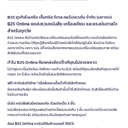
B2S ธุรกิจในเครือ เซ็นทรัล รีเทล คอร์ปอเรชั่น จำกัด (มหาชน)
B2S Online แหล่งรวมหนังสือ เครื่องเขียน และแรงบันดาลใจ
สำหรับทุกวัย
B2S Online คือร้านหนังสือและเครื่องเขียนออนไลน์ที่ครบครัน ตอบโจทย์คนรักการ
อ่านและงานเขียน ให้คุณรู้สึกเหมือนมีร้านหนังสือใกล้ฉันอยู่ในมือ ช้อปง่าย ไม่ต้อง
ออกจากบ้าน เพราะ b2s มีทั้งหนังสือหลากหลายแนวและเครื่องเขียนคุณภาพ พร้อม
สิทธิพิเศษที่ไม่ควรพลาด!
ทำไม B2S Online คือแหล่งช้อปปิ้งที่คุณไม่ควรพลาด
ไม่ว่าคุณจะเป็นนักเรียน นักศึกษา คนทำงาน B2S พร้อมให้คุณเลือกสินค้าคุณภาพได้
ตลอด 24 ชั่วโมง พร้อมโปรโมชั่นและสิทธิพิเศษมากมาย
ฟรี! ค่าจัดส่งทั่วไทย *เมื่อสั่งครบขั้นต่ำที่บริษัทกำหนด
ช้อปเพลินเกินคุ้ม! เพียงมียอดสั่งซื้อสินค้าขั้นต่ำที่บริษัทกำหนด รับสิทธิ์ส่งฟรีถึงบ้าน
ไม่ต้องจ่ายเพิ่ม
มั่นใจ หนังสือถึงมือปลอดภัย ด้วยบับเบิ้ล 3 ชั้น
หนังสือทุกเล่มจากบีทูเอสห่อด้วยบับเบิ้ลหนาแน่นถึง 3 ชั้น หมดกังวลเรื่องความเสีย
หายระหว่างจัดส่ง พร้อมส่งตรงถึงมือคุณในสภาพสมบูรณ์
ช้อป B2S Online การันตีสินค้าของแท้ 100%