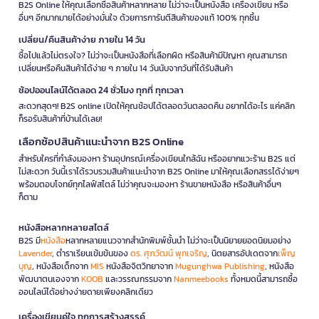
B2S Online ให้คุณเลือกซื้อสินค้าหลากหลาย ไม่ว่าจะเป็นหนังสือ เครื่องเขียน หรือ
อื่นๆ อีกมากมายได้อย่างมั่นใจ ด้วยการการันตีสินค้าของแท้ 100% ทุกชิ้น
เปลี่ยน/คืนสินค้าง่าย ภายใน 14 วัน
ซื้อไปแล้วไม่ตรงใจ? ไม่ว่าจะเป็นหนังสือที่เลือกผิด หรือสินค้ามีปัญหา คุณสามารถ
เปลี่ยนหรือคืนสินค้าได้ง่าย ๆ ภายใน 14 วันนับจากวันที่ได้รับสินค้า
ช้อปออนไลน์ได้ตลอด 24 ชั่วโมง ทุกที่ ทุกเวลา
สะดวกสุดๆ! B2S online เปิดให้คุณช้อปได้ตลอดวันตลอดคืน อยากได้อะไร แค่คลิก
ก็รอรับสินค้าที่บ้านได้เลย!
เลือกช้อปสินค้าแนะนำจาก B2S Online
สำหรับใครที่กำลังมองหา ร้านอุปกรณ์เครื่องเขียนใกล้ฉัน หรืออยากแวะร้าน B2S แต่
ไม่สะดวก วันนี้เราได้รวบรวมสินค้าแนะนำจาก B2S Online มาให้คุณเลือกสรรได้ง่ายๆ
พร้อมตอบโจทย์ทุกไลฟ์สไตล์ ไม่ว่าคุณจะมองหา ร้านขายหนังสือ หรือสินค้าอื่นๆ
ก็ตาม
หนังสือหลากหลายสไตล์
B2S มี
หนังสือ
หลากหลายแนวจากสำนักพิมพ์ชั้นนำ ไม่ว่าจะเป็นนิยายยอดนิยมอย่าง
Lavender
, ตำราเรียนเข้มข้นของ
ดร. ศุภวัฒน์ พุกเจริญ
, นิตยสารอัปเดตจาก
เพ็ญ
บุญ
, หนังสือเด็กจาก
MIS
หนังสือจิตวิทยาจาก
Mugunghwa Publishing
, หนังสือ
พัฒนาตนเองจาก
KOOB
และวรรณกรรมจาก
Nanmeebooks
ทั้งหมดนี้สามารถซื้อ
ออนไลน์ได้อย่างง่ายดายเพียงคลิกเดียว
เครื่องเขียนคู่ใจ ทุกการสร้างสรรค์