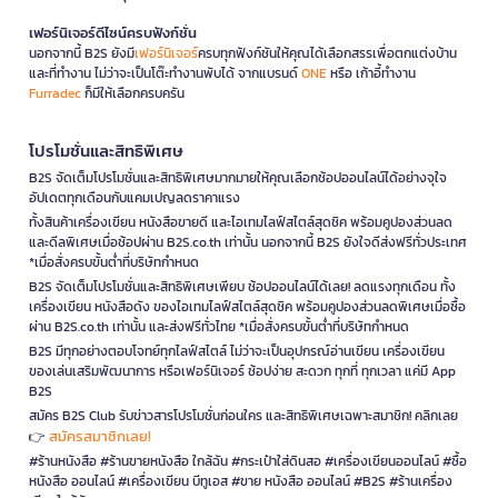
เฟอร์นิเจอร์ดีไซน์ครบฟังก์ชั่น
นอกจากนี้ B2S ยังมี
เฟอร์นิเจอร์
ครบทุกฟังก์ชันให้คุณได้เลือกสรรเพื่อตกแต่งบ้าน
และที่ทำงาน ไม่ว่าจะเป็นโต๊ะทำงานพับได้ จากแบรนด์
ONE
หรือ เก้าอี้ทำงาน
Furradec
ก็มีให้เลือกครบครัน
โปรโมชั่นและสิทธิพิเศษ
B2S จัดเต็มโปรโมชั่นและสิทธิพิเศษมากมายให้คุณเลือกช้อปออนไลน์ได้อย่างจุใจ
อัปเดตทุกเดือนกับแคมเปญลดราคาแรง
ทั้งสินค้าเครื่องเขียน หนังสือขายดี และไอเทมไลฟ์สไตล์สุดชิค พร้อมคูปองส่วนลด
และดีลพิเศษเมื่อช้อปผ่าน B2S.co.th เท่านั้น นอกจากนี้ B2S ยังใจดีส่งฟรีทั่วประเทศ
*เมื่อสั่งครบขั้นต่ำที่บริษัทกำหนด
B2S จัดเต็มโปรโมชั่นและสิทธิพิเศษเพียบ ช้อปออนไลน์ได้เลย! ลดแรงทุกเดือน ทั้ง
เครื่องเขียน หนังสือดัง ของไอเทมไลฟ์สไตล์สุดชิค พร้อมคูปองส่วนลดพิเศษเมื่อซื้อ
ผ่าน B2S.co.th เท่านั้น และส่งฟรีทั่วไทย *เมื่อสั่งครบขั้นต่ำที่บริษัทกำหนด
B2S มีทุกอย่างตอบโจทย์ทุกไลฟ์สไตล์ ไม่ว่าจะเป็นอุปกรณ์อ่านเขียน เครื่องเขียน
ของเล่นเสริมพัฒนาการ หรือเฟอร์นิเจอร์ ช้อปง่าย สะดวก ทุกที่ ทุกเวลา แค่มี App
B2S
สมัคร B2S Club รับข่าวสารโปรโมชั่นก่อนใคร และสิทธิพิเศษเฉพาะสมาชิก! คลิกเลย
สมัครสมาชิกเลย!
👉
#ร้านหนังสือ #ร้านขายหนังสือ ใกล้ฉัน #กระเป๋าใส่ดินสอ #เครื่องเขียนออนไลน์ #ซื้อ
หนังสือ ออนไลน์ #เครื่องเขียน บีทูเอส #ขาย หนังสือ ออนไลน์ #B2S #ร้านเครื่อง