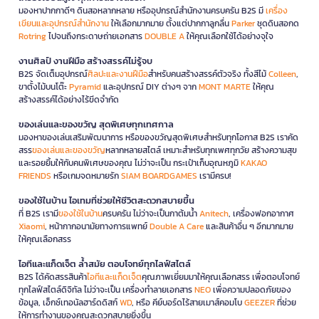
มองหาปากกาดีๆ ดินสอหลากหลาย หรืออุปกรณ์สำนักงานครบครัน B2S มี
เครื่อง
เขียนและอุปกรณ์สำนักงาน
ให้เลือกมากมาย ตั้งแต่ปากกาลูกลื่น
Parker
ชุดดินสอกด
Rotring
ไปจนถึงกระดาษถ่ายเอกสาร
DOUBLE A
ให้คุณเลือกใช้ได้อย่างจุใจ
งานศิลป์ งานฝีมือ สร้างสรรค์ไม่รู้จบ
B2S จัดเต็มอุปกรณ์
ศิลปะและงานฝีมือ
สำหรับคนสร้างสรรค์ตัวจริง ทั้งสีไม้
Colleen
,
ขาตั้งไม้บนโต๊ะ
Pyramid
และอุปกรณ์ DIY ต่างๆ จาก
MONT MARTE
ให้คุณ
สร้างสรรค์ได้อย่างไร้ขีดจำกัด
ของเล่นและของขวัญ สุดพิเศษทุกเทศกาล
มองหาของเล่นเสริมพัฒนาการ หรือของขวัญสุดพิเศษสำหรับทุกโอกาส B2S เราคัด
สรร
ของเล่นและของขวัญ
หลากหลายสไตล์ เหมาะสำหรับทุกเพศทุกวัย สร้างความสุข
และรอยยิ้มให้กับคนพิเศษของคุณ ไม่ว่าจะเป็น กระเป๋าเก็บอุณหภูมิ
KAKAO
FRIENDS
หรือเกมจดหมายรัก
SIAM BOARDGAMES
เรามีครบ!
ของใช้ในบ้าน ไอเทมที่ช่วยให้ชีวิตสะดวกสบายขึ้น
ที่ B2S เรามี
ของใช้ในบ้าน
ครบครัน ไม่ว่าจะเป็นกาต้มน้ำ
Anitech
, เครื่องฟอกอากาศ
Xiaomi
, หน้ากากอนามัยทางการแพทย์
Double A Care
และสินค้าอื่น ๆ อีกมากมาย
ให้คุณเลือกสรร
ไอทีและแก็ดเจ็ต ล้ำสมัย ตอบโจทย์ทุกไลฟ์สไตล์
B2S ได้คัดสรรสินค้า
ไอทีและแก็ดเจ็ต
คุณภาพเยี่ยมมาให้คุณเลือกสรร เพื่อตอบโจทย์
ทุกไลฟ์สไตล์ดิจิทัล ไม่ว่าจะเป็น เครื่องทำลายเอกสาร
NEO
เพื่อความปลอดภัยของ
ข้อมูล, เอ็กซ์เทอนัลฮาร์ดดิสก์
WD
, หรือ คีย์บอร์ดไร้สายเมาส์คอมโบ
GEEZER
ที่ช่วย
ให้การทำงานของคุณสะดวกสบายยิ่งขึ้น