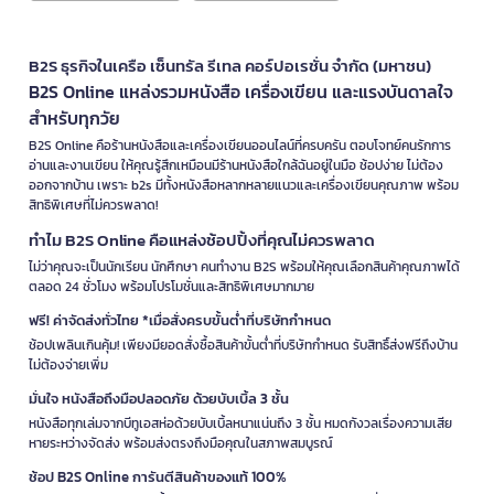
B2S ธุรกิจในเครือ เซ็นทรัล รีเทล คอร์ปอเรชั่น จำกัด (มหาชน)
B2S Online แหล่งรวมหนังสือ เครื่องเขียน และแรงบันดาลใจ
สำหรับทุกวัย
B2S Online คือร้านหนังสือและเครื่องเขียนออนไลน์ที่ครบครัน ตอบโจทย์คนรักการ
อ่านและงานเขียน ให้คุณรู้สึกเหมือนมีร้านหนังสือใกล้ฉันอยู่ในมือ ช้อปง่าย ไม่ต้อง
ออกจากบ้าน เพราะ b2s มีทั้งหนังสือหลากหลายแนวและเครื่องเขียนคุณภาพ พร้อม
สิทธิพิเศษที่ไม่ควรพลาด!
ทำไม B2S Online คือแหล่งช้อปปิ้งที่คุณไม่ควรพลาด
ไม่ว่าคุณจะเป็นนักเรียน นักศึกษา คนทำงาน B2S พร้อมให้คุณเลือกสินค้าคุณภาพได้
ตลอด 24 ชั่วโมง พร้อมโปรโมชั่นและสิทธิพิเศษมากมาย
ฟรี! ค่าจัดส่งทั่วไทย *เมื่อสั่งครบขั้นต่ำที่บริษัทกำหนด
ช้อปเพลินเกินคุ้ม! เพียงมียอดสั่งซื้อสินค้าขั้นต่ำที่บริษัทกำหนด รับสิทธิ์ส่งฟรีถึงบ้าน
ไม่ต้องจ่ายเพิ่ม
มั่นใจ หนังสือถึงมือปลอดภัย ด้วยบับเบิ้ล 3 ชั้น
หนังสือทุกเล่มจากบีทูเอสห่อด้วยบับเบิ้ลหนาแน่นถึง 3 ชั้น หมดกังวลเรื่องความเสีย
หายระหว่างจัดส่ง พร้อมส่งตรงถึงมือคุณในสภาพสมบูรณ์
ช้อป B2S Online การันตีสินค้าของแท้ 100%