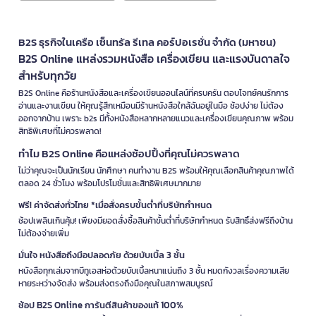
B2S ธุรกิจในเครือ เซ็นทรัล รีเทล คอร์ปอเรชั่น จำกัด (มหาชน)
B2S Online แหล่งรวมหนังสือ เครื่องเขียน และแรงบันดาลใจ
สำหรับทุกวัย
B2S Online คือร้านหนังสือและเครื่องเขียนออนไลน์ที่ครบครัน ตอบโจทย์คนรักการ
อ่านและงานเขียน ให้คุณรู้สึกเหมือนมีร้านหนังสือใกล้ฉันอยู่ในมือ ช้อปง่าย ไม่ต้อง
ออกจากบ้าน เพราะ b2s มีทั้งหนังสือหลากหลายแนวและเครื่องเขียนคุณภาพ พร้อม
สิทธิพิเศษที่ไม่ควรพลาด!
ทำไม B2S Online คือแหล่งช้อปปิ้งที่คุณไม่ควรพลาด
ไม่ว่าคุณจะเป็นนักเรียน นักศึกษา คนทำงาน B2S พร้อมให้คุณเลือกสินค้าคุณภาพได้
ตลอด 24 ชั่วโมง พร้อมโปรโมชั่นและสิทธิพิเศษมากมาย
ฟรี! ค่าจัดส่งทั่วไทย *เมื่อสั่งครบขั้นต่ำที่บริษัทกำหนด
ช้อปเพลินเกินคุ้ม! เพียงมียอดสั่งซื้อสินค้าขั้นต่ำที่บริษัทกำหนด รับสิทธิ์ส่งฟรีถึงบ้าน
ไม่ต้องจ่ายเพิ่ม
มั่นใจ หนังสือถึงมือปลอดภัย ด้วยบับเบิ้ล 3 ชั้น
หนังสือทุกเล่มจากบีทูเอสห่อด้วยบับเบิ้ลหนาแน่นถึง 3 ชั้น หมดกังวลเรื่องความเสีย
หายระหว่างจัดส่ง พร้อมส่งตรงถึงมือคุณในสภาพสมบูรณ์
ช้อป B2S Online การันตีสินค้าของแท้ 100%