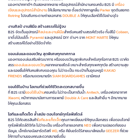
มองหาปากกาดีๆ ดินสอหลากหลาย หรืออุปกรณ์สำนักงานครบครัน B2S มี
เครื่อง
เขียนและอุปกรณ์สำนักงาน
ให้เลือกมากมาย ตั้งแต่ปากกาลูกลื่น
Parker
ชุดดินสอกด
Rotring
ไปจนถึงกระดาษถ่ายเอกสาร
DOUBLE A
ให้คุณเลือกใช้ได้อย่างจุใจ
งานศิลป์ งานฝีมือ สร้างสรรค์ไม่รู้จบ
B2S จัดเต็มอุปกรณ์
ศิลปะและงานฝีมือ
สำหรับคนสร้างสรรค์ตัวจริง ทั้งสีไม้
Colleen
,
ขาตั้งไม้บนโต๊ะ
Pyramid
และอุปกรณ์ DIY ต่างๆ จาก
MONT MARTE
ให้คุณ
สร้างสรรค์ได้อย่างไร้ขีดจำกัด
ของเล่นและของขวัญ สุดพิเศษทุกเทศกาล
มองหาของเล่นเสริมพัฒนาการ หรือของขวัญสุดพิเศษสำหรับทุกโอกาส B2S เราคัด
สรร
ของเล่นและของขวัญ
หลากหลายสไตล์ เหมาะสำหรับทุกเพศทุกวัย สร้างความสุข
และรอยยิ้มให้กับคนพิเศษของคุณ ไม่ว่าจะเป็น กระเป๋าเก็บอุณหภูมิ
KAKAO
FRIENDS
หรือเกมจดหมายรัก
SIAM BOARDGAMES
เรามีครบ!
ของใช้ในบ้าน ไอเทมที่ช่วยให้ชีวิตสะดวกสบายขึ้น
ที่ B2S เรามี
ของใช้ในบ้าน
ครบครัน ไม่ว่าจะเป็นกาต้มน้ำ
Anitech
, เครื่องฟอกอากาศ
Xiaomi
, หน้ากากอนามัยทางการแพทย์
Double A Care
และสินค้าอื่น ๆ อีกมากมาย
ให้คุณเลือกสรร
ไอทีและแก็ดเจ็ต ล้ำสมัย ตอบโจทย์ทุกไลฟ์สไตล์
B2S ได้คัดสรรสินค้า
ไอทีและแก็ดเจ็ต
คุณภาพเยี่ยมมาให้คุณเลือกสรร เพื่อตอบโจทย์
ทุกไลฟ์สไตล์ดิจิทัล ไม่ว่าจะเป็น เครื่องทำลายเอกสาร
NEO
เพื่อความปลอดภัยของ
ข้อมูล, เอ็กซ์เทอนัลฮาร์ดดิสก์
WD
, หรือ คีย์บอร์ดไร้สายเมาส์คอมโบ
GEEZER
ที่ช่วย
ให้การทำงานของคุณสะดวกสบายยิ่งขึ้น