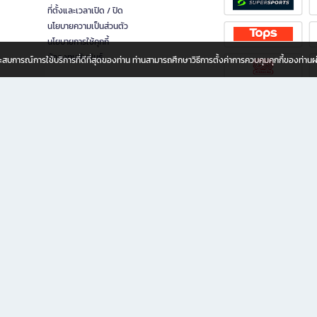
ที่ตั้งและเวลาเปิด / ปิด
นโยบายความเป็นส่วนตัว
นโยบายการใช้คุกกี้
นักลงทุนสัมพันธ์
อประสบการณ์การใช้บริการที่ดีที่สุดของท่าน ท่านสามารถศึกษาวิธีการตั้งค่าการควบคุมคุกกี้ของท่าน
ทุกวัย
ขียน ให้คุณรู้สึกเหมือนมีร้านหนังสือใกล้ฉันอยู่ในมือ ช้อปง่าย ไม่ต้องออกจากบ้าน เพราะ b2
 ชั่วโมง พร้อมโปรโมชั่นและสิทธิพิเศษมากมาย