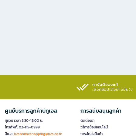
การันตีของแท้
เลือกช้อปได้อย่างมั่นใจ​
ศูนย์บริการลูกค้าบีทูเอส
การสนับสนุนลูกค้า
ทุกวัน เวลา 8.30-18.00 น.
ติดต่อเรา
โทรศัพท์: 02-115-0999
วิธีการช้อปออนไลน์
อีเมล:
b2sonlineshopping@b2s.co.th
การจัดส่งสินค้า