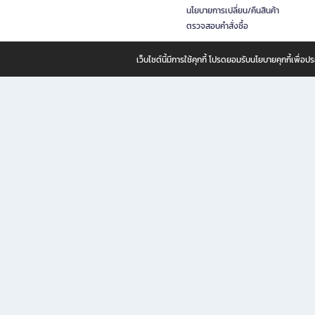
นโยบายการเปลี่ยน/คืนสินค้า
ตรวจสอบคำสั่งซื้อ
เว็บไซต์นี้มีการใช้คุกกี้ โปรดยอมรับนโยบายคุกกี้เพื่
B2S ธุรกิจในเครือ เซ็นทรัล รีเทล คอร์ปอเรชั่น จำกัด (มหาชน)
B2S Online แหล่งรวมหนังสือ เครื่องเขียน และแรงบันดาลใจสำหรับ
B2S Online คือร้านหนังสือและเครื่องเขียนออนไลน์ที่ครบครัน ตอบโจทย์คนรักการอ่านและงานเ
ทำไม B2S Online คือแหล่งช้อปปิ้งที่คุณไม่ควรพลาด
ไม่ว่าคุณจะเป็นนักเรียน นักศึกษา คนทำงาน B2S พร้อมให้คุณเลือกสินค้าคุณภาพได้ตลอด 24