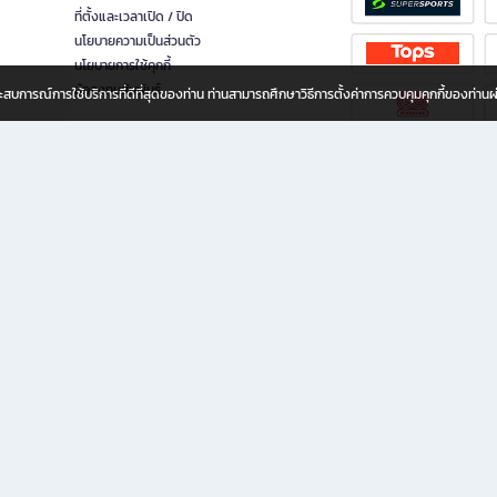
ที่ตั้งและเวลาเปิด / ปิด
นโยบายความเป็นส่วนตัว
นโยบายการใช้คุกกี้
นักลงทุนสัมพันธ์
อประสบการณ์การใช้บริการที่ดีที่สุดของท่าน ท่านสามารถศึกษาวิธีการตั้งค่าการควบคุมคุกกี้ของท่าน
ทุกวัย
ขียน ให้คุณรู้สึกเหมือนมีร้านหนังสือใกล้ฉันอยู่ในมือ ช้อปง่าย ไม่ต้องออกจากบ้าน เพราะ b2
 ชั่วโมง พร้อมโปรโมชั่นและสิทธิพิเศษมากมาย