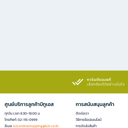
การันตีของแท้
เลือกช้อปได้อย่างมั่นใจ​
ศูนย์บริการลูกค้าบีทูเอส
การสนับสนุนลูกค้า
ทุกวัน เวลา 8.30-18.00 น.
ติดต่อเรา
โทรศัพท์: 02-115-0999
วิธีการช้อปออนไลน์
อีเมล:
b2sonlineshopping@b2s.co.th
การจัดส่งสินค้า