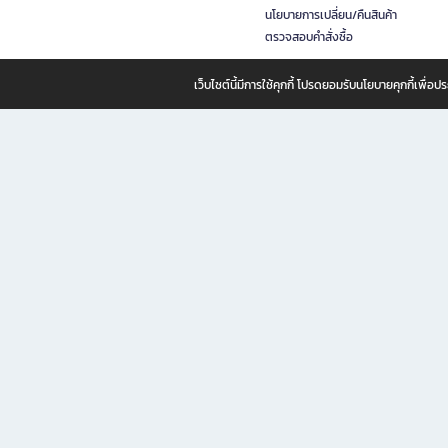
นโยบายการเปลี่ยน/คืนสินค้า
ตรวจสอบคำสั่งซื้อ
เว็บไซต์นี้มีการใช้คุกกี้ โปรดยอมรับนโยบายคุกกี้เพื่
B2S ธุรกิจในเครือ เซ็นทรัล รีเทล คอร์ปอเรชั่น จำกัด (มหาชน)
B2S Online แหล่งรวมหนังสือ เครื่องเขียน และแรงบันดาลใจสำหรับ
B2S Online คือร้านหนังสือและเครื่องเขียนออนไลน์ที่ครบครัน ตอบโจทย์คนรักการอ่านและงานเ
ทำไม B2S Online คือแหล่งช้อปปิ้งที่คุณไม่ควรพลาด
ไม่ว่าคุณจะเป็นนักเรียน นักศึกษา คนทำงาน B2S พร้อมให้คุณเลือกสินค้าคุณภาพได้ตลอด 24