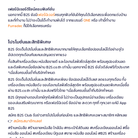
เฟอร์นิเจอร์ดีไซน์ครบฟังก์ชั่น
นอกจากนี้ B2S ยังมี
เฟอร์นิเจอร์
ครบทุกฟังก์ชันให้คุณได้เลือกสรรเพื่อตกแต่งบ้าน
และที่ทำงาน ไม่ว่าจะเป็นโต๊ะทำงานพับได้ จากแบรนด์
ONE
หรือ เก้าอี้ทำงาน
Furradec
ก็มีให้เลือกครบครัน
โปรโมชั่นและสิทธิพิเศษ
B2S จัดเต็มโปรโมชั่นและสิทธิพิเศษมากมายให้คุณเลือกช้อปออนไลน์ได้อย่างจุใจ
อัปเดตทุกเดือนกับแคมเปญลดราคาแรง
ทั้งสินค้าเครื่องเขียน หนังสือขายดี และไอเทมไลฟ์สไตล์สุดชิค พร้อมคูปองส่วนลด
และดีลพิเศษเมื่อช้อปผ่าน B2S.co.th เท่านั้น นอกจากนี้ B2S ยังใจดีส่งฟรีทั่วประเทศ
*เมื่อสั่งครบขั้นต่ำที่บริษัทกำหนด
B2S จัดเต็มโปรโมชั่นและสิทธิพิเศษเพียบ ช้อปออนไลน์ได้เลย! ลดแรงทุกเดือน ทั้ง
เครื่องเขียน หนังสือดัง ของไอเทมไลฟ์สไตล์สุดชิค พร้อมคูปองส่วนลดพิเศษเมื่อซื้อ
ผ่าน B2S.co.th เท่านั้น และส่งฟรีทั่วไทย *เมื่อสั่งครบขั้นต่ำที่บริษัทกำหนด
B2S มีทุกอย่างตอบโจทย์ทุกไลฟ์สไตล์ ไม่ว่าจะเป็นอุปกรณ์อ่านเขียน เครื่องเขียน
ของเล่นเสริมพัฒนาการ หรือเฟอร์นิเจอร์ ช้อปง่าย สะดวก ทุกที่ ทุกเวลา แค่มี App
B2S
สมัคร B2S Club รับข่าวสารโปรโมชั่นก่อนใคร และสิทธิพิเศษเฉพาะสมาชิก! คลิกเลย
สมัครสมาชิกเลย!
👉
#ร้านหนังสือ #ร้านขายหนังสือ ใกล้ฉัน #กระเป๋าใส่ดินสอ #เครื่องเขียนออนไลน์ #ซื้อ
หนังสือ ออนไลน์ #เครื่องเขียน บีทูเอส #ขาย หนังสือ ออนไลน์ #B2S #ร้านเครื่อง