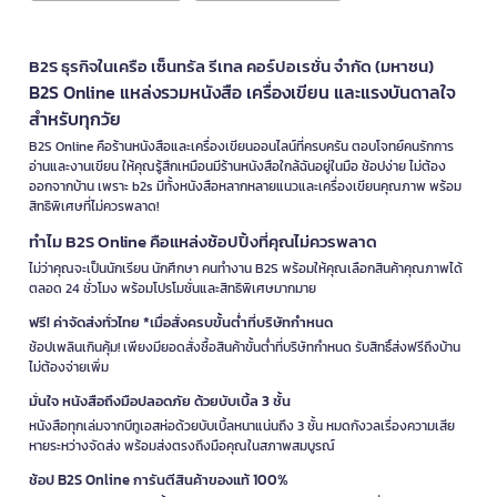
B2S ธุรกิจในเครือ เซ็นทรัล รีเทล คอร์ปอเรชั่น จำกัด (มหาชน)
B2S Online แหล่งรวมหนังสือ เครื่องเขียน และแรงบันดาลใจ
สำหรับทุกวัย
B2S Online คือร้านหนังสือและเครื่องเขียนออนไลน์ที่ครบครัน ตอบโจทย์คนรักการ
อ่านและงานเขียน ให้คุณรู้สึกเหมือนมีร้านหนังสือใกล้ฉันอยู่ในมือ ช้อปง่าย ไม่ต้อง
ออกจากบ้าน เพราะ b2s มีทั้งหนังสือหลากหลายแนวและเครื่องเขียนคุณภาพ พร้อม
สิทธิพิเศษที่ไม่ควรพลาด!
ทำไม B2S Online คือแหล่งช้อปปิ้งที่คุณไม่ควรพลาด
ไม่ว่าคุณจะเป็นนักเรียน นักศึกษา คนทำงาน B2S พร้อมให้คุณเลือกสินค้าคุณภาพได้
ตลอด 24 ชั่วโมง พร้อมโปรโมชั่นและสิทธิพิเศษมากมาย
ฟรี! ค่าจัดส่งทั่วไทย *เมื่อสั่งครบขั้นต่ำที่บริษัทกำหนด
ช้อปเพลินเกินคุ้ม! เพียงมียอดสั่งซื้อสินค้าขั้นต่ำที่บริษัทกำหนด รับสิทธิ์ส่งฟรีถึงบ้าน
ไม่ต้องจ่ายเพิ่ม
มั่นใจ หนังสือถึงมือปลอดภัย ด้วยบับเบิ้ล 3 ชั้น
หนังสือทุกเล่มจากบีทูเอสห่อด้วยบับเบิ้ลหนาแน่นถึง 3 ชั้น หมดกังวลเรื่องความเสีย
หายระหว่างจัดส่ง พร้อมส่งตรงถึงมือคุณในสภาพสมบูรณ์
ช้อป B2S Online การันตีสินค้าของแท้ 100%