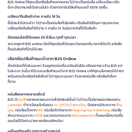
B2S Online ให้คุณเลือกซื้อสินค้าหลากหลาย ไม่ว่าจะเป็นหนังสือ เครื่องเขียน หรือ
อื่นๆ อีกมากมายได้อย่างมั่นใจ ด้วยการการันตีสินค้าของแท้ 100% ทุกชิ้น
เปลี่ยน/คืนสินค้าง่าย ภายใน 14 วัน
ซื้อไปแล้วไม่ตรงใจ? ไม่ว่าจะเป็นหนังสือที่เลือกผิด หรือสินค้ามีปัญหา คุณสามารถ
เปลี่ยนหรือคืนสินค้าได้ง่าย ๆ ภายใน 14 วันนับจากวันที่ได้รับสินค้า
ช้อปออนไลน์ได้ตลอด 24 ชั่วโมง ทุกที่ ทุกเวลา
สะดวกสุดๆ! B2S online เปิดให้คุณช้อปได้ตลอดวันตลอดคืน อยากได้อะไร แค่คลิก
ก็รอรับสินค้าที่บ้านได้เลย!
เลือกช้อปสินค้าแนะนำจาก B2S Online
สำหรับใครที่กำลังมองหา ร้านอุปกรณ์เครื่องเขียนใกล้ฉัน หรืออยากแวะร้าน B2S แต่
ไม่สะดวก วันนี้เราได้รวบรวมสินค้าแนะนำจาก B2S Online มาให้คุณเลือกสรรได้ง่ายๆ
พร้อมตอบโจทย์ทุกไลฟ์สไตล์ ไม่ว่าคุณจะมองหา ร้านขายหนังสือ หรือสินค้าอื่นๆ
ก็ตาม
หนังสือหลากหลายสไตล์
B2S มี
หนังสือ
หลากหลายแนวจากสำนักพิมพ์ชั้นนำ ไม่ว่าจะเป็นนิยายยอดนิยมอย่าง
Lavender
, ตำราเรียนเข้มข้นของ
ดร. ศุภวัฒน์ พุกเจริญ
, นิตยสารอัปเดตจาก
เพ็ญ
บุญ
, หนังสือเด็กจาก
MIS
หนังสือจิตวิทยาจาก
Mugunghwa Publishing
, หนังสือ
พัฒนาตนเองจาก
KOOB
และวรรณกรรมจาก
Nanmeebooks
ทั้งหมดนี้สามารถซื้อ
ออนไลน์ได้อย่างง่ายดายเพียงคลิกเดียว
เครื่องเขียนคู่ใจ ทุกการสร้างสรรค์