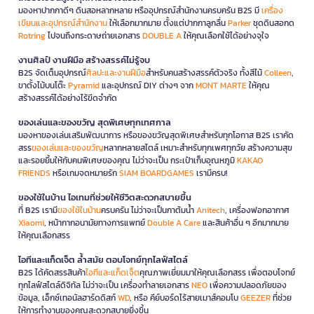
มองหาปากกาดีๆ ดินสอหลากหลาย หรืออุปกรณ์สำนักงานครบครัน B2S มี
เครื่อง
เขียนและอุปกรณ์สำนักงาน
ให้เลือกมากมาย ตั้งแต่ปากกาลูกลื่น
Parker
ชุดดินสอกด
Rotring
ไปจนถึงกระดาษถ่ายเอกสาร
DOUBLE A
ให้คุณเลือกใช้ได้อย่างจุใจ
งานศิลป์ งานฝีมือ สร้างสรรค์ไม่รู้จบ
B2S จัดเต็มอุปกรณ์
ศิลปะและงานฝีมือ
สำหรับคนสร้างสรรค์ตัวจริง ทั้งสีไม้
Colleen
,
ขาตั้งไม้บนโต๊ะ
Pyramid
และอุปกรณ์ DIY ต่างๆ จาก
MONT MARTE
ให้คุณ
สร้างสรรค์ได้อย่างไร้ขีดจำกัด
ของเล่นและของขวัญ สุดพิเศษทุกเทศกาล
มองหาของเล่นเสริมพัฒนาการ หรือของขวัญสุดพิเศษสำหรับทุกโอกาส B2S เราคัด
สรร
ของเล่นและของขวัญ
หลากหลายสไตล์ เหมาะสำหรับทุกเพศทุกวัย สร้างความสุข
และรอยยิ้มให้กับคนพิเศษของคุณ ไม่ว่าจะเป็น กระเป๋าเก็บอุณหภูมิ
KAKAO
FRIENDS
หรือเกมจดหมายรัก
SIAM BOARDGAMES
เรามีครบ!
ของใช้ในบ้าน ไอเทมที่ช่วยให้ชีวิตสะดวกสบายขึ้น
ที่ B2S เรามี
ของใช้ในบ้าน
ครบครัน ไม่ว่าจะเป็นกาต้มน้ำ
Anitech
, เครื่องฟอกอากาศ
Xiaomi
, หน้ากากอนามัยทางการแพทย์
Double A Care
และสินค้าอื่น ๆ อีกมากมาย
ให้คุณเลือกสรร
ไอทีและแก็ดเจ็ต ล้ำสมัย ตอบโจทย์ทุกไลฟ์สไตล์
B2S ได้คัดสรรสินค้า
ไอทีและแก็ดเจ็ต
คุณภาพเยี่ยมมาให้คุณเลือกสรร เพื่อตอบโจทย์
ทุกไลฟ์สไตล์ดิจิทัล ไม่ว่าจะเป็น เครื่องทำลายเอกสาร
NEO
เพื่อความปลอดภัยของ
ข้อมูล, เอ็กซ์เทอนัลฮาร์ดดิสก์
WD
, หรือ คีย์บอร์ดไร้สายเมาส์คอมโบ
GEEZER
ที่ช่วย
ให้การทำงานของคุณสะดวกสบายยิ่งขึ้น