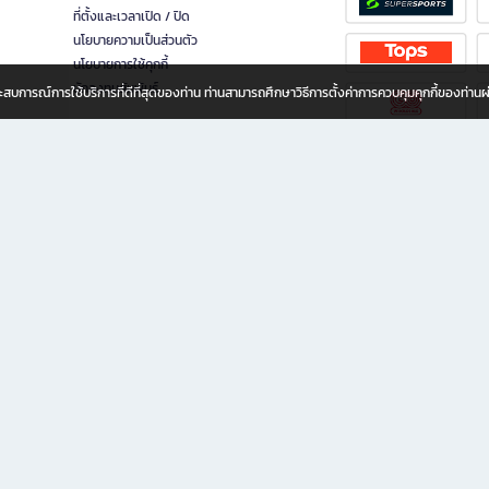
ที่ตั้งและเวลาเปิด / ปิด
นโยบายความเป็นส่วนตัว
นโยบายการใช้คุกกี้
นักลงทุนสัมพันธ์
อประสบการณ์การใช้บริการที่ดีที่สุดของท่าน ท่านสามารถศึกษาวิธีการตั้งค่าการควบคุมคุกกี้ของท่าน
ทุกวัย
ขียน ให้คุณรู้สึกเหมือนมีร้านหนังสือใกล้ฉันอยู่ในมือ ช้อปง่าย ไม่ต้องออกจากบ้าน เพราะ b2
 ชั่วโมง พร้อมโปรโมชั่นและสิทธิพิเศษมากมาย