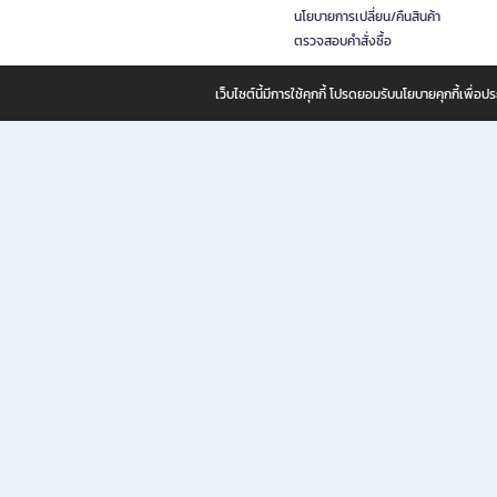
นโยบายการเปลี่ยน/คืนสินค้า
ตรวจสอบคำสั่งซื้อ
เว็บไซต์นี้มีการใช้คุกกี้ โปรดยอมรับนโยบายคุกกี้เพื่
B2S ธุรกิจในเครือ เซ็นทรัล รีเทล คอร์ปอเรชั่น จำกัด (มหาชน)
B2S Online แหล่งรวมหนังสือ เครื่องเขียน และแรงบันดาลใจสำหรับ
B2S Online คือร้านหนังสือและเครื่องเขียนออนไลน์ที่ครบครัน ตอบโจทย์คนรักการอ่านและงานเ
ทำไม B2S Online คือแหล่งช้อปปิ้งที่คุณไม่ควรพลาด
ไม่ว่าคุณจะเป็นนักเรียน นักศึกษา คนทำงาน B2S พร้อมให้คุณเลือกสินค้าคุณภาพได้ตลอด 24