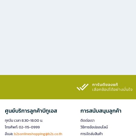
การันตีของแท้
เลือกช้อปได้อย่างมั่นใจ​
ศูนย์บริการลูกค้าบีทูเอส
การสนับสนุนลูกค้า
ทุกวัน เวลา 8.30-18.00 น.
ติดต่อเรา
โทรศัพท์: 02-115-0999
วิธีการช้อปออนไลน์
อีเมล:
b2sonlineshopping@b2s.co.th
การจัดส่งสินค้า