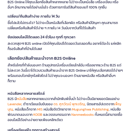
B2S Online ให้คุณเลือกซื้อสินค้าหลากหลาย ไม่ว่าจะเป็นหนังสือ เครื่องเขียน หรือ
อื่นๆ อีกมากมายได้อย่างมั่นใจ ด้วยการการันตีสินค้าของแท้ 100% ทุกชิ้น
เปลี่ยน/คืนสินค้าง่าย ภายใน 14 วัน
ซื้อไปแล้วไม่ตรงใจ? ไม่ว่าจะเป็นหนังสือที่เลือกผิด หรือสินค้ามีปัญหา คุณสามารถ
เปลี่ยนหรือคืนสินค้าได้ง่าย ๆ ภายใน 14 วันนับจากวันที่ได้รับสินค้า
ช้อปออนไลน์ได้ตลอด 24 ชั่วโมง ทุกที่ ทุกเวลา
สะดวกสุดๆ! B2S online เปิดให้คุณช้อปได้ตลอดวันตลอดคืน อยากได้อะไร แค่คลิก
ก็รอรับสินค้าที่บ้านได้เลย!
เลือกช้อปสินค้าแนะนำจาก B2S Online
สำหรับใครที่กำลังมองหา ร้านอุปกรณ์เครื่องเขียนใกล้ฉัน หรืออยากแวะร้าน B2S แต่
ไม่สะดวก วันนี้เราได้รวบรวมสินค้าแนะนำจาก B2S Online มาให้คุณเลือกสรรได้ง่ายๆ
พร้อมตอบโจทย์ทุกไลฟ์สไตล์ ไม่ว่าคุณจะมองหา ร้านขายหนังสือ หรือสินค้าอื่นๆ
ก็ตาม
หนังสือหลากหลายสไตล์
B2S มี
หนังสือ
หลากหลายแนวจากสำนักพิมพ์ชั้นนำ ไม่ว่าจะเป็นนิยายยอดนิยมอย่าง
Lavender
, ตำราเรียนเข้มข้นของ
ดร. ศุภวัฒน์ พุกเจริญ
, นิตยสารอัปเดตจาก
เพ็ญ
บุญ
, หนังสือเด็กจาก
MIS
หนังสือจิตวิทยาจาก
Mugunghwa Publishing
, หนังสือ
พัฒนาตนเองจาก
KOOB
และวรรณกรรมจาก
Nanmeebooks
ทั้งหมดนี้สามารถซื้อ
ออนไลน์ได้อย่างง่ายดายเพียงคลิกเดียว
เครื่องเขียนคู่ใจ ทุกการสร้างสรรค์