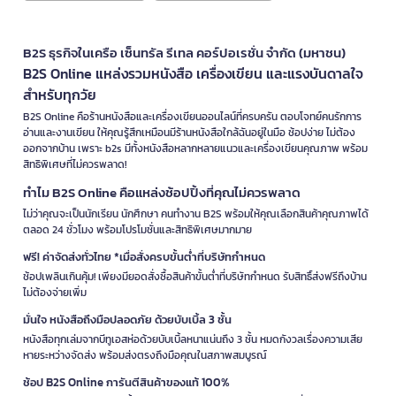
B2S ธุรกิจในเครือ เซ็นทรัล รีเทล คอร์ปอเรชั่น จำกัด (มหาชน)
B2S Online แหล่งรวมหนังสือ เครื่องเขียน และแรงบันดาลใจ
สำหรับทุกวัย
B2S Online คือร้านหนังสือและเครื่องเขียนออนไลน์ที่ครบครัน ตอบโจทย์คนรักการ
อ่านและงานเขียน ให้คุณรู้สึกเหมือนมีร้านหนังสือใกล้ฉันอยู่ในมือ ช้อปง่าย ไม่ต้อง
ออกจากบ้าน เพราะ b2s มีทั้งหนังสือหลากหลายแนวและเครื่องเขียนคุณภาพ พร้อม
สิทธิพิเศษที่ไม่ควรพลาด!
ทำไม B2S Online คือแหล่งช้อปปิ้งที่คุณไม่ควรพลาด
ไม่ว่าคุณจะเป็นนักเรียน นักศึกษา คนทำงาน B2S พร้อมให้คุณเลือกสินค้าคุณภาพได้
ตลอด 24 ชั่วโมง พร้อมโปรโมชั่นและสิทธิพิเศษมากมาย
ฟรี! ค่าจัดส่งทั่วไทย *เมื่อสั่งครบขั้นต่ำที่บริษัทกำหนด
ช้อปเพลินเกินคุ้ม! เพียงมียอดสั่งซื้อสินค้าขั้นต่ำที่บริษัทกำหนด รับสิทธิ์ส่งฟรีถึงบ้าน
ไม่ต้องจ่ายเพิ่ม
มั่นใจ หนังสือถึงมือปลอดภัย ด้วยบับเบิ้ล 3 ชั้น
หนังสือทุกเล่มจากบีทูเอสห่อด้วยบับเบิ้ลหนาแน่นถึง 3 ชั้น หมดกังวลเรื่องความเสีย
หายระหว่างจัดส่ง พร้อมส่งตรงถึงมือคุณในสภาพสมบูรณ์
ช้อป B2S Online การันตีสินค้าของแท้ 100%