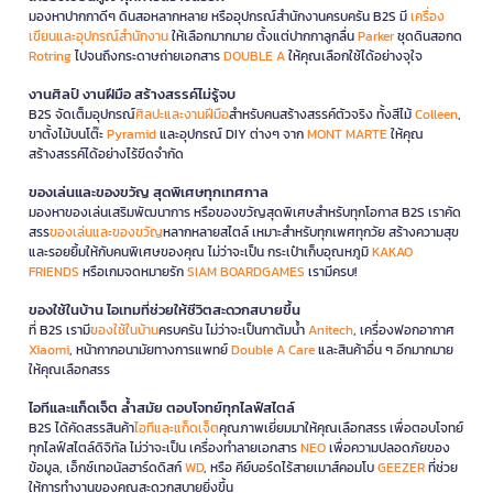
มองหาปากกาดีๆ ดินสอหลากหลาย หรืออุปกรณ์สำนักงานครบครัน B2S มี
เครื่อง
เขียนและอุปกรณ์สำนักงาน
ให้เลือกมากมาย ตั้งแต่ปากกาลูกลื่น
Parker
ชุดดินสอกด
Rotring
ไปจนถึงกระดาษถ่ายเอกสาร
DOUBLE A
ให้คุณเลือกใช้ได้อย่างจุใจ
งานศิลป์ งานฝีมือ สร้างสรรค์ไม่รู้จบ
B2S จัดเต็มอุปกรณ์
ศิลปะและงานฝีมือ
สำหรับคนสร้างสรรค์ตัวจริง ทั้งสีไม้
Colleen
,
ขาตั้งไม้บนโต๊ะ
Pyramid
และอุปกรณ์ DIY ต่างๆ จาก
MONT MARTE
ให้คุณ
สร้างสรรค์ได้อย่างไร้ขีดจำกัด
ของเล่นและของขวัญ สุดพิเศษทุกเทศกาล
มองหาของเล่นเสริมพัฒนาการ หรือของขวัญสุดพิเศษสำหรับทุกโอกาส B2S เราคัด
สรร
ของเล่นและของขวัญ
หลากหลายสไตล์ เหมาะสำหรับทุกเพศทุกวัย สร้างความสุข
และรอยยิ้มให้กับคนพิเศษของคุณ ไม่ว่าจะเป็น กระเป๋าเก็บอุณหภูมิ
KAKAO
FRIENDS
หรือเกมจดหมายรัก
SIAM BOARDGAMES
เรามีครบ!
ของใช้ในบ้าน ไอเทมที่ช่วยให้ชีวิตสะดวกสบายขึ้น
ที่ B2S เรามี
ของใช้ในบ้าน
ครบครัน ไม่ว่าจะเป็นกาต้มน้ำ
Anitech
, เครื่องฟอกอากาศ
Xiaomi
, หน้ากากอนามัยทางการแพทย์
Double A Care
และสินค้าอื่น ๆ อีกมากมาย
ให้คุณเลือกสรร
ไอทีและแก็ดเจ็ต ล้ำสมัย ตอบโจทย์ทุกไลฟ์สไตล์
B2S ได้คัดสรรสินค้า
ไอทีและแก็ดเจ็ต
คุณภาพเยี่ยมมาให้คุณเลือกสรร เพื่อตอบโจทย์
ทุกไลฟ์สไตล์ดิจิทัล ไม่ว่าจะเป็น เครื่องทำลายเอกสาร
NEO
เพื่อความปลอดภัยของ
ข้อมูล, เอ็กซ์เทอนัลฮาร์ดดิสก์
WD
, หรือ คีย์บอร์ดไร้สายเมาส์คอมโบ
GEEZER
ที่ช่วย
ให้การทำงานของคุณสะดวกสบายยิ่งขึ้น