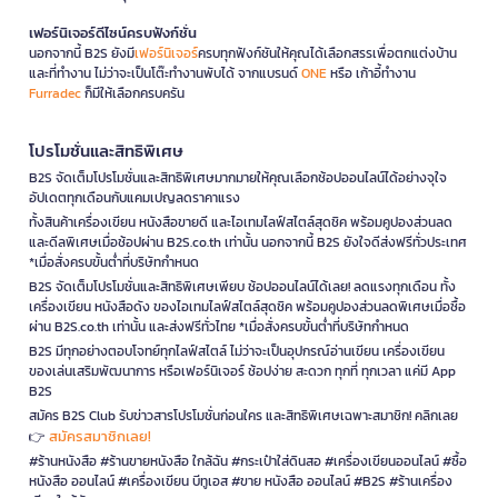
เฟอร์นิเจอร์ดีไซน์ครบฟังก์ชั่น
นอกจากนี้ B2S ยังมี
เฟอร์นิเจอร์
ครบทุกฟังก์ชันให้คุณได้เลือกสรรเพื่อตกแต่งบ้าน
และที่ทำงาน ไม่ว่าจะเป็นโต๊ะทำงานพับได้ จากแบรนด์
ONE
หรือ เก้าอี้ทำงาน
Furradec
ก็มีให้เลือกครบครัน
โปรโมชั่นและสิทธิพิเศษ
B2S จัดเต็มโปรโมชั่นและสิทธิพิเศษมากมายให้คุณเลือกช้อปออนไลน์ได้อย่างจุใจ
อัปเดตทุกเดือนกับแคมเปญลดราคาแรง
ทั้งสินค้าเครื่องเขียน หนังสือขายดี และไอเทมไลฟ์สไตล์สุดชิค พร้อมคูปองส่วนลด
และดีลพิเศษเมื่อช้อปผ่าน B2S.co.th เท่านั้น นอกจากนี้ B2S ยังใจดีส่งฟรีทั่วประเทศ
*เมื่อสั่งครบขั้นต่ำที่บริษัทกำหนด
B2S จัดเต็มโปรโมชั่นและสิทธิพิเศษเพียบ ช้อปออนไลน์ได้เลย! ลดแรงทุกเดือน ทั้ง
เครื่องเขียน หนังสือดัง ของไอเทมไลฟ์สไตล์สุดชิค พร้อมคูปองส่วนลดพิเศษเมื่อซื้อ
ผ่าน B2S.co.th เท่านั้น และส่งฟรีทั่วไทย *เมื่อสั่งครบขั้นต่ำที่บริษัทกำหนด
B2S มีทุกอย่างตอบโจทย์ทุกไลฟ์สไตล์ ไม่ว่าจะเป็นอุปกรณ์อ่านเขียน เครื่องเขียน
ของเล่นเสริมพัฒนาการ หรือเฟอร์นิเจอร์ ช้อปง่าย สะดวก ทุกที่ ทุกเวลา แค่มี App
B2S
สมัคร B2S Club รับข่าวสารโปรโมชั่นก่อนใคร และสิทธิพิเศษเฉพาะสมาชิก! คลิกเลย
สมัครสมาชิกเลย!
👉
#ร้านหนังสือ #ร้านขายหนังสือ ใกล้ฉัน #กระเป๋าใส่ดินสอ #เครื่องเขียนออนไลน์ #ซื้อ
หนังสือ ออนไลน์ #เครื่องเขียน บีทูเอส #ขาย หนังสือ ออนไลน์ #B2S #ร้านเครื่อง