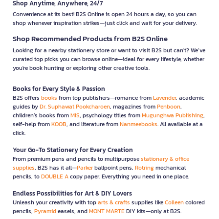
Shop Anytime, Anywhere, 24/7
Convenience at its best! B2S Online is open 24 hours a day, so you can
shop whenever inspiration strikes—just click and wait for your delivery.
Shop Recommended Products from B2S Online
Looking for a nearby stationery store or want to visit B2S but can't? We’ve
curated top picks you can browse online—ideal for every lifestyle, whether
you're book hunting or exploring other creative tools.
Books for Every Style & Passion
B2S offers
books
from top publishers—romance from
Lavender
, academic
guides by
Dr. Suphawat Pookcharoen
, magazines from
Penboon
,
children’s books from
MIS
, psychology titles from
Mugunghwa Publishing
,
self-help from
KOOB
, and literature from
Nanmeebooks
. All available at a
click.
Your Go-To Stationery for Every Creation
From premium pens and pencils to multipurpose
stationary & office
supplies
, B2S has it all—
Parker
ballpoint pens,
Rotring
mechanical
pencils, to
DOUBLE A
copy paper. Everything you need in one place.
Endless Possibilities for Art & DIY Lovers
Unleash your creativity with top
arts & crafts
supplies like
Colleen
colored
pencils,
Pyramid
easels, and
MONT MARTE
DIY kits—only at B2S.