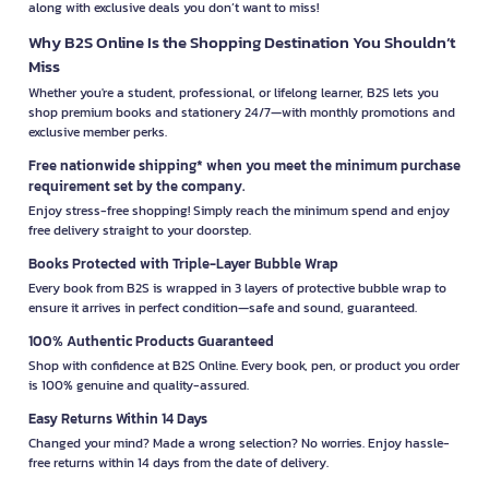
along with exclusive deals you don’t want to miss!
Why B2S Online Is the Shopping Destination You Shouldn’t
Miss
Whether you're a student, professional, or lifelong learner, B2S lets you
shop premium books and stationery 24/7—with monthly promotions and
exclusive member perks.
Free nationwide shipping* when you meet the minimum purchase
requirement set by the company.
Enjoy stress-free shopping! Simply reach the minimum spend and enjoy
free delivery straight to your doorstep.
Books Protected with Triple-Layer Bubble Wrap
Every book from B2S is wrapped in 3 layers of protective bubble wrap to
ensure it arrives in perfect condition—safe and sound, guaranteed.
100% Authentic Products Guaranteed
Shop with confidence at B2S Online. Every book, pen, or product you order
is 100% genuine and quality-assured.
Easy Returns Within 14 Days
Changed your mind? Made a wrong selection? No worries. Enjoy hassle-
free returns within 14 days from the date of delivery.