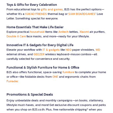
Toys & Gifts for Every Celebration
From educational toys to
gifts and games
, B2S has the perfect options—
whether it’s a
KAKAO FRIENDS
thermal bag or
SIAM BOARDGAMES
’ Love
Letter. Something special for everyone.
Home Essentials That Make Life Easier
Explore practical
household
items like
Anitech
kettles,
Xiaomi
air purifiers,
Double A Care
face masks, and more—ready for your lifestyle.
Innovative IT & Gadgets for Every Digital Life
Elevate your workflow with
IT & gadgets
like
NEO
paper shredders,
WD
external drives, and
GEEZER
wireless keyboard-mouse combos—all
carefully selected for convenience and security.
Functional & Stylish Furniture for Home & Office
B2S also offers functional, space-saving
furniture
to complete your home
or office—like foldable desks from
ONE
and ergonomic chairs from
Furradec
Promotions & Special Deals
Enjoy unbeatable deals and monthly campaigns—on books, stationery,
lifestyle must-haves, and more! Get exclusive discount coupons and perks
when you shop on B2S.co.th. Plus, free nationwide shipping* when you