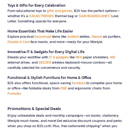
Toys & Gifts for Every Celebration
From educational toys to
gifts and games
, B2S has the perfect options—
whether it’s a
KAKAO FRIENDS
thermal bag or
SIAM BOARDGAMES
’ Love
Letter. Something special for everyone.
Home Essentials That Make Life Easier
Explore practical
household
items like
Anitech
kettles,
Xiaomi
air purifiers,
Double A Care
face masks, and more—ready for your lifestyle.
Innovative IT & Gadgets for Every Digital Life
Elevate your workflow with
IT & gadgets
like
NEO
paper shredders,
WD
external drives, and
GEEZER
wireless keyboard-mouse combos—all
carefully selected for convenience and security.
Functional & Stylish Furniture for Home & Office
B2S also offers functional, space-saving
furniture
to complete your home
or office—like foldable desks from
ONE
and ergonomic chairs from
Furradec
Promotions & Special Deals
Enjoy unbeatable deals and monthly campaigns—on books, stationery,
lifestyle must-haves, and more! Get exclusive discount coupons and perks
when you shop on B2S.co.th. Plus, free nationwide shipping* when you