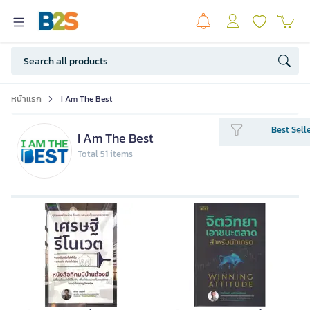
หน้าแรก
I Am The Best
Best Sell
I Am The Best
Total 51 items