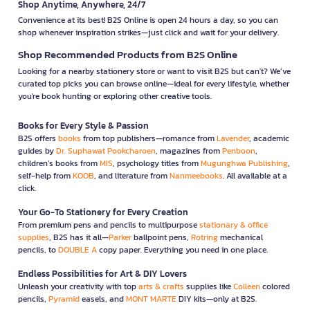
Shop Anytime, Anywhere, 24/7
Convenience at its best! B2S Online is open 24 hours a day, so you can
shop whenever inspiration strikes—just click and wait for your delivery.
Shop Recommended Products from B2S Online
Looking for a nearby stationery store or want to visit B2S but can't? We’ve
curated top picks you can browse online—ideal for every lifestyle, whether
you're book hunting or exploring other creative tools.
Books for Every Style & Passion
B2S offers
books
from top publishers—romance from
Lavender
, academic
guides by
Dr. Suphawat Pookcharoen
, magazines from
Penboon
,
children’s books from
MIS
, psychology titles from
Mugunghwa Publishing
,
self-help from
KOOB
, and literature from
Nanmeebooks
. All available at a
click.
Your Go-To Stationery for Every Creation
From premium pens and pencils to multipurpose
stationary & office
supplies
, B2S has it all—
Parker
ballpoint pens,
Rotring
mechanical
pencils, to
DOUBLE A
copy paper. Everything you need in one place.
Endless Possibilities for Art & DIY Lovers
Unleash your creativity with top
arts & crafts
supplies like
Colleen
colored
pencils,
Pyramid
easels, and
MONT MARTE
DIY kits—only at B2S.