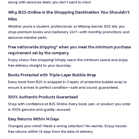
along with exclusive deals you don’t want to miss!
Why B2S Online Is the Shopping Destination You Shouldn’t
Miss
Whether you're a student, professional, or lifelong learner, B2S lets you
shop premium books and stationery 24/7—with monthly promotions and
exclusive member perks.
Free nationwide shipping* when you meet the minimum purchase
requirement set by the company.
Enjoy stress-free shopping! Simply reach the minimum spend and enjoy
free delivery straight to your doorstep.
Books Protected with Triple-Layer Bubble Wrap
Every book from B2S is wrapped in 3 layers of protective bubble wrap to
ensure it arrives in perfect condition—safe and sound, guaranteed.
100% Authentic Products Guaranteed
Shop with confidence at B2S Online. Every book, pen, or product you order
is 100% genuine and quality-assured.
Easy Returns Within 14 Days
Changed your mind? Made a wrong selection? No worries. Enjoy hassle-
free returns within 14 days from the date of delivery.