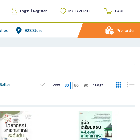
Login
|
Register
MY FAVORITE
CART
plies
B2S Store
Pre-order
Seller
View
/ Page
30
60
90