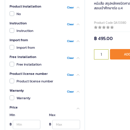
หนังสือ สรุปหลักคณิตศาส
Product Installation
Clear
สอบเข้าศึกษาต่อ ม.4
No
Product Code DA13380
Instruction
Clear
Instruction
฿ 495.00
Import from
Clear
Import from
ADD
Free installation
Clear
Free installation
Product license number
Clear
Product license number
Warranty
Clear
Warranty
Price
Min
Max
฿
฿