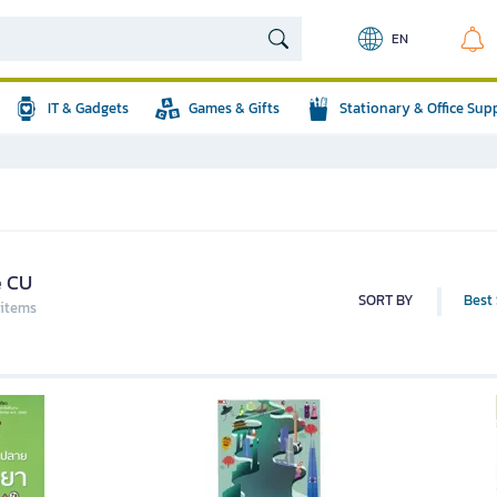
EN
IT & Gadgets
Games & Gifts
Stationary & Office Sup
e CU
SORT BY
Best 
 items