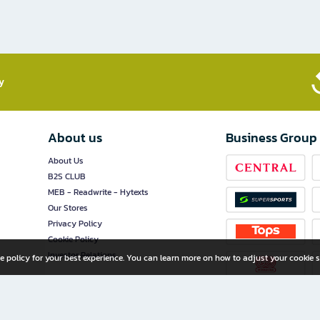
​
About us
Business Group
About Us
B2S CLUB
MEB - Readwrite - Hytexts
Our Stores
Privacy Policy
Cookie Policy
Investor Relations
e policy for your best experience. You can learn more on how to adjust your cookie s