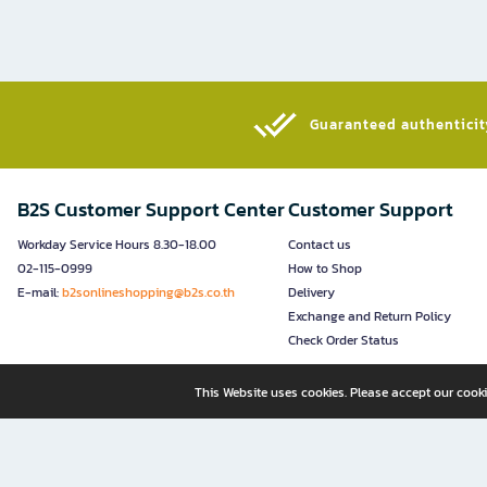
Guaranteed authenticity
B2S Customer Support Center
Customer Support
Workday Service Hours 8.30-18.00
Contact us
02-115-0999
How to Shop
E-mail:
b2sonlineshopping@b2s.co.th
Delivery
Exchange and Return Policy
Check Order Status
This Website uses cookies. Please accept our cooki