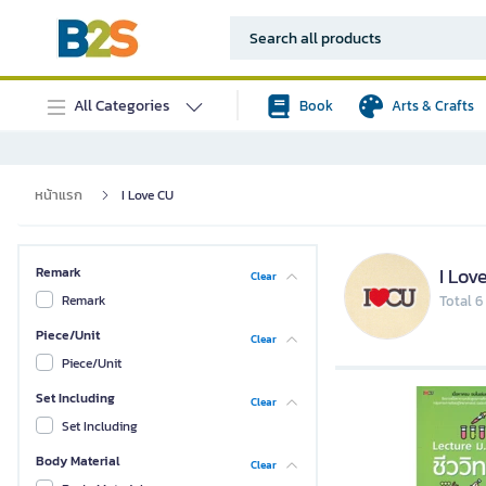
All Categories
Book
Arts & Crafts
หน้าแรก
I Love CU
I Lov
Remark
Clear
Remark
Total 6
Piece/Unit
Clear
Piece/Unit
Set Including
Clear
Set Including
Body Material
Clear