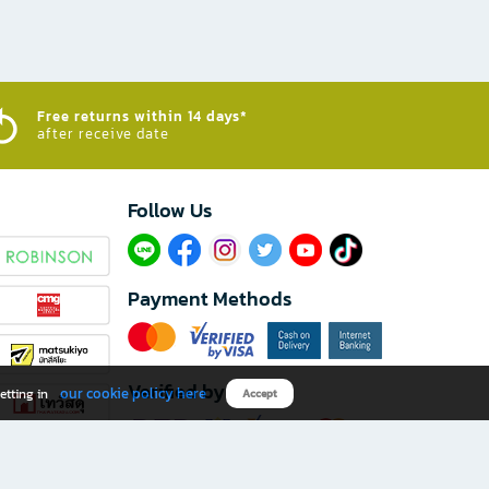
Free returns within 14 days*
after receive date
Follow Us​
Payment Methods
Verified by
our cookie policy here
etting in
Accept
Download B2S app