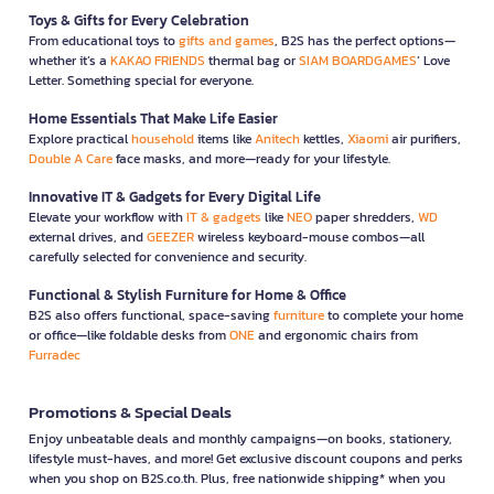
Toys & Gifts for Every Celebration
From educational toys to
gifts and games
, B2S has the perfect options—
whether it’s a
KAKAO FRIENDS
thermal bag or
SIAM BOARDGAMES
’ Love
Letter. Something special for everyone.
Home Essentials That Make Life Easier
Explore practical
household
items like
Anitech
kettles,
Xiaomi
air purifiers,
Double A Care
face masks, and more—ready for your lifestyle.
Innovative IT & Gadgets for Every Digital Life
Elevate your workflow with
IT & gadgets
like
NEO
paper shredders,
WD
external drives, and
GEEZER
wireless keyboard-mouse combos—all
carefully selected for convenience and security.
Functional & Stylish Furniture for Home & Office
B2S also offers functional, space-saving
furniture
to complete your home
or office—like foldable desks from
ONE
and ergonomic chairs from
Furradec
Promotions & Special Deals
Enjoy unbeatable deals and monthly campaigns—on books, stationery,
lifestyle must-haves, and more! Get exclusive discount coupons and perks
when you shop on B2S.co.th. Plus, free nationwide shipping* when you