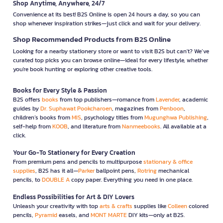
Shop Anytime, Anywhere, 24/7
Convenience at its best! B2S Online is open 24 hours a day, so you can
shop whenever inspiration strikes—just click and wait for your delivery.
Shop Recommended Products from B2S Online
Looking for a nearby stationery store or want to visit B2S but can't? We’ve
curated top picks you can browse online—ideal for every lifestyle, whether
you're book hunting or exploring other creative tools.
Books for Every Style & Passion
B2S offers
books
from top publishers—romance from
Lavender
, academic
guides by
Dr. Suphawat Pookcharoen
, magazines from
Penboon
,
children’s books from
MIS
, psychology titles from
Mugunghwa Publishing
,
self-help from
KOOB
, and literature from
Nanmeebooks
. All available at a
click.
Your Go-To Stationery for Every Creation
From premium pens and pencils to multipurpose
stationary & office
supplies
, B2S has it all—
Parker
ballpoint pens,
Rotring
mechanical
pencils, to
DOUBLE A
copy paper. Everything you need in one place.
Endless Possibilities for Art & DIY Lovers
Unleash your creativity with top
arts & crafts
supplies like
Colleen
colored
pencils,
Pyramid
easels, and
MONT MARTE
DIY kits—only at B2S.