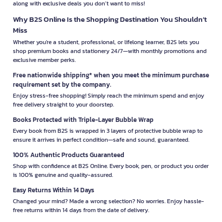
along with exclusive deals you don’t want to miss!
Why B2S Online Is the Shopping Destination You Shouldn’t
Miss
Whether you're a student, professional, or lifelong learner, B2S lets you
shop premium books and stationery 24/7—with monthly promotions and
exclusive member perks.
Free nationwide shipping* when you meet the minimum purchase
requirement set by the company.
Enjoy stress-free shopping! Simply reach the minimum spend and enjoy
free delivery straight to your doorstep.
Books Protected with Triple-Layer Bubble Wrap
Every book from B2S is wrapped in 3 layers of protective bubble wrap to
ensure it arrives in perfect condition—safe and sound, guaranteed.
100% Authentic Products Guaranteed
Shop with confidence at B2S Online. Every book, pen, or product you order
is 100% genuine and quality-assured.
Easy Returns Within 14 Days
Changed your mind? Made a wrong selection? No worries. Enjoy hassle-
free returns within 14 days from the date of delivery.