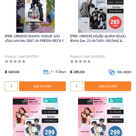
[PRE-ORDER] นิตยสาร VOGUE ฉบับ
[PRE-ORDER] หนังสือ สุดสัปดาห์ฉบับ
เดือน มกราคม 2567 ปก FREEN-BECKY
พิเศษ Dec 23 ปก ไบร์ท-วชิรวิชญ์ &
Proxie
Product Code DA07019
Product Code DA06830
฿ 140.00
1 - 3 Days
฿ 285.00
PRE-ORDER
ADD TO CART
ADD TO CART