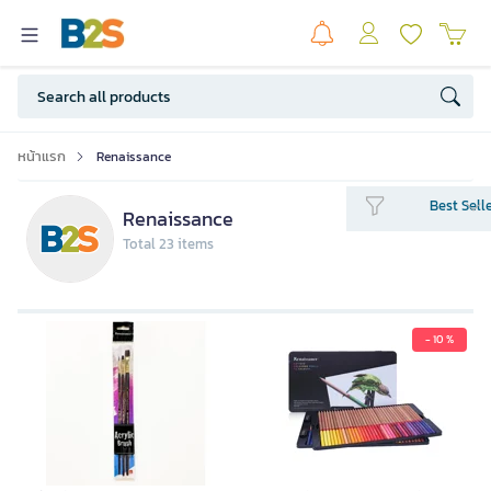
หน้าแรก
Renaissance
Best Sell
Renaissance
Total 23 items
- 10 %