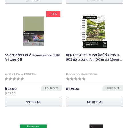
- 51 %
กระดาษสีร้อยปอนด์ Renaissance ขนาด
RENAISSANCE สมุดสเก็ตช์ รุ่น RNS R-
A4 เบอร์ 011
902 สีขาว ขนาด A4 100 แกรม (ปกคละ
ลาย)
Product Code K091065
Product Code K091064
฿ 34.00
SOLD OUT
฿ 129.00
SOLD OUT
฿
69.00
NOTIFY ME
NOTIFY ME