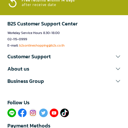
Free returns within 14 days*
after receive date
B2S Customer Support Center
Workday Service Hours 8.30-18.00
02-115-0999
E-mail:
b2sonlineshopping@b2s.co.th
Customer Support
About us
Business Group
Follow Us​
Payment Methods