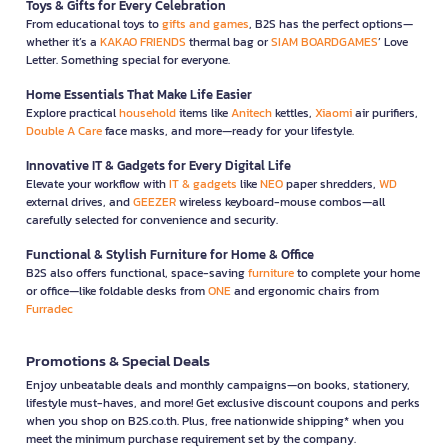
Toys & Gifts for Every Celebration
From educational toys to
gifts and games
, B2S has the perfect options—
whether it’s a
KAKAO FRIENDS
thermal bag or
SIAM BOARDGAMES
’ Love
Letter. Something special for everyone.
Home Essentials That Make Life Easier
Explore practical
household
items like
Anitech
kettles,
Xiaomi
air purifiers,
Double A Care
face masks, and more—ready for your lifestyle.
Innovative IT & Gadgets for Every Digital Life
Elevate your workflow with
IT & gadgets
like
NEO
paper shredders,
WD
external drives, and
GEEZER
wireless keyboard-mouse combos—all
carefully selected for convenience and security.
Functional & Stylish Furniture for Home & Office
B2S also offers functional, space-saving
furniture
to complete your home
or office—like foldable desks from
ONE
and ergonomic chairs from
Furradec
Promotions & Special Deals
Enjoy unbeatable deals and monthly campaigns—on books, stationery,
lifestyle must-haves, and more! Get exclusive discount coupons and perks
when you shop on B2S.co.th. Plus, free nationwide shipping* when you
meet the minimum purchase requirement set by the company.