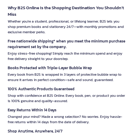
Why B2S Online Is the Shopping Destination You Shouldn’t
Miss
Whether you're a student, professional, or lifelong learner, B2S lets you
shop premium books and stationery 24/7—with monthly promotions and
exclusive member perks.
Free nationwide shipping* when you meet the minimum purchase
requirement set by the company.
Enjoy stress-free shopping! Simply reach the minimum spend and enjoy
free delivery straight to your doorstep.
Books Protected with Triple-Layer Bubble Wrap
Every book from B2S is wrapped in 3 layers of protective bubble wrap to
ensure it arrives in perfect condition—safe and sound, guaranteed.
100% Authentic Products Guaranteed
Shop with confidence at B2S Online. Every book, pen, or product you order
is 100% genuine and quality-assured.
Easy Returns Within 14 Days
Changed your mind? Made a wrong selection? No worries. Enjoy hassle-
free returns within 14 days from the date of delivery.
Shop Anytime, Anywhere, 24/7