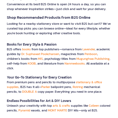
Convenience at its best! B2S Online is open 24 hours a day, so you can
shop whenever inspiration strikes—just click and wait for your delivery.
Shop Recommended Products from B2S Online
Looking for a nearby stationery store or want to visit B2S but can't? We’ve
curated top picks you can browse online—ideal for every lifestyle, whether
you're book hunting or exploring other creative tools.
Books for Every Style & Passion
B2S offers
books
from top publishers—romance from
Lavender
, academic
guides by
Dr. Suphawat Pookcharoen
, magazines from
Penboon
,
children’s books from
MIS
, psychology titles from
Mugunghwa Publishing
,
self-help from
KOOB
, and literature from
Nanmeebooks
. All available at a
click.
Your Go-To Stationery for Every Creation
From premium pens and pencils to multipurpose
stationary & office
supplies
, B2S has it all—
Parker
ballpoint pens,
Rotring
mechanical
pencils, to
DOUBLE A
copy paper. Everything you need in one place.
Endless Possibilities for Art & DIY Lovers
Unleash your creativity with top
arts & crafts
supplies like
Colleen
colored
pencils,
Pyramid
easels, and
MONT MARTE
DIY kits—only at B2S.