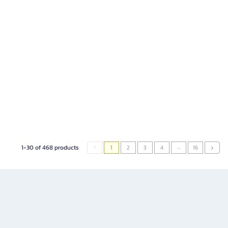
…
1-30 of 468 products
1
2
3
4
16