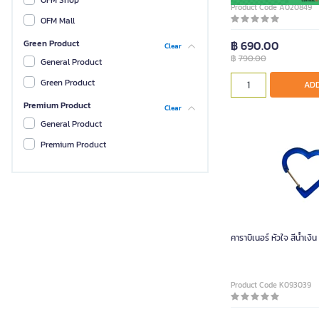
OFM Shop
Product Code A020849
FONTE
OFM Mall
YG
฿ 690.00
Green Product
Clear
฿
790.00
General Product
Green Product
ADD
Premium Product
Clear
General Product
Premium Product
คาราบิเนอร์ หัวใจ สีน้ำเงิ
Product Code K093039