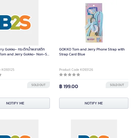
ry Gokko- กระติกน้ำพลาสติก
GOKKO Tom and Jerry Phone Strap with
 Tom and Jerry Gokko- Non-Se
Strap Card Blue
ิ้น
e K093125
Product Code K093126
SOLD OUT
฿ 199.00
SOLD OUT
NOTIFY ME
NOTIFY ME