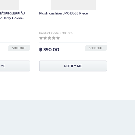
แก้วสแตนเลสเก็บ
Plush cushion JM013563 Piece
d Jerry Gokko-
Product Code K093305
SOLD OUT
฿ 390.00
SOLD OUT
 ME
NOTIFY ME