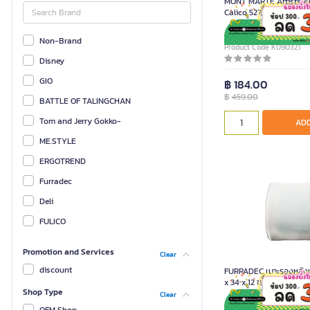
MONT MARTE Artists A
Calico 5277712
Non-Brand
Product Code K090321
Disney
GIO
฿ 184.00
฿
459.00
BATTLE OF TALINGCHAN
Tom and Jerry Gokko-
ADD
ME.STYLE
ERGOTREND
Furradec
Deli
FULICO
THINKIN
Promotion and Services
Clear
ONE
discount
FURRADEC เบาะรองหลังเ
MONT MARTE
x 34 x 12 ซม.
Shop Type
Clear
Parker