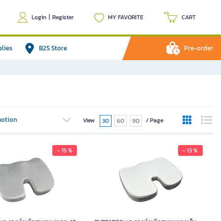
Login
|
Register
MY FAVORITE
CART
plies
B2S Store
Pre-order
otion
View
/ Page
30
60
90
- 15 %
- 13 %