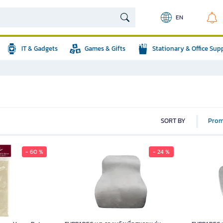
EN
IT & Gadgets
Games & Gifts
Stationary & Office Sup
SORT BY
Prom
- 60 %
- 24 %