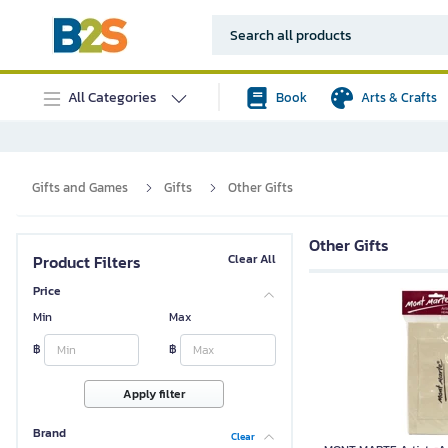
All Categories
Book
Arts & Crafts
Gifts and Games
Gifts
Other Gifts
Other Gifts
Product Filters
Clear All
Price
Min
Max
฿
฿
Apply filter
Brand
Clear