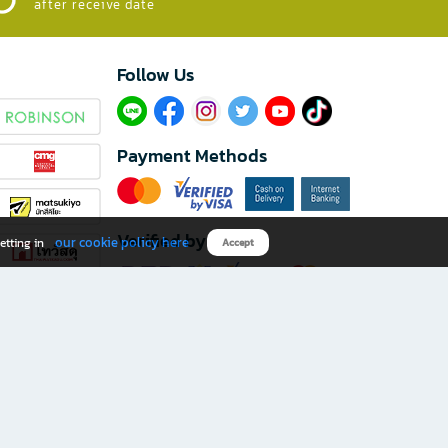
after receive date
Follow Us​
Payment Methods
Verified by
our cookie policy here
etting in
Accept
Download B2S app