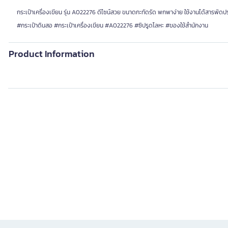
กระเป๋าเครื่องเขียน รุ่น A022276 ดีไซน์สวย ขนาดกะทัดรัด พกพาง่าย ใช้งานได้สารพัดป
#กระเป๋าดินสอ #กระเป๋าเครื่องเขียน #A022276 #ซิปรูดโลหะ #ของใช้สำนักงาน
Product Information