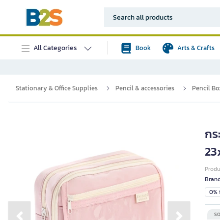
All Categories
Book
Arts & Crafts
Stationary & Office Supplies
Pencil & accessories
Pencil Bo
กระ
23
Prod
Bran
0% i
SO