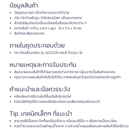
ข้อมูลสินค้า
วัสดุคุณภาพดี เช็ดทำความสะอาดได้ง่าย
เปิด-ปิดด้วยซิปรูด หัวซิปแบบโลหะ แข็งแรงทนทาน
สำหรับใส่อุปกรณ์เครื่องเขียนหรือสิ่งของจิปาถะต่าง ๆ
ขนาดสินค้า (กว้าง x ยาว x สูง) : 23 x 11.5 x 10 ซม.
สินค้าคละสีและคละลาย
ภายในชุดประกอบด้วย
กระเป๋าเครื่องเขียน รุ่น A022276 คละสี จำนวน 1 ใบ
หมายเหตุและการรับประกัน
สีและลายของสินค้าที่ได้รับอาจแตกต่างจากภาพ เนื่องจากเป็นสินค้าคละลาย
กรุณาตรวจสอบสินค้าทันทีเมื่อได้รับ หากพบปัญหาโปรดติดต่อฝ่ายบริการลูกค้า
คำแนะนำและข้อควรระวัง
หลีกเลี่ยงการใช้งานในที่ชื้นหรือใกล้เปลวไฟ
ไม่ควรใส่วัสดุที่มีความคมเพื่อป้องกันความเสียหายของผิวกระเป๋า
Tip. เทคนิคเล็กๆ ที่แนะนำ
สามารถใช้เป็นกระเป๋าเก็บเครื่องสำอาง หรือของใช้อื่น ๆ เพื่อความเป็นระเบียบ
ควรทำความสะอาดด้วยผ้าชุบน้ำหมาด ๆ อย่างสม่ำเสมอเพื่อคงสภาพสินค้าให้น่าใช้งาน