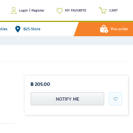
Login
|
Register
MY FAVORITE
CART
plies
B2S Store
Pre-order
฿ 205.00
NOTIFY ME