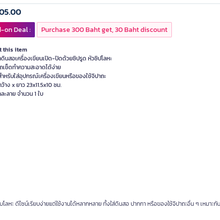
05.00
-on Deal :
Purchase 300 Baht get, 30 Baht discount
 this item
าดินสอเครื่องเขียนเปิด-ปิดด้วยซิปรูด หัวซิปโลหะ
ถเช็ดทำความสะอาดได้ง่าย
ำหรับใส่อุปกรณ์เครื่องเขียนหรือของใช้จิปาถะ
ว้าง x ยาว 23x11.5x10 ซม.
าคละลาย จำนวน 1 ใบ
ลหะ ดีไซน์เรียบง่ายแต่ใช้งานได้หลากหลาย ทั้งใส่ดินสอ ปากกา หรือของใช้จิปาถะอื่น ๆ เหมาะกับก