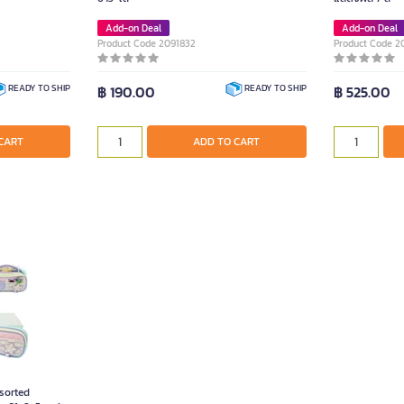
Add-on Deal
Add-on Deal
Product Code 2091832
Product Code 2
฿ 190.00
฿ 525.00
READY TO SHIP
READY TO SHIP
CART
ADD TO CART
ssorted