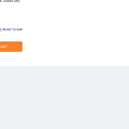
e: 21x9x5 cm)
READY TO SHIP
CART