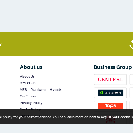
​
About us
Business Group
About Us
B2S CLUB
MEB - Readwrite - Hytexts
Our Stores
Privacy Policy
Cookie Policy
Investor Relations
e policy for your best experience. You can learn more on how to adjust your cookie s