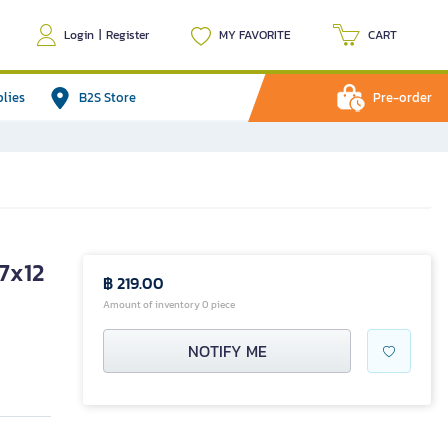
Login
|
Register
MY FAVORITE
CART
plies
B2S Store
Pre-order
x7x12
฿ 219.00
Amount of inventory 0 piece
NOTIFY ME