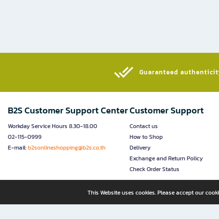
Guaranteed authenticity
B2S Customer Support Center
Customer Support
Workday Service Hours 8.30-18.00
Contact us
02-115-0999
How to Shop
E-mail:
b2sonlineshopping@b2s.co.th
Delivery
Exchange and Return Policy
Check Order Status
This Website uses cookies. Please accept our cooki