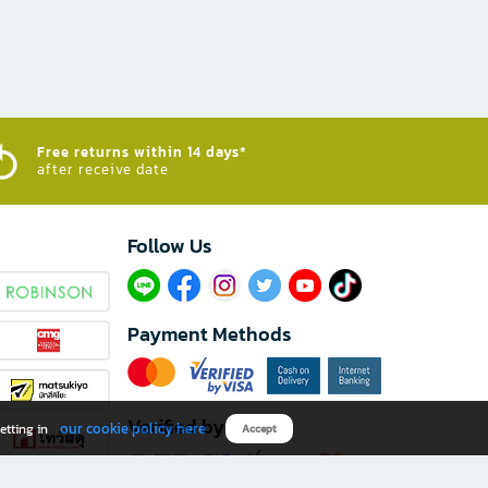
Free returns within 14 days*
after receive date
Follow Us​
Payment Methods
Verified by
our cookie policy here
etting in
Accept