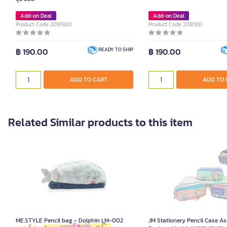
Add-on Deal
Add-on Deal
Product Code 2091830
Product Code 2091831
฿ 190.00
฿ 190.00
READY TO SHIP
ADD TO CART
ADD TO 
Related Similar products to this item
ME.STYLE Pencil bag - Dolphin LM-002
JM Stationery Pencil Case A