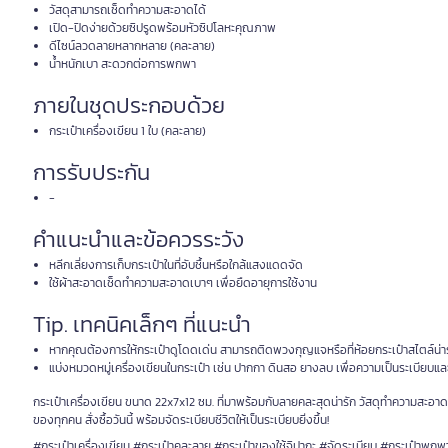
วัสดุสามารถเช็ดทำความสะอาดได้
เปิด-ปิดง่ายด้วยซิปรูดพร้อมหัวซิปโลหะคุณภาพ
ดีไซน์ลวดลายหลากหลาย (คละลาย)
น้ำหนักเบา สะดวกต่อการพกพา
ภายในชุดประกอบด้วย
กระเป๋าเครื่องเขียน 1 ใบ (คละลาย)
การรับประกัน
-
คำแนะนำและข้อควรระวัง
หลีกเลี่ยงการเก็บกระเป๋าในที่อับชื้นหรือใกล้แสงแดดจัด
ใช้ผ้าสะอาดเช็ดทำความสะอาดเบาๆ เพื่อยืดอายุการใช้งาน
Tip. เทคนิคเล็กๆ ที่แนะนำ
หากคุณต้องการให้กระเป๋าดูโดดเด่น สามารถติดพวงกุญแจหรือที่ห้อยกระเป๋าสไตล์น่
แบ่งหมวดหมู่เครื่องเขียนในกระเป๋า เช่น ปากกา ดินสอ ยางลบ เพื่อความเป็นระเบียบแ
กระเป๋าเครื่องเขียน ขนาด 22x7x12 ซม. ที่มาพร้อมกับลายคละสุดน่ารัก วัสดุทำความสะอ
ของทุกคน สั่งซื้อวันนี้ พร้อมจัดระเบียบชีวิตให้เป็นระเบียบยิ่งขึ้น!
#กระเป๋าเครื่องเขียน #กระเป๋าคละลาย #กระเป๋าของใช้จิปาถะ #จัดระเบียบ #กระเป๋าพกพ