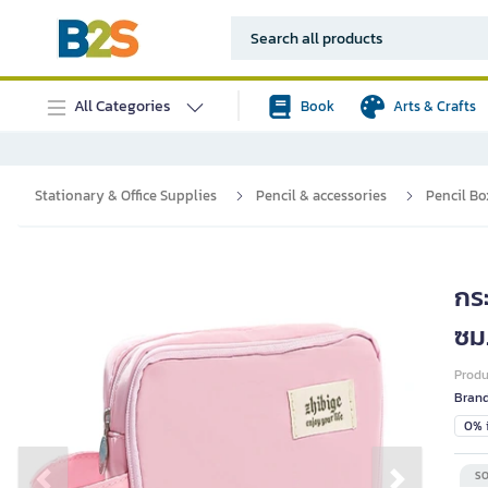
All Categories
Book
Arts & Crafts
Stationary & Office Supplies
Pencil & accessories
Pencil Bo
กระ
ซม
Prod
Bran
0% i
SO