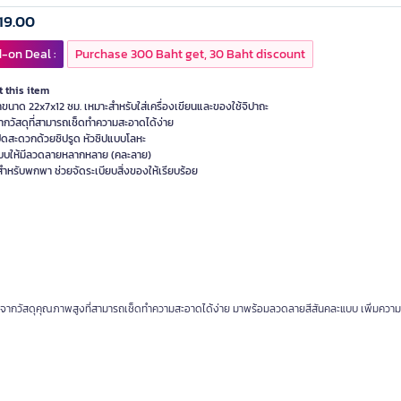
19.00
-on Deal :
Purchase 300 Baht get, 30 Baht discount
 this item
าขนาด 22x7x12 ซม. เหมาะสำหรับใส่เครื่องเขียนและของใช้จิปาถะ
ากวัสดุที่สามารถเช็ดทำความสะอาดได้ง่าย
ปิดสะดวกด้วยซิปรูด หัวซิปแบบโลหะ
บให้มีลวดลายหลากหลาย (คละลาย)
ำหรับพกพา ช่วยจัดระเบียบสิ่งของให้เรียบร้อย
ลิตจากวัสดุคุณภาพสูงที่สามารถเช็ดทำความสะอาดได้ง่าย มาพร้อมลวดลายสีสันคละแบบ เพิ่มควา