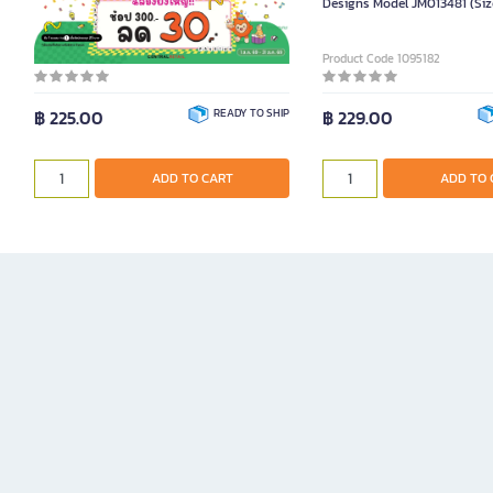
Designs Model JM013481 (Siz
Product Code 1092688
Product Code 1095182
฿ 225.00
READY TO SHIP
฿ 229.00
ADD TO CART
ADD TO 