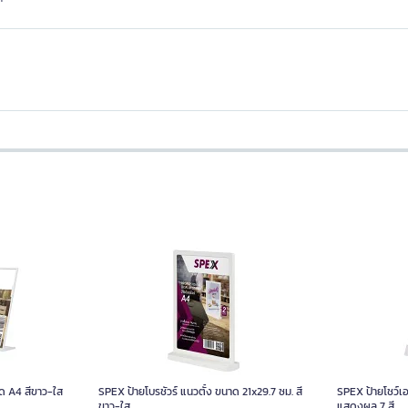
ด A4 สีขาว-ใส
SPEX ป้ายโบรชัวร์ แนวตั้ง ขนาด 21x29.7 ซม. สี
SPEX ป้ายโชว์เ
ขาว-ใส
แสดงผล 7 สี