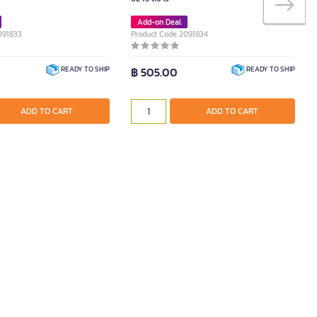
Add-on Deal
091833
Product Code 2091834
฿ 505.00
READY TO SHIP
READY TO SHIP
ADD TO CART
ADD TO CART