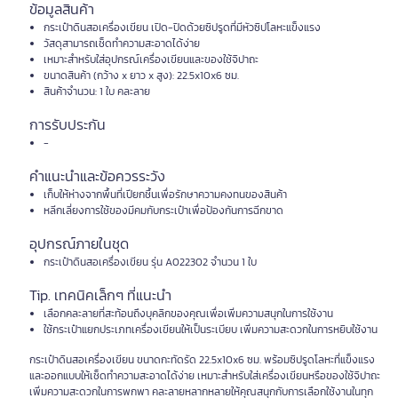
ข้อมูลสินค้า
กระเป๋าดินสอเครื่องเขียน เปิด-ปิดด้วยซิปรูดที่มีหัวซิปโลหะแข็งแรง
วัสดุสามารถเช็ดทำความสะอาดได้ง่าย
เหมาะสำหรับใส่อุปกรณ์เครื่องเขียนและของใช้จิปาถะ
ขนาดสินค้า (กว้าง x ยาว x สูง): 22.5x10x6 ซม.
สินค้าจำนวน: 1 ใบ คละลาย
การรับประกัน
-
คำแนะนำและข้อควรระวัง
เก็บให้ห่างจากพื้นที่เปียกชื้นเพื่อรักษาความคงทนของสินค้า
หลีกเลี่ยงการใช้ของมีคมกับกระเป๋าเพื่อป้องกันการฉีกขาด
อุปกรณ์ภายในชุด
กระเป๋าดินสอเครื่องเขียน รุ่น A022302 จำนวน 1 ใบ
Tip. เทคนิคเล็กๆ ที่แนะนำ
เลือกคละลายที่สะท้อนถึงบุคลิกของคุณเพื่อเพิ่มความสนุกในการใช้งาน
ใช้กระเป๋าแยกประเภทเครื่องเขียนให้เป็นระเบียบ เพิ่มความสะดวกในการหยิบใช้งาน
กระเป๋าดินสอเครื่องเขียน ขนาดกะทัดรัด 22.5x10x6 ซม. พร้อมซิปรูดโลหะที่แข็งแรง
และออกแบบให้เช็ดทำความสะอาดได้ง่าย เหมาะสำหรับใส่เครื่องเขียนหรือของใช้จิปาถะ
เพิ่มความสะดวกในการพกพา คละลายหลากหลายให้คุณสนุกกับการเลือกใช้งานในทุก