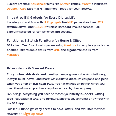
Explore practical
household
items like
Anitech
kettles,
Xiaomi
air purifiers,
Double A Care
face masks, and more—ready for your lifestyle.
Innovative IT & Gadgets for Every Digital Life
Elevate your workflow with
IT & gadgets
like
NEO
paper shredders,
WD
external drives, and
GEEZER
wireless keyboard-mouse combos—all
carefully selected for convenience and security.
Functional & Stylish Furniture for Home & Office
B2S also offers functional, space-saving
furniture
to complete your home
or office—like foldable desks from
ONE
and ergonomic chairs from
Furradec
Promotions & Special Deals
Enjoy unbeatable deals and monthly campaigns—on books, stationery,
lifestyle must-haves, and more! Get exclusive discount coupons and perks
when you shop on B2S.co.th. Plus, free nationwide shipping* when you
meet the minimum purchase requirement set by the company.
B2S brings everything you need to match your lifestyle—books, writing
tools, educational toys, and furniture. Shop easily anytime, anywhere with
the B2S App.
Join B2S Club to get early access to news, offers, and exclusive member
Sign up now!
rewards! 👉