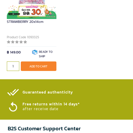
ME.STYLE Pencil bag
STRAWBERRY 20x14cm
Product Code 1093325
฿ 149.00
READY TO
SHIP
ADD TO CART
Guaranteed authenticity​
Free returns within 14 days*
after receive date
B2S Customer Support Center