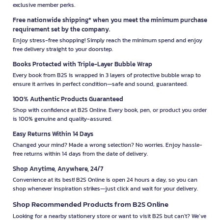
exclusive member perks.
Free nationwide shipping* when you meet the minimum purchase
requirement set by the company.
Enjoy stress-free shopping! Simply reach the minimum spend and enjoy
free delivery straight to your doorstep.
Books Protected with Triple-Layer Bubble Wrap
Every book from B2S is wrapped in 3 layers of protective bubble wrap to
ensure it arrives in perfect condition—safe and sound, guaranteed.
100% Authentic Products Guaranteed
Shop with confidence at B2S Online. Every book, pen, or product you order
is 100% genuine and quality-assured.
Easy Returns Within 14 Days
Changed your mind? Made a wrong selection? No worries. Enjoy hassle-
free returns within 14 days from the date of delivery.
Shop Anytime, Anywhere, 24/7
Convenience at its best! B2S Online is open 24 hours a day, so you can
shop whenever inspiration strikes—just click and wait for your delivery.
Shop Recommended Products from B2S Online
Looking for a nearby stationery store or want to visit B2S but can't? We’ve