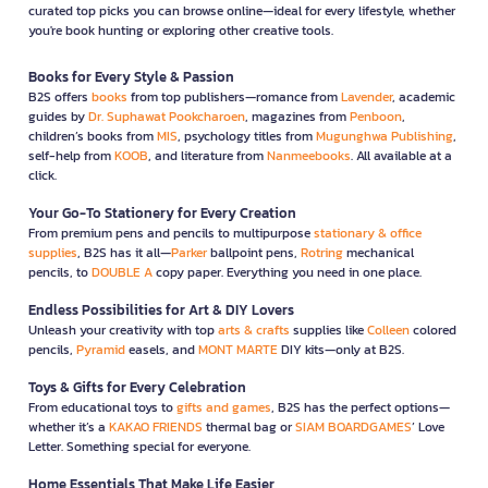
curated top picks you can browse online—ideal for every lifestyle, whether
you're book hunting or exploring other creative tools.
Books for Every Style & Passion
B2S offers
books
from top publishers—romance from
Lavender
, academic
guides by
Dr. Suphawat Pookcharoen
, magazines from
Penboon
,
children’s books from
MIS
, psychology titles from
Mugunghwa Publishing
,
self-help from
KOOB
, and literature from
Nanmeebooks
. All available at a
click.
Your Go-To Stationery for Every Creation
From premium pens and pencils to multipurpose
stationary & office
supplies
, B2S has it all—
Parker
ballpoint pens,
Rotring
mechanical
pencils, to
DOUBLE A
copy paper. Everything you need in one place.
Endless Possibilities for Art & DIY Lovers
Unleash your creativity with top
arts & crafts
supplies like
Colleen
colored
pencils,
Pyramid
easels, and
MONT MARTE
DIY kits—only at B2S.
Toys & Gifts for Every Celebration
From educational toys to
gifts and games
, B2S has the perfect options—
whether it’s a
KAKAO FRIENDS
thermal bag or
SIAM BOARDGAMES
’ Love
Letter. Something special for everyone.
Home Essentials That Make Life Easier