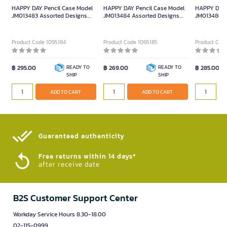
HAPPY DAY Pencil Case Model
HAPPY DAY Pencil Case Model
HAPPY DAY 
JM013483 Assorted Designs
JM013484 Assorted Designs
JM013486 A
(Size: 21x10x6 cm)
(Size: 21 x 10 x 5 cm)
Size 10.5 x 
Product Code 1095184
Product Code 1095185
Product Cod
฿ 295.00
READY TO
฿ 269.00
READY TO
฿ 285.00
SHIP
SHIP
ADD TO CART
ADD TO CART
Guaranteed authenticity​
Free returns within 14 days*
after receive date
B2S Customer Support Center
Workday Service Hours 8.30-18.00
02-115-0999