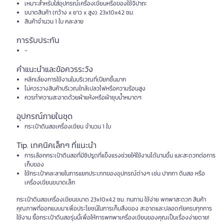
เหมาะสำหรับใส่อุปกรณ์เครื่องเขียนหรือของใช้จิปาถะ
ขนาดสินค้า (กว้าง x ยาว x สูง): 23x10x4.2 ซม.
สินค้าจำนวน 1 ใบ คละลาย
การรับประกัน
-
คำแนะนำและข้อควรระวัง
หลีกเลี่ยงการใช้งานในบริเวณที่เปียกชื้นมาก
ไม่ควรวางสินค้าบริเวณใกล้เปลวไฟหรือความร้อนสูง
ควรทำความสะอาดด้วยผ้าแห้งหรือผ้าชุบน้ำหมาดๆ
อุปกรณ์ภายในชุด
กระเป๋าดินสอเครื่องเขียน จำนวน 1 ใบ
Tip. เทคนิคเล็กๆ ที่แนะนำ
การเลือกกระเป๋าดินสอที่มีซิปรูดที่แข็งแรงช่วยให้ใช้งานได้นานขึ้น และสะดวกต่อการ
เก็บของ
ใช้กระเป๋าคละลายในการแยกประเภทของอุปกรณ์ต่างๆ เช่น ปากกา ดินสอ หรือ
เครื่องเขียนขนาดเล็ก
กระเป๋าดินสอเครื่องเขียนขนาด 23x10x4.2 ซม. ทนทาน ใช้ง่าย พกพาสะดวก สินค้า
คุณภาพที่ออกแบบมาเพื่อประโยชน์ในการเก็บสิ่งของ สะอาดและปลอดภัยครบทุกการ
ใช้งาน ซื้อกระเป๋าดินสอรุ่นนี้เพื่อให้การพกพาเครื่องเขียนของคุณเป็นเรื่องง่ายดาย!