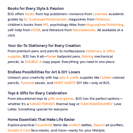
Books for Every Style & Passion
B2S offers
books
from top publishers—romance from
Lavender
, academic
guides by
Dr. Suphawat Pookcharoen
, magazines from
Penboon
,
children’s books from
MIS
, psychology titles from
Mugunghwa Publishing
,
self-help from
KOOB
, and literature from
Nanmeebooks
. All available at a
click.
Your Go-To Stationery for Every Creation
From premium pens and pencils to multipurpose
stationary & office
supplies
, B2S has it all—
Parker
ballpoint pens,
Rotring
mechanical
pencils, to
DOUBLE A
copy paper. Everything you need in one place.
Endless Possibilities for Art & DIY Lovers
Unleash your creativity with top
arts & crafts
supplies like
Colleen
colored
pencils,
Pyramid
easels, and
MONT MARTE
DIY kits—only at B2S.
Toys & Gifts for Every Celebration
From educational toys to
gifts and games
, B2S has the perfect options—
whether it’s a
KAKAO FRIENDS
thermal bag or
SIAM BOARDGAMES
’ Love
Letter. Something special for everyone.
Home Essentials That Make Life Easier
Explore practical
household
items like
Anitech
kettles,
Xiaomi
air purifiers,
Double A Care
face masks, and more—ready for your lifestyle.