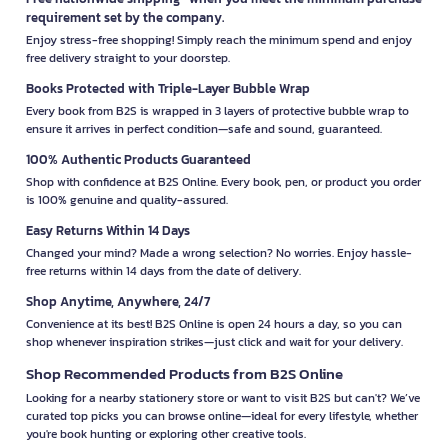
requirement set by the company.
Enjoy stress-free shopping! Simply reach the minimum spend and enjoy
free delivery straight to your doorstep.
Books Protected with Triple-Layer Bubble Wrap
Every book from B2S is wrapped in 3 layers of protective bubble wrap to
ensure it arrives in perfect condition—safe and sound, guaranteed.
100% Authentic Products Guaranteed
Shop with confidence at B2S Online. Every book, pen, or product you order
is 100% genuine and quality-assured.
Easy Returns Within 14 Days
Changed your mind? Made a wrong selection? No worries. Enjoy hassle-
free returns within 14 days from the date of delivery.
Shop Anytime, Anywhere, 24/7
Convenience at its best! B2S Online is open 24 hours a day, so you can
shop whenever inspiration strikes—just click and wait for your delivery.
Shop Recommended Products from B2S Online
Looking for a nearby stationery store or want to visit B2S but can't? We’ve
curated top picks you can browse online—ideal for every lifestyle, whether
you're book hunting or exploring other creative tools.