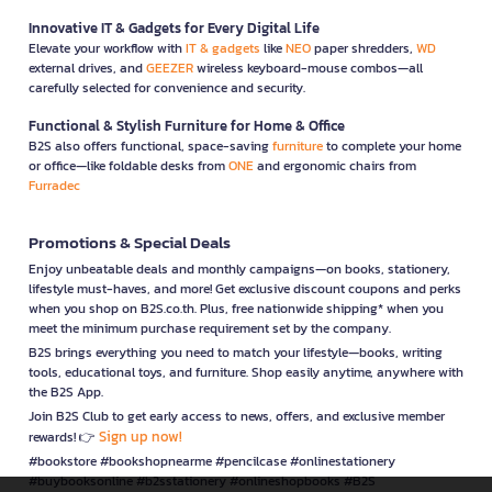
Innovative IT & Gadgets for Every Digital Life
Elevate your workflow with
IT & gadgets
like
NEO
paper shredders,
WD
external drives, and
GEEZER
wireless keyboard-mouse combos—all
carefully selected for convenience and security.
Functional & Stylish Furniture for Home & Office
B2S also offers functional, space-saving
furniture
to complete your home
or office—like foldable desks from
ONE
and ergonomic chairs from
Furradec
Promotions & Special Deals
Enjoy unbeatable deals and monthly campaigns—on books, stationery,
lifestyle must-haves, and more! Get exclusive discount coupons and perks
when you shop on B2S.co.th. Plus, free nationwide shipping* when you
meet the minimum purchase requirement set by the company.
B2S brings everything you need to match your lifestyle—books, writing
tools, educational toys, and furniture. Shop easily anytime, anywhere with
the B2S App.
Join B2S Club to get early access to news, offers, and exclusive member
Sign up now!
rewards! 👉
#bookstore #bookshopnearme #pencilcase #onlinestationery
#buybooksonline #b2sstationery #onlineshopbooks #B2S