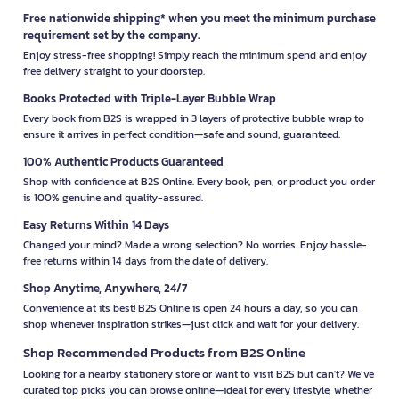
Free nationwide shipping* when you meet the minimum purchase
requirement set by the company.
Enjoy stress-free shopping! Simply reach the minimum spend and enjoy
free delivery straight to your doorstep.
Books Protected with Triple-Layer Bubble Wrap
Every book from B2S is wrapped in 3 layers of protective bubble wrap to
ensure it arrives in perfect condition—safe and sound, guaranteed.
100% Authentic Products Guaranteed
Shop with confidence at B2S Online. Every book, pen, or product you order
is 100% genuine and quality-assured.
Easy Returns Within 14 Days
Changed your mind? Made a wrong selection? No worries. Enjoy hassle-
free returns within 14 days from the date of delivery.
Shop Anytime, Anywhere, 24/7
Convenience at its best! B2S Online is open 24 hours a day, so you can
shop whenever inspiration strikes—just click and wait for your delivery.
Shop Recommended Products from B2S Online
Looking for a nearby stationery store or want to visit B2S but can't? We’ve
curated top picks you can browse online—ideal for every lifestyle, whether