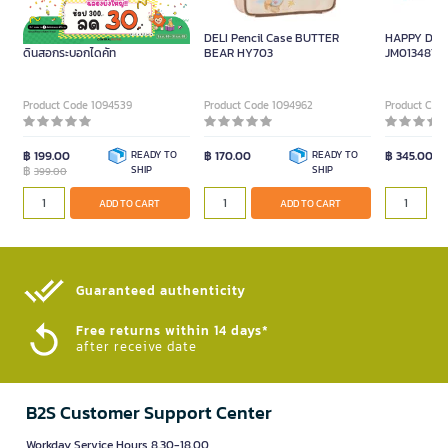
THE POWERPUFF GIRLS กระเป๋า
DELI Pencil Case BUTTER
HAPPY DAY 
ดินสอกระบอกไดคัท
BEAR HY703
JM013487 –
Size 21 x 10
Product Code 1094539
Product Code 1094962
Product Cod
฿ 199.00
READY TO
฿ 170.00
READY TO
฿ 345.00
฿
SHIP
SHIP
399.00
ADD TO CART
ADD TO CART
Guaranteed authenticity​
Free returns within 14 days*
after receive date
B2S Customer Support Center
Workday Service Hours 8.30-18.00