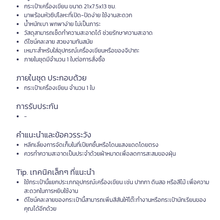
กระเป๋าเครื่องเขียน ขนาด 21x7.5x13 ซม.
มาพร้อมหัวซิปโลหะที่เปิด-ปิดง่าย ใช้งานสะดวก
น้ำหนักเบา พกพาง่าย ไม่เป็นภาระ
วัสดุสามารถเช็ดทำความสะอาดได้ ช่วยรักษาความสะอาด
ดีไซน์คละลาย สวยงามทันสมัย
เหมาะสำหรับใส่อุปกรณ์เครื่องเขียนหรือของจิปาถะ
ภายในชุดมีจำนวน 1 ใบต่อการสั่งซื้อ
ภายในชุด ประกอบด้วย
กระเป๋าเครื่องเขียน จำนวน 1 ใบ
การรับประกัน
-
คำแนะนำและข้อควรระวัง
หลีกเลี่ยงการจัดเก็บในที่เปียกชื้นหรือโดนแสงแดดโดยตรง
ควรทำความสะอาดเป็นประจำด้วยผ้าหมาดเพื่อลดการสะสมของฝุ่น
Tip. เทคนิคเล็กๆ ที่แนะนำ
ใช้กระเป๋านี้แยกประเภทอุปกรณ์เครื่องเขียน เช่น ปากกา ดินสอ หรือสีไม้ เพื่อความ
สะดวกในการหยิบใช้งาน
ดีไซน์คละลายของกระเป๋านี้สามารถเพิ่มสีสันให้โต๊ะทำงานหรือกระเป๋านักเรียนของ
คุณได้อีกด้วย