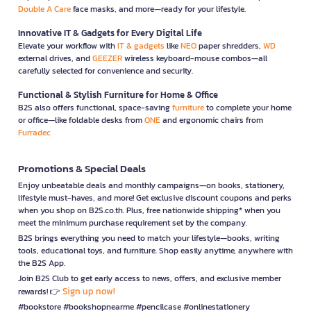
Double A Care
face masks, and more—ready for your lifestyle.
Innovative IT & Gadgets for Every Digital Life
Elevate your workflow with
IT & gadgets
like
NEO
paper shredders,
WD
external drives, and
GEEZER
wireless keyboard-mouse combos—all
carefully selected for convenience and security.
Functional & Stylish Furniture for Home & Office
B2S also offers functional, space-saving
furniture
to complete your home
or office—like foldable desks from
ONE
and ergonomic chairs from
Furradec
Promotions & Special Deals
Enjoy unbeatable deals and monthly campaigns—on books, stationery,
lifestyle must-haves, and more! Get exclusive discount coupons and perks
when you shop on B2S.co.th. Plus, free nationwide shipping* when you
meet the minimum purchase requirement set by the company.
B2S brings everything you need to match your lifestyle—books, writing
tools, educational toys, and furniture. Shop easily anytime, anywhere with
the B2S App.
Join B2S Club to get early access to news, offers, and exclusive member
Sign up now!
rewards! 👉
#bookstore #bookshopnearme #pencilcase #onlinestationery