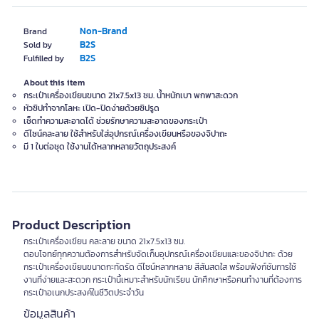
Non-Brand
Brand
B2S
Sold by
B2S
Fulfilled by
About this item
กระเป๋าเครื่องเขียนขนาด 21x7.5x13 ซม. น้ำหนักเบา พกพาสะดวก
หัวซิปทำจากโลหะ เปิด-ปิดง่ายด้วยซิปรูด
เช็ดทำความสะอาดได้ ช่วยรักษาความสะอาดของกระเป๋า
ดีไซน์คละลาย ใช้สำหรับใส่อุปกรณ์เครื่องเขียนหรือของจิปาถะ
มี 1 ใบต่อชุด ใช้งานได้หลากหลายวัตถุประสงค์
Product Description
กระเป๋าเครื่องเขียน คละลาย ขนาด 21x7.5x13 ซม.
ตอบโจทย์ทุกความต้องการสำหรับจัดเก็บอุปกรณ์เครื่องเขียนและของจิปาถะ ด้วย
กระเป๋าเครื่องเขียนขนาดกะทัดรัด ดีไซน์หลากหลาย สีสันสดใส พร้อมฟังก์ชันการใช้
งานที่ง่ายและสะดวก กระเป๋านี้เหมาะสำหรับนักเรียน นักศึกษาหรือคนทำงานที่ต้องการ
กระเป๋าอเนกประสงค์ในชีวิตประจำวัน
ข้อมูลสินค้า