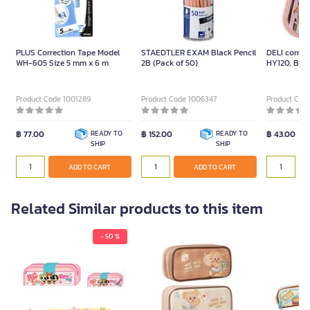
PLUS Correction Tape Model
STAEDTLER EXAM Black Pencil
DELI correc
WH-605 Size 5 mm x 6 m
2B (Pack of 50)
HY120, Butt
assorted co
Product Code 1001289
Product Code 1006347
Product Cod
฿ 77.00
READY TO
฿ 152.00
READY TO
฿ 43.00
SHIP
SHIP
ADD TO CART
ADD TO CART
Related Similar products to this item
- 50 %