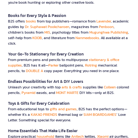
you're book hunting or exploring other creative tools.
Books for Every Style & Passion
B2S offers
books
from top publishers—romance from
Lavender
, academic
guides by
Dr. Suphawat Pookcharoen
, magazines from
Penboon
,
children’s books from
MIS
, psychology titles from
Mugunghwa Publishing
,
self-help from
KOOB
, and literature from
Nanmeebooks
. All available at a
click.
Your Go-To Stationery for Every Creation
From premium pens and pencils to multipurpose
stationary & office
supplies
, B2S has it all—
Parker
ballpoint pens,
Rotring
mechanical
pencils, to
DOUBLE A
copy paper. Everything you need in one place.
Endless Possibilities for Art & DIY Lovers
Unleash your creativity with top
arts & crafts
supplies like
Colleen
colored
pencils,
Pyramid
easels, and
MONT MARTE
DIY kits—only at B2S.
Toys & Gifts for Every Celebration
From educational toys to
gifts and games
, B2S has the perfect options—
whether it’s a
KAKAO FRIENDS
thermal bag or
SIAM BOARDGAMES
’ Love
Letter. Something special for everyone.
Home Essentials That Make Life Easier
Explore practical
household
items like
Anitech
kettles,
Xiaomi
air purifiers,