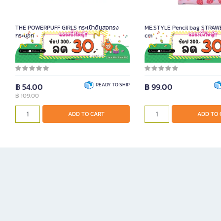
THE POWERPUFF GIRLS กระเป๋าดินสอทรง
ME.STYLE Pencil bag STRAWBERRY 20x10
กระบอก
cm
Product Code 1094537
Product Code 1093323
฿ 54.00
READY TO SHIP
฿ 99.00
฿
109.00
ADD TO CART
ADD TO 