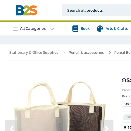
All Categories
Book
Arts & Crafts
Stationary & Office Supplies
Pencil & accessories
Pencil Bo
กร
Prod
Bran
0% i
SO
฿ 1