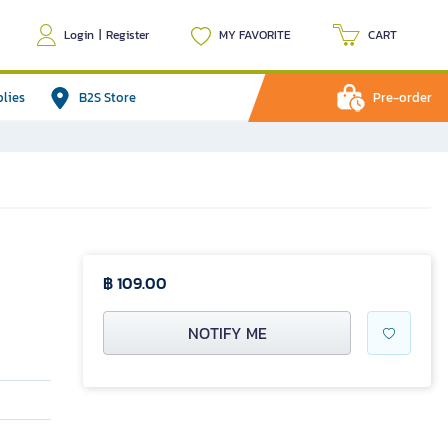
Login
|
Register
MY FAVORITE
CART
plies
B2S Store
Pre-order
฿ 109.00
NOTIFY ME