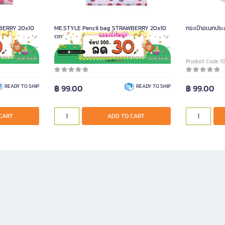
ME.STYLE Pencil bag STRAWBERRY 20x10
กระเป๋าอเนกประ
cm
Product Code 1093324
Product Code 1
READY TO SHIP
฿ 99.00
READY TO SHIP
฿ 99.00
CART
ADD TO CART