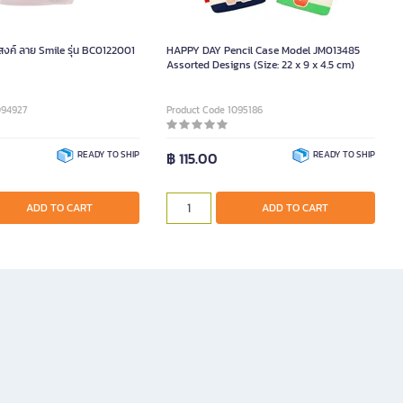
สงค์ ลาย Smile รุ่น BC0122001
HAPPY DAY Pencil Case Model JM013485
Assorted Designs (Size: 22 x 9 x 4.5 cm)
094927
Product Code 1095186
READY TO SHIP
฿ 115.00
READY TO SHIP
ADD TO CART
ADD TO CART