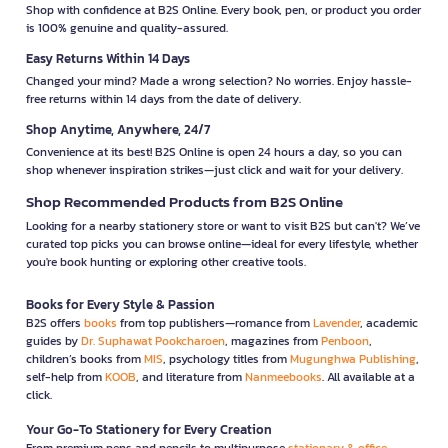
Shop with confidence at B2S Online. Every book, pen, or product you order
is 100% genuine and quality-assured.
Easy Returns Within 14 Days
Changed your mind? Made a wrong selection? No worries. Enjoy hassle-
free returns within 14 days from the date of delivery.
Shop Anytime, Anywhere, 24/7
Convenience at its best! B2S Online is open 24 hours a day, so you can
shop whenever inspiration strikes—just click and wait for your delivery.
Shop Recommended Products from B2S Online
Looking for a nearby stationery store or want to visit B2S but can't? We’ve
curated top picks you can browse online—ideal for every lifestyle, whether
you're book hunting or exploring other creative tools.
Books for Every Style & Passion
B2S offers
books
from top publishers—romance from
Lavender
, academic
guides by
Dr. Suphawat Pookcharoen
, magazines from
Penboon
,
children’s books from
MIS
, psychology titles from
Mugunghwa Publishing
,
self-help from
KOOB
, and literature from
Nanmeebooks
. All available at a
click.
Your Go-To Stationery for Every Creation
From premium pens and pencils to multipurpose
stationary & office