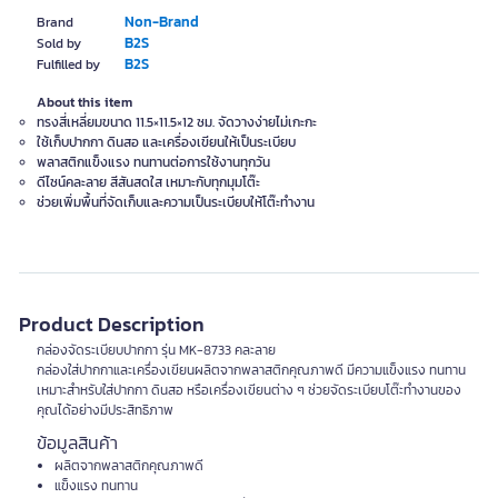
Non-Brand
Brand
B2S
Sold by
B2S
Fulfilled by
About this item
ทรงสี่เหลี่ยมขนาด 11.5×11.5×12 ซม. จัดวางง่ายไม่เกะกะ
ใช้เก็บปากกา ดินสอ และเครื่องเขียนให้เป็นระเบียบ
พลาสติกแข็งแรง ทนทานต่อการใช้งานทุกวัน
ดีไซน์คละลาย สีสันสดใส เหมาะกับทุกมุมโต๊ะ
ช่วยเพิ่มพื้นที่จัดเก็บและความเป็นระเบียบให้โต๊ะทำงาน
Product Description
กล่องจัดระเบียบปากกา รุ่น MK-8733 คละลาย
กล่องใส่ปากกาและเครื่องเขียนผลิตจากพลาสติกคุณภาพดี มีความแข็งแรง ทนทาน
เหมาะสำหรับใส่ปากกา ดินสอ หรือเครื่องเขียนต่าง ๆ ช่วยจัดระเบียบโต๊ะทำงานของ
คุณได้อย่างมีประสิทธิภาพ
ข้อมูลสินค้า
ผลิตจากพลาสติกคุณภาพดี
แข็งแรง ทนทาน