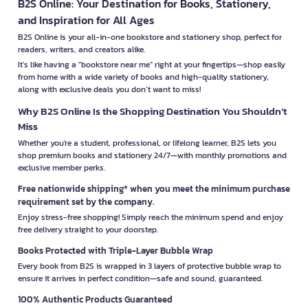
B2S Online: Your Destination for Books, Stationery,
and Inspiration for All Ages
B2S Online is your all-in-one bookstore and stationery shop, perfect for
readers, writers, and creators alike.
It’s like having a "bookstore near me" right at your fingertips—shop easily
from home with a wide variety of books and high-quality stationery,
along with exclusive deals you don’t want to miss!
Why B2S Online Is the Shopping Destination You Shouldn’t
Miss
Whether you're a student, professional, or lifelong learner, B2S lets you
shop premium books and stationery 24/7—with monthly promotions and
exclusive member perks.
Free nationwide shipping* when you meet the minimum purchase
requirement set by the company.
Enjoy stress-free shopping! Simply reach the minimum spend and enjoy
free delivery straight to your doorstep.
Books Protected with Triple-Layer Bubble Wrap
Every book from B2S is wrapped in 3 layers of protective bubble wrap to
ensure it arrives in perfect condition—safe and sound, guaranteed.
100% Authentic Products Guaranteed