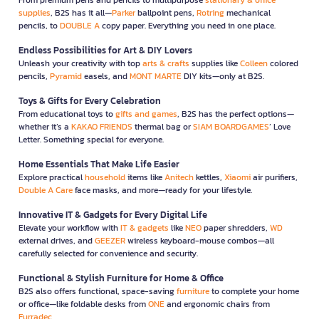
supplies
, B2S has it all—
Parker
ballpoint pens,
Rotring
mechanical
pencils, to
DOUBLE A
copy paper. Everything you need in one place.
Endless Possibilities for Art & DIY Lovers
Unleash your creativity with top
arts & crafts
supplies like
Colleen
colored
pencils,
Pyramid
easels, and
MONT MARTE
DIY kits—only at B2S.
Toys & Gifts for Every Celebration
From educational toys to
gifts and games
, B2S has the perfect options—
whether it’s a
KAKAO FRIENDS
thermal bag or
SIAM BOARDGAMES
’ Love
Letter. Something special for everyone.
Home Essentials That Make Life Easier
Explore practical
household
items like
Anitech
kettles,
Xiaomi
air purifiers,
Double A Care
face masks, and more—ready for your lifestyle.
Innovative IT & Gadgets for Every Digital Life
Elevate your workflow with
IT & gadgets
like
NEO
paper shredders,
WD
external drives, and
GEEZER
wireless keyboard-mouse combos—all
carefully selected for convenience and security.
Functional & Stylish Furniture for Home & Office
B2S also offers functional, space-saving
furniture
to complete your home
or office—like foldable desks from
ONE
and ergonomic chairs from
Furradec