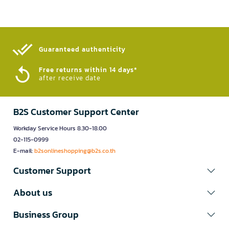
Guaranteed authenticity​
Free returns within 14 days*
after receive date
B2S Customer Support Center
Workday Service Hours 8.30-18.00
02-115-0999
E-mail:
b2sonlineshopping@b2s.co.th
Customer Support
About us
Business Group