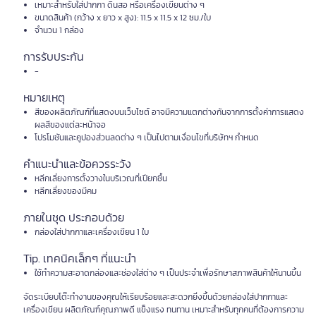
เหมาะสำหรับใส่ปากกา ดินสอ หรือเครื่องเขียนต่าง ๆ
ขนาดสินค้า (กว้าง x ยาว x สูง): 11.5 x 11.5 x 12 ซม./ใบ
จำนวน 1 กล่อง
การรับประกัน
-
หมายเหตุ
สีของผลิตภัณฑ์ที่แสดงบนเว็บไซต์ อาจมีความแตกต่างกันจากการตั้งค่าการแสดง
ผลสีของแต่ละหน้าจอ
โปรโมชันและคูปองส่วนลดต่าง ๆ เป็นไปตามเงื่อนไขที่บริษัทฯ กำหนด
คำแนะนำและข้อควรระวัง
หลีกเลี่ยงการตั้งวางในบริเวณที่เปียกชื้น
หลีกเลี่ยงของมีคม
ภายในชุด ประกอบด้วย
กล่องใส่ปากกาและเครื่องเขียน 1 ใบ
Tip. เทคนิคเล็กๆ ที่แนะนำ
ใช้ทำความสะอาดกล่องและช่องใส่ต่าง ๆ เป็นประจำเพื่อรักษาสภาพสินค้าให้นานขึ้น
จัดระเบียบโต๊ะทำงานของคุณให้เรียบร้อยและสะดวกยิ่งขึ้นด้วยกล่องใส่ปากกาและ
เครื่องเขียน ผลิตภัณฑ์คุณภาพดี แข็งแรง ทนทาน เหมาะสำหรับทุกคนที่ต้องการความ