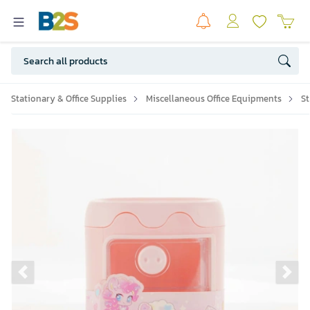
Stationary & Office Supplies
Miscellaneous Office Equipments
S
Previous slide
Ne