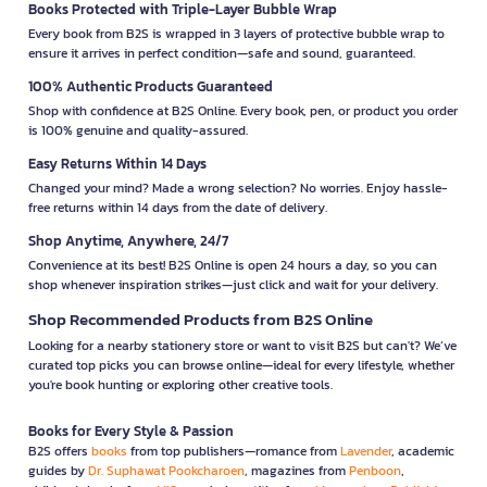
Books Protected with Triple-Layer Bubble Wrap
Every book from B2S is wrapped in 3 layers of protective bubble wrap to
ensure it arrives in perfect condition—safe and sound, guaranteed.
100% Authentic Products Guaranteed
Shop with confidence at B2S Online. Every book, pen, or product you order
is 100% genuine and quality-assured.
Easy Returns Within 14 Days
Changed your mind? Made a wrong selection? No worries. Enjoy hassle-
free returns within 14 days from the date of delivery.
Shop Anytime, Anywhere, 24/7
Convenience at its best! B2S Online is open 24 hours a day, so you can
shop whenever inspiration strikes—just click and wait for your delivery.
Shop Recommended Products from B2S Online
Looking for a nearby stationery store or want to visit B2S but can't? We’ve
curated top picks you can browse online—ideal for every lifestyle, whether
you're book hunting or exploring other creative tools.
Books for Every Style & Passion
B2S offers
books
from top publishers—romance from
Lavender
, academic
guides by
Dr. Suphawat Pookcharoen
, magazines from
Penboon
,