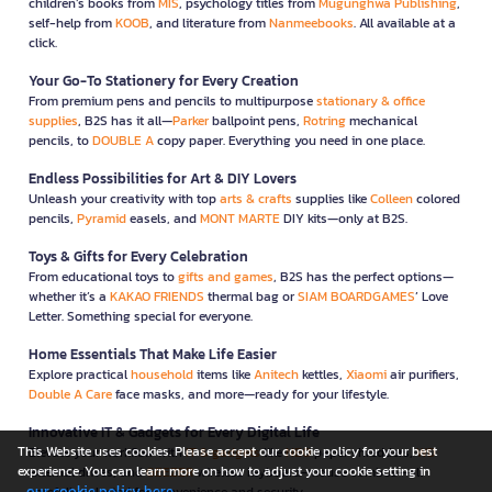
children’s books from
MIS
, psychology titles from
Mugunghwa Publishing
,
self-help from
KOOB
, and literature from
Nanmeebooks
. All available at a
click.
Your Go-To Stationery for Every Creation
From premium pens and pencils to multipurpose
stationary & office
supplies
, B2S has it all—
Parker
ballpoint pens,
Rotring
mechanical
pencils, to
DOUBLE A
copy paper. Everything you need in one place.
Endless Possibilities for Art & DIY Lovers
Unleash your creativity with top
arts & crafts
supplies like
Colleen
colored
pencils,
Pyramid
easels, and
MONT MARTE
DIY kits—only at B2S.
Toys & Gifts for Every Celebration
From educational toys to
gifts and games
, B2S has the perfect options—
whether it’s a
KAKAO FRIENDS
thermal bag or
SIAM BOARDGAMES
’ Love
Letter. Something special for everyone.
Home Essentials That Make Life Easier
Explore practical
household
items like
Anitech
kettles,
Xiaomi
air purifiers,
Double A Care
face masks, and more—ready for your lifestyle.
Innovative IT & Gadgets for Every Digital Life
This Website uses cookies. Please accept our cookie policy for your best
Elevate your workflow with
IT & gadgets
like
NEO
paper shredders,
WD
experience. You can learn more on how to adjust your cookie setting in
external drives, and
GEEZER
wireless keyboard-mouse combos—all
our cookie policy here
carefully selected for convenience and security.