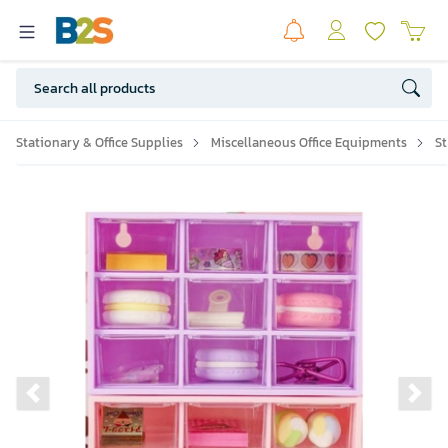
Stationary & Office Supplies
Miscellaneous Office Equipments
S
Previous slide
Ne