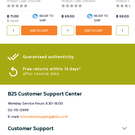
Product Code 2092348
Product Code 2092404
Product Cod
฿ 71.00
READY TO
฿ 69.00
READY TO
฿ 69.00
฿
SHIP
SHIP
119.00
ADD TO CART
ADD TO CART
Guaranteed authenticity​
Free returns within 14 days*
after receive date
B2S Customer Support Center
Workday Service Hours 8.30-18.00
02-115-0999
E-mail:
b2sonlineshopping@b2s.co.th
Customer Support