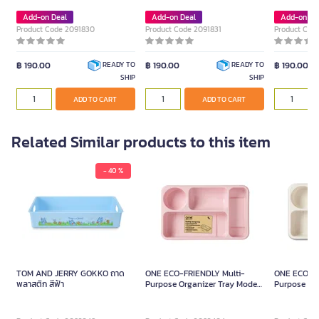
Add-on Deal
Add-on Deal
Add-on De
Product Code 2091830
Product Code 2091831
Product Cod
฿ 190.00
฿ 190.00
฿ 190.00
READY TO
READY TO
SHIP
SHIP
ADD TO CART
ADD TO CART
Related Similar products to this item
- 40 %
TOM AND JERRY GOKKO ถาด
ONE ECO-FRIENDLY Multi-
ONE ECO-FR
พลาสติก สีฟ้า
Purpose Organizer Tray Model
Purpose Org
IP4444 Pink
IP4444 Whi