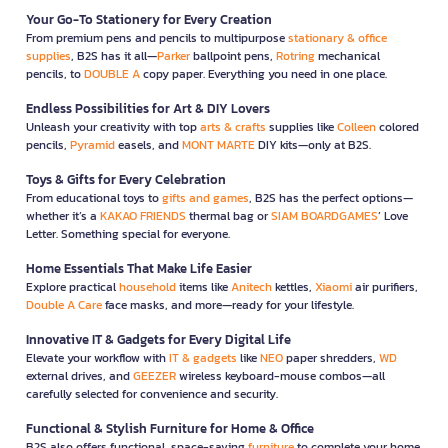
Your Go-To Stationery for Every Creation
From premium pens and pencils to multipurpose
stationary & office
supplies
, B2S has it all—
Parker
ballpoint pens,
Rotring
mechanical
pencils, to
DOUBLE A
copy paper. Everything you need in one place.
Endless Possibilities for Art & DIY Lovers
Unleash your creativity with top
arts & crafts
supplies like
Colleen
colored
pencils,
Pyramid
easels, and
MONT MARTE
DIY kits—only at B2S.
Toys & Gifts for Every Celebration
From educational toys to
gifts and games
, B2S has the perfect options—
whether it’s a
KAKAO FRIENDS
thermal bag or
SIAM BOARDGAMES
’ Love
Letter. Something special for everyone.
Home Essentials That Make Life Easier
Explore practical
household
items like
Anitech
kettles,
Xiaomi
air purifiers,
Double A Care
face masks, and more—ready for your lifestyle.
Innovative IT & Gadgets for Every Digital Life
Elevate your workflow with
IT & gadgets
like
NEO
paper shredders,
WD
external drives, and
GEEZER
wireless keyboard-mouse combos—all
carefully selected for convenience and security.
Functional & Stylish Furniture for Home & Office
B2S also offers functional, space-saving
furniture
to complete your home