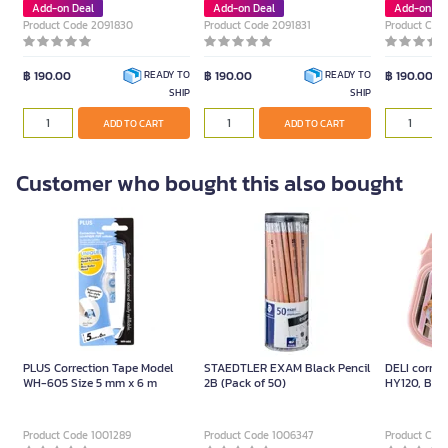
Add-on Deal
Add-on Deal
Add-on De
Product Code 2091830
Product Code 2091831
Product Cod
฿ 190.00
฿ 190.00
฿ 190.00
READY TO
READY TO
SHIP
SHIP
ADD TO CART
ADD TO CART
Customer who bought this also bought
PLUS Correction Tape Model
STAEDTLER EXAM Black Pencil
DELI correc
WH-605 Size 5 mm x 6 m
2B (Pack of 50)
HY120, Butt
assorted co
Product Code 1001289
Product Code 1006347
Product Cod