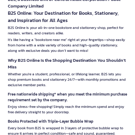
Company Limited
B2S Online: Your Destination for Books, Stationery,
and Inspiration for All Ages
B2S Online is your all-in-one bookstore and stationery shop, perfect for
readers, writers, and creators alike.
It’s like having a "bookstore near me" right at your fingertips—shop easily
from home with a wide variety of books and high-quality stationery,
along with exclusive deals you don’t want to miss!
Why B2S Online Is the Shopping Destination You Shouldn’t
Miss
Whether you're a student, professional, or lifelong learner, B2S lets you
shop premium books and stationery 24/7—with monthly promotions and
exclusive member perks.
Free nationwide shipping* when you meet the minimum purchase
requirement set by the company.
Enjoy stress-free shopping! Simply reach the minimum spend and enjoy
free delivery straight to your doorstep.
Books Protected with Triple-Layer Bubble Wrap
Every book from B2S is wrapped in 3 layers of protective bubble wrap to
ensure it arrives in perfect condition—safe and sound, guaranteed.