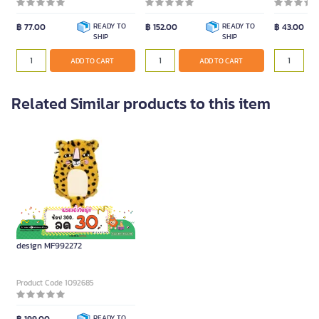
฿ 77.00
READY TO
฿ 152.00
READY TO
฿ 43.00
SHIP
SHIP
ADD TO CART
ADD TO CART
Related Similar products to this item
ME.STYLE Pencil bag Leopard
design MF992272
Product Code 1092685
READY TO