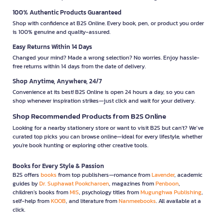
100% Authentic Products Guaranteed
Shop with confidence at B2S Online. Every book, pen, or product you order
is 100% genuine and quality-assured.
Easy Returns Within 14 Days
Changed your mind? Made a wrong selection? No worries. Enjoy hassle-
free returns within 14 days from the date of delivery.
Shop Anytime, Anywhere, 24/7
Convenience at its best! B2S Online is open 24 hours a day, so you can
shop whenever inspiration strikes—just click and wait for your delivery.
Shop Recommended Products from B2S Online
Looking for a nearby stationery store or want to visit B2S but can't? We’ve
curated top picks you can browse online—ideal for every lifestyle, whether
you're book hunting or exploring other creative tools.
Books for Every Style & Passion
B2S offers
books
from top publishers—romance from
Lavender
, academic
guides by
Dr. Suphawat Pookcharoen
, magazines from
Penboon
,
children’s books from
MIS
, psychology titles from
Mugunghwa Publishing
,
self-help from
KOOB
, and literature from
Nanmeebooks
. All available at a
click.