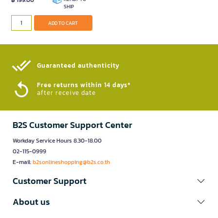
฿ 199.00
SHIP
ADD TO CART
Guaranteed authenticity​
Free returns within 14 days*
after receive date
B2S Customer Support Center
Workday Service Hours 8.30-18.00
02-115-0999
E-mail:
b2sonlineshopping@b2s.co.th
Customer Support
About us