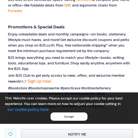
or office—like foldable desks from
ONE
and ergonomic chairs from
Furradec
Promotions & Special Deals
Enjoy unbeatable deals and monthly campaigns—on books, stationery,
lifestyle must-haves, and more! Get exclusive discount coupons and perks
when you shop on B2S.co.th. Plus, free nationwide shipping* when you
meet the minimum purchase requirement set by the company.
B2S brings everything you need to match your lifestyle—books, writing
tools, educational toys, and furniture. Shop easily anytime, anywhere with
the B2S App.
Join B2S Club to get early access to news, offers, and exclusive member
Sign up now!
rewards! 👉
#bookstore #bookshopnearme #pencilcase #onlinestationery
#buybooksonline #b2sstationery #onlineshopbooks #B2S
This Website uses cookies. Please accept our cookie policy for your best
#stationerynearme
experience. You can learn more on how to adjust your cookie setting in
*Terms and conditions apply as specified by the company.
our cookie policy here
Accept
is a company operating under
NOTIFY ME