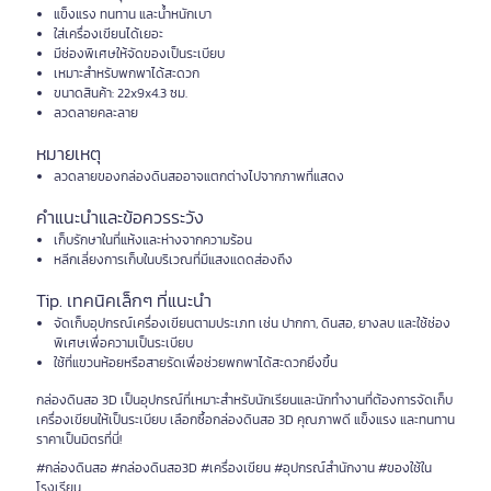
แข็งแรง ทนทาน และน้ำหนักเบา
ใส่เครื่องเขียนได้เยอะ
มีช่องพิเศษให้จัดของเป็นระเบียบ
เหมาะสำหรับพกพาได้สะดวก
ขนาดสินค้า: 22x9x4.3 ซม.
ลวดลายคละลาย
หมายเหตุ
ลวดลายของกล่องดินสออาจแตกต่างไปจากภาพที่แสดง
คำแนะนำและข้อควรระวัง
เก็บรักษาในที่แห้งและห่างจากความร้อน
หลีกเลี่ยงการเก็บในบริเวณที่มีแสงแดดส่องถึง
Tip. เทคนิคเล็กๆ ที่แนะนำ
จัดเก็บอุปกรณ์เครื่องเขียนตามประเภท เช่น ปากกา, ดินสอ, ยางลบ และใช้ช่อง
พิเศษเพื่อความเป็นระเบียบ
ใช้ที่แขวนห้อยหรือสายรัดเพื่อช่วยพกพาได้สะดวกยิ่งขึ้น
กล่องดินสอ 3D เป็นอุปกรณ์ที่เหมาะสำหรับนักเรียนและนักทำงานที่ต้องการจัดเก็บ
เครื่องเขียนให้เป็นระเบียบ เลือกซื้อกล่องดินสอ 3D คุณภาพดี แข็งแรง และทนทาน
ราคาเป็นมิตรที่นี่!
#กล่องดินสอ #กล่องดินสอ3D #เครื่องเขียน #อุปกรณ์สำนักงาน #ของใช้ใน
โรงเรียน