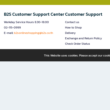
B2S Customer Support Center
Customer Support
Workday Service Hours 8.30-18.00
Contact us
02-115-0999
How to Shop
E-mail:
b2sonlineshopping@b2s.co.th
Delivery
Exchange and Return Policy
Check Order Status
This Website uses cookies. Please accept our cooki