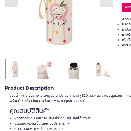
Previous slide
Next slide
Add
About
ผลิตจ
ฝาปิดด
มาพร้
ดีไซน
ความจ
Product Description
ขวดน้ำสแตนเลสรักษาอุณหภูมิอเนกประสงค์ ความจุ 620 มล. ผลิตจากวัสดุสแตนเลสเกรด 3
พร้อมดีไซน์ทันสมัยเหมาะกับการพกพาในทุกสถานการณ์
คุณสมบัติสินค้า
ผลิตจากสแตนเลสเกรด 304 เก็บอุณหภูมิร้อนได้ยาวนาน
ช่วยรักษาความเย็นได้อย่างมีประสิทธิภาพ
ฝาปิดดีไซน์พิเศษ ป้องกันการรั่วซึม