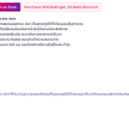
-on Deal :
Purchase 300 Baht get, 30 Baht discount
 this item
ากสแตนเลสเกรด 304 เก็บอุณหภูมิได้ทั้งร้อนและเย็นยาวนาน
ีไซน์พิเศษป้องกันการรั่วซึมได้อย่างมีประสิทธิภาพ
อมสายคล้องมือ สะดวกในการพกพาและใช้งาน
์สวยงาม ทันสมัย ถอดล้างทำความสะอาดง่าย
ุขนาด 620 มล. ตอบโจทย์การใช้งานในชีวิตประจำวัน
04 ที่ได้มาตรฐาน คุณสมบัติช่วยเก็บอุณหภูมิได้ทั้งร้อนและเย็น ฝาปิดออกแบบพิเศษป้องกันกา