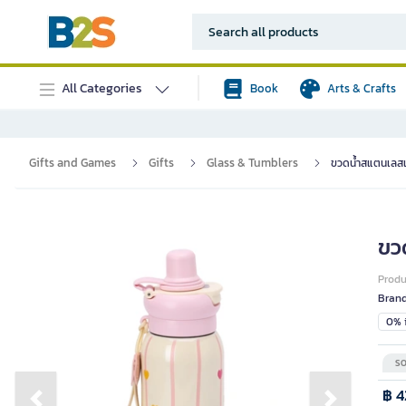
All Categories
Book
Arts & Crafts
Gifts and Games
Gifts
Glass & Tumblers
ขวดน้ำสแตนเลสเ
ขว
Prod
Bran
0% i
SO
฿ 4