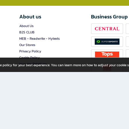
About us
Business Group
About Us
B2S CLUB
MEB - Readwrite - Hytexts
Our Stores
Privacy Policy
Cookie Policy
Investor Relations
e policy for your best experience. You can learn more on how to adjust your cookie s