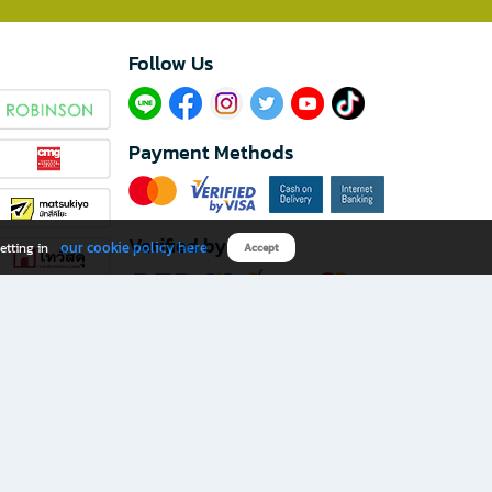
Follow Us​
Payment Methods
Verified by
our cookie policy here
etting in
Accept
Download B2S app