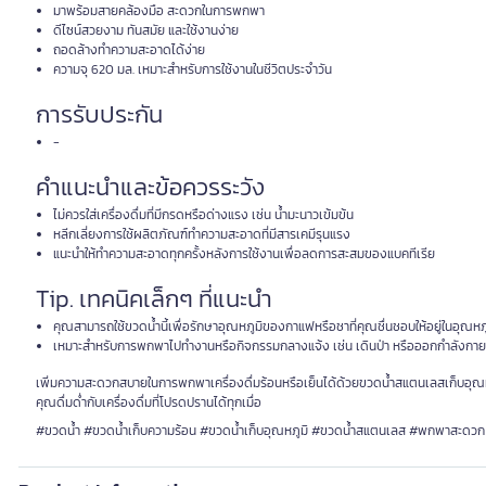
มาพร้อมสายคล้องมือ สะดวกในการพกพา
ดีไซน์สวยงาม ทันสมัย และใช้งานง่าย
ถอดล้างทำความสะอาดได้ง่าย
ความจุ 620 มล. เหมาะสำหรับการใช้งานในชีวิตประจำวัน
การรับประกัน
-
คำแนะนำและข้อควรระวัง
ไม่ควรใส่เครื่องดื่มที่มีกรดหรือด่างแรง เช่น น้ำมะนาวเข้มข้น
หลีกเลี่ยงการใช้ผลิตภัณฑ์ทำความสะอาดที่มีสารเคมีรุนแรง
แนะนำให้ทำความสะอาดทุกครั้งหลังการใช้งานเพื่อลดการสะสมของแบคทีเรีย
Tip. เทคนิคเล็กๆ ที่แนะนำ
คุณสามารถใช้ขวดน้ำนี้เพื่อรักษาอุณหภูมิของกาแฟหรือชาที่คุณชื่นชอบให้อยู่ในอุณหภ
เหมาะสำหรับการพกพาไปทำงานหรือกิจกรรมกลางแจ้ง เช่น เดินป่า หรือออกกำลังกาย
เพิ่มความสะดวกสบายในการพกพาเครื่องดื่มร้อนหรือเย็นได้ด้วยขวดน้ำสแตนเลสเก็บอุณหภู
คุณดื่มด่ำกับเครื่องดื่มที่โปรดปรานได้ทุกเมื่อ
#ขวดน้ำ #ขวดน้ำเก็บความร้อน #ขวดน้ำเก็บอุณหภูมิ #ขวดน้ำสแตนเลส #พกพาสะดวก