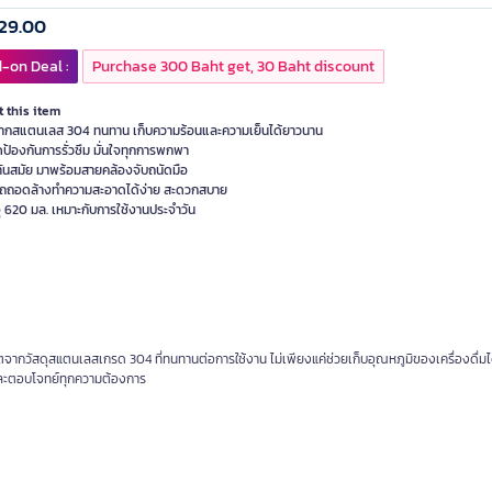
29.00
-on Deal :
Purchase 300 Baht get, 30 Baht discount
 this item
ากสแตนเลส 304 ทนทาน เก็บความร้อนและความเย็นได้ยาวนาน
ป้องกันการรั่วซึม มั่นใจทุกการพกพา
์ทันสมัย มาพร้อมสายคล้องจับถนัดมือ
ถถอดล้างทำความสะอาดได้ง่าย สะดวกสบาย
ุ 620 มล. เหมาะกับการใช้งานประจำวัน
ากวัสดุสแตนเลสเกรด 304 ที่ทนทานต่อการใช้งาน ไม่เพียงแค่ช่วยเก็บอุณหภูมิของเครื่องดื่มไ
าและตอบโจทย์ทุกความต้องการ