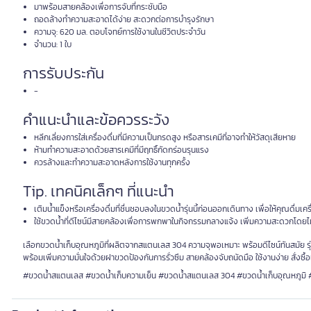
มาพร้อมสายคล้องเพื่อการจับที่กระชับมือ
ถอดล้างทำความสะอาดได้ง่าย สะดวกต่อการบำรุงรักษา
ความจุ: 620 มล. ตอบโจทย์การใช้งานในชีวิตประจำวัน
จำนวน: 1 ใบ
การรับประกัน
-
คำแนะนำและข้อควรระวัง
หลีกเลี่ยงการใส่เครื่องดื่มที่มีความเป็นกรดสูง หรือสารเคมีที่อาจทำให้วัสดุเสียหาย
ห้ามทำความสะอาดด้วยสารเคมีที่มีฤทธิ์กัดกร่อนรุนแรง
ควรล้างและทำความสะอาดหลังการใช้งานทุกครั้ง
Tip. เทคนิคเล็กๆ ที่แนะนำ
เติมน้ำแข็งหรือเครื่องดื่มที่ชื่นชอบลงในขวดน้ำรุ่นนี้ก่อนออกเดินทาง เพื่อให้คุณดื่มเค
ใช้ขวดน้ำที่ดีไซน์มีสายคล้องเพื่อการพกพาในกิจกรรมกลางแจ้ง เพิ่มความสะดวกโดยไม
เลือกขวดน้ำเก็บอุณหภูมิที่ผลิตจากสแตนเลส 304 ความจุพอเหมาะ พร้อมดีไซน์ทันสมัย ร
พร้อมเพิ่มความมั่นใจด้วยฝาขวดป้องกันการรั่วซึม สายคล้องจับถนัดมือ ใช้งานง่าย สั่งซื้อเล
#ขวดน้ำสแตนเลส #ขวดน้ำเก็บความเย็น #ขวดน้ำสแตนเลส 304 #ขวดน้ำเก็บอุณหภูมิ #ข