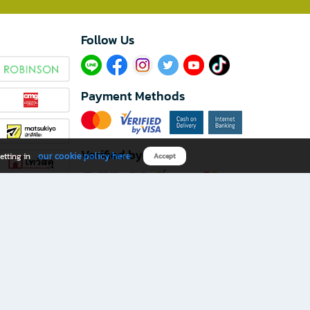
Follow Us​
Payment Methods
Verified by
our cookie policy here
etting in
Accept
Download B2S app