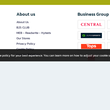
About us
Business Group
About Us
B2S CLUB
MEB - Readwrite - Hytexts
Our Stores
Privacy Policy
Cookie Policy
Investor Relations
e policy for your best experience. You can learn more on how to adjust your cookie s