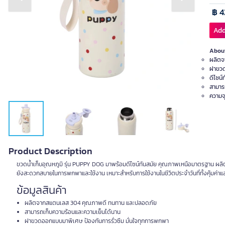
Previous slide
Next slide
฿ 4
Add
About
ผลิตจ
ฝาขวด
ดีไซน
สามาร
ความจ
Product Description
ขวดน้ำเก็บอุณหภูมิ รุ่น PUPPY DOG มาพร้อมดีไซน์ทันสมัย คุณภาพเหนือมาตรฐาน ผลิตจ
ยังสะดวกสบายในการพกพาและใช้งาน เหมาะสำหรับการใช้งานในชีวิตประจำวันที่ทั้งคุ้มค่
ข้อมูลสินค้า
ผลิตจากสแตนเลส 304 คุณภาพดี ทนทาน และปลอดภัย
สามารถเก็บความร้อนและความเย็นได้นาน
ฝาขวดออกแบบมาพิเศษ ป้องกันการรั่วซึม มั่นใจทุกการพกพา