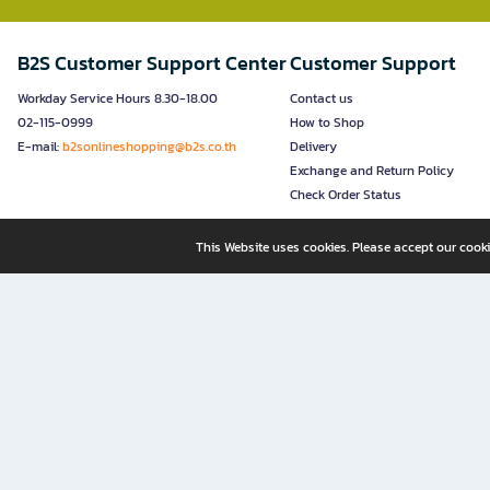
B2S Customer Support Center
Customer Support
Workday Service Hours 8.30-18.00
Contact us
02-115-0999
How to Shop
E-mail:
b2sonlineshopping@b2s.co.th
Delivery
Exchange and Return Policy
Check Order Status
This Website uses cookies. Please accept our cooki