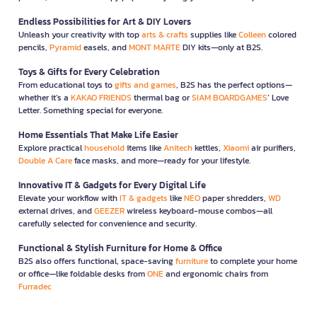
Endless Possibilities for Art & DIY Lovers
Unleash your creativity with top
arts & crafts
supplies like
Colleen
colored
pencils,
Pyramid
easels, and
MONT MARTE
DIY kits—only at B2S.
Toys & Gifts for Every Celebration
From educational toys to
gifts and games
, B2S has the perfect options—
whether it’s a
KAKAO FRIENDS
thermal bag or
SIAM BOARDGAMES
’ Love
Letter. Something special for everyone.
Home Essentials That Make Life Easier
Explore practical
household
items like
Anitech
kettles,
Xiaomi
air purifiers,
Double A Care
face masks, and more—ready for your lifestyle.
Innovative IT & Gadgets for Every Digital Life
Elevate your workflow with
IT & gadgets
like
NEO
paper shredders,
WD
external drives, and
GEEZER
wireless keyboard-mouse combos—all
carefully selected for convenience and security.
Functional & Stylish Furniture for Home & Office
B2S also offers functional, space-saving
furniture
to complete your home
or office—like foldable desks from
ONE
and ergonomic chairs from
Furradec