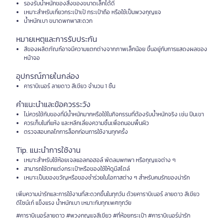
รองรับน้ำหนักของสิ่งของขนาดเล็กได้ดี
เหมาะสำหรับเกี่ยวกระเป๋าเป้ กระเป๋าถือ หรือใช้เป็นพวงกุญแจ
น้ำหนักเบา ขนาดพกพาสะดวก
หมายเหตุและการรับประกัน
สีของผลิตภัณฑ์อาจมีความแตกต่างจากภาพเล็กน้อย ขึ้นอยู่กับการแสดงผลของ
หน้าจอ
อุปกรณ์ภายในกล่อง
คาราบิเนอร์ ลายดาว สีเขียว จำนวน 1 ชิ้น
คำแนะนำและข้อควรระวัง
ไม่ควรใช้กับของที่มีน้ำหนักมากหรือใช้ในกิจกรรมที่ต้องรับน้ำหนักจริง เช่น ปีนเขา
ควรเก็บในที่แห้ง และหลีกเลี่ยงความชื้นเพื่อถนอมพื้นผิว
ตรวจสอบกลไกการล็อกก่อนการใช้งานทุกครั้ง
Tip. แนะนำการใช้งาน
เหมาะสำหรับใช้ห้อยเจลแอลกอฮอล์ พัดลมพกพา หรือกุญแจต่าง ๆ
สามารถใช้ตกแต่งกระเป๋าหรือของใช้ให้ดูมีสไตล์
เหมาะเป็นของขวัญหรือของชำร่วยในโอกาสต่าง ๆ สำหรับคนรักของน่ารัก
เพิ่มความน่ารักและการใช้งานที่สะดวกขึ้นในทุกวัน ด้วยคาราบิเนอร์ ลายดาว สีเขียว
ดีไซน์เก๋ แข็งแรง น้ำหนักเบา เหมาะกับทุกเพศทุกวัย
#คาราบิเนอร์ลายดาว #พวงกุญแจสีเขียว #ที่ห้อยกระเป๋า #คาราบิเนอร์น่ารัก