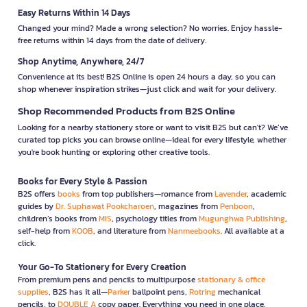
Easy Returns Within 14 Days
Changed your mind? Made a wrong selection? No worries. Enjoy hassle-
free returns within 14 days from the date of delivery.
Shop Anytime, Anywhere, 24/7
Convenience at its best! B2S Online is open 24 hours a day, so you can
shop whenever inspiration strikes—just click and wait for your delivery.
Shop Recommended Products from B2S Online
Looking for a nearby stationery store or want to visit B2S but can't? We’ve
curated top picks you can browse online—ideal for every lifestyle, whether
you're book hunting or exploring other creative tools.
Books for Every Style & Passion
B2S offers
books
from top publishers—romance from
Lavender
, academic
guides by
Dr. Suphawat Pookcharoen
, magazines from
Penboon
,
children’s books from
MIS
, psychology titles from
Mugunghwa Publishing
,
self-help from
KOOB
, and literature from
Nanmeebooks
. All available at a
click.
Your Go-To Stationery for Every Creation
From premium pens and pencils to multipurpose
stationary & office
supplies
, B2S has it all—
Parker
ballpoint pens,
Rotring
mechanical
pencils, to
DOUBLE A
copy paper. Everything you need in one place.