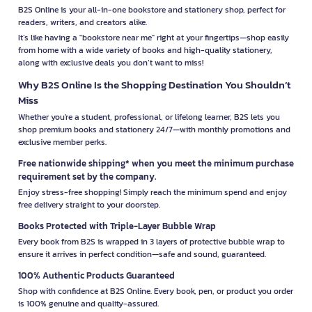
B2S Online is your all-in-one bookstore and stationery shop, perfect for
readers, writers, and creators alike.
It’s like having a "bookstore near me" right at your fingertips—shop easily
from home with a wide variety of books and high-quality stationery,
along with exclusive deals you don’t want to miss!
Why B2S Online Is the Shopping Destination You Shouldn’t
Miss
Whether you're a student, professional, or lifelong learner, B2S lets you
shop premium books and stationery 24/7—with monthly promotions and
exclusive member perks.
Free nationwide shipping* when you meet the minimum purchase
requirement set by the company.
Enjoy stress-free shopping! Simply reach the minimum spend and enjoy
free delivery straight to your doorstep.
Books Protected with Triple-Layer Bubble Wrap
Every book from B2S is wrapped in 3 layers of protective bubble wrap to
ensure it arrives in perfect condition—safe and sound, guaranteed.
100% Authentic Products Guaranteed
Shop with confidence at B2S Online. Every book, pen, or product you order
is 100% genuine and quality-assured.