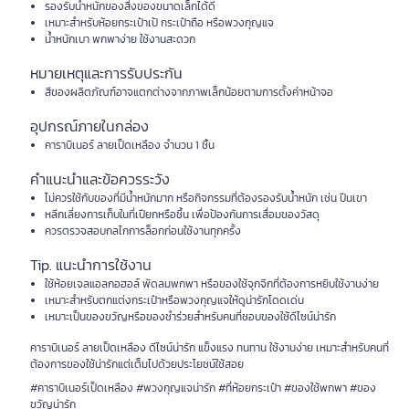
รองรับน้ำหนักของสิ่งของขนาดเล็กได้ดี
เหมาะสำหรับห้อยกระเป๋าเป้ กระเป๋าถือ หรือพวงกุญแจ
น้ำหนักเบา พกพาง่าย ใช้งานสะดวก
หมายเหตุและการรับประกัน
สีของผลิตภัณฑ์อาจแตกต่างจากภาพเล็กน้อยตามการตั้งค่าหน้าจอ
อุปกรณ์ภายในกล่อง
คาราบิเนอร์ ลายเป็ดเหลือง จำนวน 1 ชิ้น
คำแนะนำและข้อควรระวัง
ไม่ควรใช้กับของที่มีน้ำหนักมาก หรือกิจกรรมที่ต้องรองรับน้ำหนัก เช่น ปีนเขา
หลีกเลี่ยงการเก็บในที่เปียกหรือชื้น เพื่อป้องกันการเสื่อมของวัสดุ
ควรตรวจสอบกลไกการล็อกก่อนใช้งานทุกครั้ง
Tip. แนะนำการใช้งาน
ใช้ห้อยเจลแอลกอฮอล์ พัดลมพกพา หรือของใช้จุกจิกที่ต้องการหยิบใช้งานง่าย
เหมาะสำหรับตกแต่งกระเป๋าหรือพวงกุญแจให้ดูน่ารักโดดเด่น
เหมาะเป็นของขวัญหรือของชำร่วยสำหรับคนที่ชอบของใช้ดีไซน์น่ารัก
คาราบิเนอร์ ลายเป็ดเหลือง ดีไซน์น่ารัก แข็งแรง ทนทาน ใช้งานง่าย เหมาะสำหรับคนที่
ต้องการของใช้น่ารักแต่เต็มไปด้วยประโยชน์ใช้สอย
#คาราบิเนอร์เป็ดเหลือง #พวงกุญแจน่ารัก #ที่ห้อยกระเป๋า #ของใช้พกพา #ของ
ขวัญน่ารัก