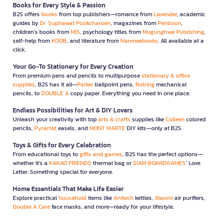
Books for Every Style & Passion
B2S offers
books
from top publishers—romance from
Lavender
, academic
guides by
Dr. Suphawat Pookcharoen
, magazines from
Penboon
,
children’s books from
MIS
, psychology titles from
Mugunghwa Publishing
,
self-help from
KOOB
, and literature from
Nanmeebooks
. All available at a
click.
Your Go-To Stationery for Every Creation
From premium pens and pencils to multipurpose
stationary & office
supplies
, B2S has it all—
Parker
ballpoint pens,
Rotring
mechanical
pencils, to
DOUBLE A
copy paper. Everything you need in one place.
Endless Possibilities for Art & DIY Lovers
Unleash your creativity with top
arts & crafts
supplies like
Colleen
colored
pencils,
Pyramid
easels, and
MONT MARTE
DIY kits—only at B2S.
Toys & Gifts for Every Celebration
From educational toys to
gifts and games
, B2S has the perfect options—
whether it’s a
KAKAO FRIENDS
thermal bag or
SIAM BOARDGAMES
’ Love
Letter. Something special for everyone.
Home Essentials That Make Life Easier
Explore practical
household
items like
Anitech
kettles,
Xiaomi
air purifiers,
Double A Care
face masks, and more—ready for your lifestyle.