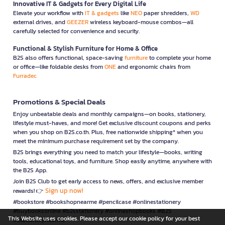
Innovative IT & Gadgets for Every Digital Life
Elevate your workflow with
IT & gadgets
like
NEO
paper shredders,
WD
external drives, and
GEEZER
wireless keyboard-mouse combos—all
carefully selected for convenience and security.
Functional & Stylish Furniture for Home & Office
B2S also offers functional, space-saving
furniture
to complete your home
or office—like foldable desks from
ONE
and ergonomic chairs from
Furradec
Promotions & Special Deals
Enjoy unbeatable deals and monthly campaigns—on books, stationery,
lifestyle must-haves, and more! Get exclusive discount coupons and perks
when you shop on B2S.co.th. Plus, free nationwide shipping* when you
meet the minimum purchase requirement set by the company.
B2S brings everything you need to match your lifestyle—books, writing
tools, educational toys, and furniture. Shop easily anytime, anywhere with
the B2S App.
Join B2S Club to get early access to news, offers, and exclusive member
Sign up now!
rewards! 👉
#bookstore #bookshopnearme #pencilcase #onlinestationery
#buybooksonline #b2sstationery #onlineshopbooks #B2S
This Website uses cookies. Please accept our cookie policy for your best
#stationerynearme