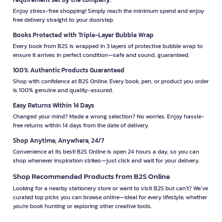
Enjoy stress-free shopping! Simply reach the minimum spend and enjoy
free delivery straight to your doorstep.
Books Protected with Triple-Layer Bubble Wrap
Every book from B2S is wrapped in 3 layers of protective bubble wrap to
ensure it arrives in perfect condition—safe and sound, guaranteed.
100% Authentic Products Guaranteed
Shop with confidence at B2S Online. Every book, pen, or product you order
is 100% genuine and quality-assured.
Easy Returns Within 14 Days
Changed your mind? Made a wrong selection? No worries. Enjoy hassle-
free returns within 14 days from the date of delivery.
Shop Anytime, Anywhere, 24/7
Convenience at its best! B2S Online is open 24 hours a day, so you can
shop whenever inspiration strikes—just click and wait for your delivery.
Shop Recommended Products from B2S Online
Looking for a nearby stationery store or want to visit B2S but can't? We’ve
curated top picks you can browse online—ideal for every lifestyle, whether
you're book hunting or exploring other creative tools.