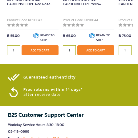
CARDENVELOPE Red Rose
CARDENVELOPE Yellow
CARDENVELO
7x10cm.
Sunflower 9.5x13.5cm.
10.2x15.2cm.
Product Code K090043
Product Code K090044
Product Cod
฿ 55.00
READY TO
฿ 65.00
READY TO
฿ 75.00
SHIP
SHIP
ADD TO CART
ADD TO CART
Guaranteed authenticity​
Free returns within 14 days*
after receive date
B2S Customer Support Center
Workday Service Hours 8.30-18.00
02-115-0999